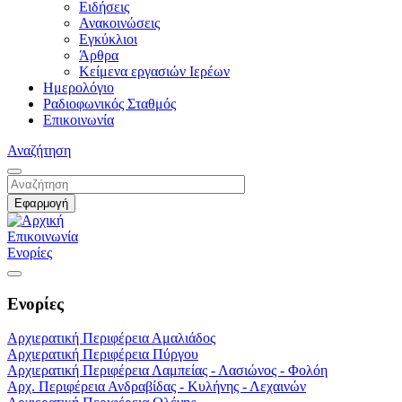
Ειδήσεις
Ανακοινώσεις
Εγκύκλιοι
Άρθρα
Κείμενα εργασιών Ιερέων
Ημερολόγιο
Ραδιοφωνικός Σταθμός
Επικοινωνία
Αναζήτηση
Επικοινωνία
Ενορίες
Ενορίες
Αρχιερατική Περιφέρεια Αμαλιάδος
Αρχιερατική Περιφέρεια Πύργου
Αρχιερατική Περιφέρεια Λαμπείας - Λασιώνος - Φολόη
Αρχ. Περιφέρεια Ανδραβίδας - Κυλήνης - Λεχαινών