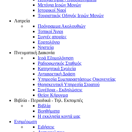
Μετόχια Ιερών Μονών
Ιστορικοί Ναοί
Τουριστικός Οδηγός Ιερών Μονών
Λατρεία
Πρόγραμμα Ακολουθιών
Τοπικοί Άγιοι
Συχνές απορίες
Εορτολόγιο
Νηστεία
Πνευματική Διακονία
Ιερά Εξομολόγηση
Ραδιοφωνικός Σταθμός
Κατηχητικά Σχολεία
Αντιαιρετική Δράση
Υπηρεσία Συμπαραστάσεως Οικογενείας
Θρησκευτική Υπηρεσία Στρατού
Συνέδρια - Εκδηλώσεις
Θείον Κήρυγμα
Βιβλία - Περιοδικά - Τηλ. Εκπομπές
Βιβλία
Βοηθήματα
Η εκκλησία κοντά μας
Ενημέρωση
Ειδήσεις