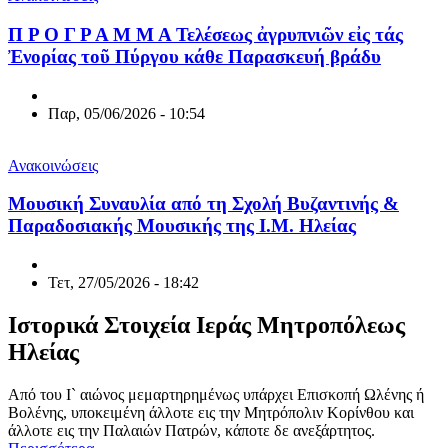
Π Ρ Ο Γ Ρ Α Μ Μ Α Τελέσεως ἀγρυπνιῶν εἰς τάς
Ἐνορίας τοῦ Πύργου κάθε Παρασκευή βράδυ
Παρ, 05/06/2026 - 10:54
Ανακοινώσεις
Μουσική Συναυλία από τη Σχολή Βυζαντινής &
Παραδοσιακής Μουσικής της Ι.Μ. Ηλείας
Τετ, 27/05/2026 - 18:42
Ιστορικά Στοιχεία Ιεράς Μητροπόλεως
Ηλείας
Από του Ι` αιώνος μεμαρτηρημένως υπάρχει Επισκοπή Ωλένης ή
Βολένης, υποκειμένη άλλοτε εις την Μητρόπολιν Κορίνθου και
άλλοτε εις την Παλαιών Πατρών, κάποτε δε ανεξάρτητος.