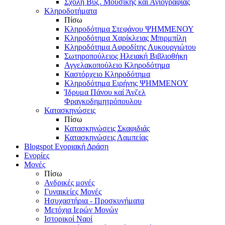
Σχολή Βυζ. Μουσικής και Αγιογραφίας
Κληροδοτήματα
Πίσω
Κληροδότημα Στεφάνου ΨΗΜΜΕΝΟΥ
Κληροδότημα Χαρίκλειας Μπιρμπίλη
Κληροδότημα Αφροδίτης Λυκουργιώτου
Σωτηροπούλειος Ηλειακή Βιβλιοθήκη
Αγγελακοπούλειο Κληροδότημα
Καστόρχειο Κληροδότημα
Κληροδότημα Ειρήνης ΨΗΜΜΕΝΟΥ
Ίδρυμα Πάνου καί Άνζελ
Φραγκοδημητρόπουλου
Κατασκηνώσεις
Πίσω
Κατασκηνώσεις Σκαφιδιάς
Κατασκηνώσεις Λαμπείας
Blogspot Ενοριακή Δράση
Ενορίες
Μονές
Πίσω
Ανδρικές μονές
Γυναικείες Μονές
Ησυχαστήρια - Προσκυνήματα
Μετόχια Ιερών Μονών
Ιστορικοί Ναοί