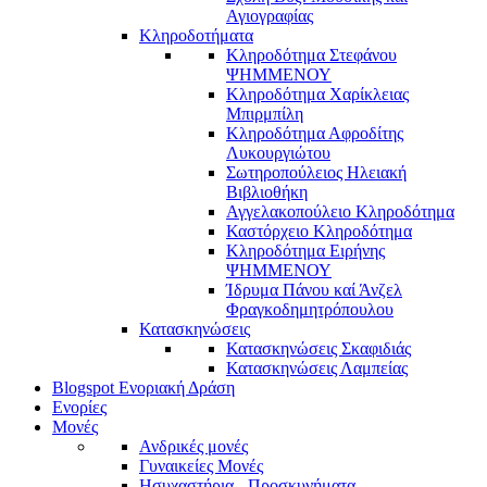
Αγιογραφίας
Κληροδοτήματα
Κληροδότημα Στεφάνου
ΨΗΜΜΕΝΟΥ
Κληροδότημα Χαρίκλειας
Μπιρμπίλη
Κληροδότημα Αφροδίτης
Λυκουργιώτου
Σωτηροπούλειος Ηλειακή
Βιβλιοθήκη
Αγγελακοπούλειο Κληροδότημα
Καστόρχειο Κληροδότημα
Κληροδότημα Ειρήνης
ΨΗΜΜΕΝΟΥ
Ίδρυμα Πάνου καί Άνζελ
Φραγκοδημητρόπουλου
Κατασκηνώσεις
Κατασκηνώσεις Σκαφιδιάς
Κατασκηνώσεις Λαμπείας
Blogspot Ενοριακή Δράση
Ενορίες
Μονές
Ανδρικές μονές
Γυναικείες Μονές
Ησυχαστήρια - Προσκυνήματα