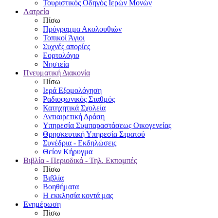
Τουριστικός Οδηγός Ιερών Μονών
Λατρεία
Πίσω
Πρόγραμμα Ακολουθιών
Τοπικοί Άγιοι
Συχνές απορίες
Εορτολόγιο
Νηστεία
Πνευματική Διακονία
Πίσω
Ιερά Εξομολόγηση
Ραδιοφωνικός Σταθμός
Κατηχητικά Σχολεία
Αντιαιρετική Δράση
Υπηρεσία Συμπαραστάσεως Οικογενείας
Θρησκευτική Υπηρεσία Στρατού
Συνέδρια - Εκδηλώσεις
Θείον Κήρυγμα
Βιβλία - Περιοδικά - Τηλ. Εκπομπές
Πίσω
Βιβλία
Βοηθήματα
Η εκκλησία κοντά μας
Ενημέρωση
Πίσω