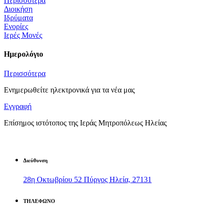
Περισσότερα
Διοικήση
Ιδρύματα
Ενορίες
Ιερές Μονές
Ημερολόγιο
Περισσότερα
Ενημερωθείτε ηλεκτρονικά για τα νέα μας
Εγγραφή
Επίσημος ιστότοπος της Ιεράς Μητροπόλεως Ηλείας
Διεύθυνση
28η Οκτωβρίου 52 Πύργος Ηλεία, 27131
ΤΗΛΕΦΩΝΟ