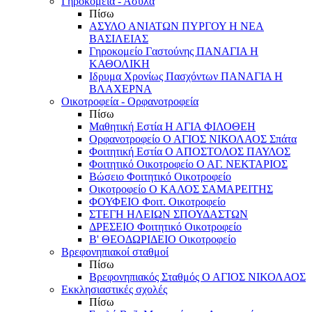
Γηροκομεία - Άσυλα
Πίσω
ΑΣΥΛΟ ΑΝΙΑΤΩΝ ΠΥΡΓΟΥ Η ΝΕΑ
ΒΑΣΙΛΕΙΑΣ
Γηροκομείο Γαστούνης ΠΑΝΑΓΙΑ Η
ΚΑΘΟΛΙΚΗ
Ιδρυμα Χρονίως Πασχόντων ΠΑΝΑΓΙΑ Η
ΒΛΑΧΕΡΝΑ
Οικοτροφεία - Ορφανοτροφεία
Πίσω
Μαθητική Εστία Η ΑΓΙΑ ΦΙΛΟΘΕΗ
Ορφανοτροφείο Ο ΑΓΙΟΣ ΝΙΚΟΛΑΟΣ Σπάτα
Φοιτητική Εστία Ο ΑΠΟΣΤΟΛΟΣ ΠΑΥΛΟΣ
Φοιτητικό Οικοτροφείο Ο ΑΓ. ΝΕΚΤΑΡΙΟΣ
Βώσειο Φοιτητικό Οικοτροφείο
Οικοτροφείο Ο ΚΑΛΟΣ ΣΑΜΑΡΕΙΤΗΣ
ΦΟΥΦΕΙΟ Φοιτ. Οικοτροφείο
ΣΤΕΓΗ ΗΛΕΙΩΝ ΣΠΟΥΔΑΣΤΩΝ
ΔΡΕΣΕΙΟ Φοιτητικό Οικοτροφείο
Β' ΘΕΟΔΩΡΙΔΕΙΟ Οικοτροφείο
Βρεφονηπιακοί σταθμοί
Πίσω
Βρεφονηπιακός Σταθμός Ο ΑΓΙΟΣ ΝΙΚΟΛΑΟΣ
Εκκλησιαστικές σχολές
Πίσω