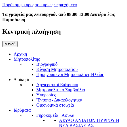
Παράκαμψη προς το κυρίως περιεχόμενο
Τα γραφεία μας λειτουργούν από 08:00-13:00 Δευτέρα έως
Παρασκευή
Κεντρική πλοήγηση
Μενού
Αρχική
Μητροπολίτης
Βιογραφικό
Κίνηση Μητροπολίτου
Προηγούμενοι Μητροπολίτες Ηλείας
Διοίκηση
Αρχιερατκοί Επίτροποι
Μητροπολιτικό Συμβούλιο
Υπηρεσίες
'Έντυπα - Δικαιολογητικά
Οικονομικά στοιχεία
Ιδρύματα
Γηροκομεία - Άσυλα
ΑΣΥΛΟ ΑΝΙΑΤΩΝ ΠΥΡΓΟΥ Η
ΝΕΑ ΒΑΣΙΛΕΙΑΣ