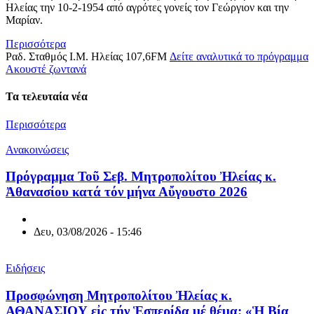
Ηλείας την 10-2-1954 από αγρότες γονείς τον Γεώργιον και την
Μαρίαν.
Περισσότερα
Ραδ. Σταθμός Ι.Μ. Ηλείας 107,6FM
Δείτε αναλυτικά το πρόγραμμα
Aκουστέ ζωντανά
Τα τελευταία νέα
Περισσότερα
Ανακοινώσεις
Πρόγραμμα Τοῦ Σεβ. Μητροπολίτου Ἠλείας κ.
Ἀθανασίου κατά τόν μήνα Αὔγουστο 2026
Δευ, 03/08/2026 - 15:46
Ειδήσεις
Προσφώνηση Μητροπολίτου Ἠλείας κ.
ΑΘΑΝΑΣΙΟΥ εἰς τήν Ἑσπερίδα μέ θέμα: «Ἡ Βία