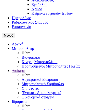
Ανακοινώσεις
Εγκύκλιοι
Άρθρα
Κείμενα εργασιών Ιερέων
Ημερολόγιο
Ραδιοφωνικός Σταθμός
Επικοινωνία
Μενού
Αρχική
Μητροπολίτης
Πίσω
Βιογραφικό
Κίνηση Μητροπολίτου
Προηγούμενοι Μητροπολίτες Ηλείας
Διοίκηση
Πίσω
Αρχιερατκοί Επίτροποι
Μητροπολιτικό Συμβούλιο
Υπηρεσίες
'Έντυπα - Δικαιολογητικά
Οικονομικά στοιχεία
Ιδρύματα
Πίσω