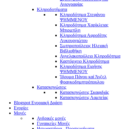
Αγιογραφίας
Κληροδοτήματα
Κληροδότημα Στεφάνου
ΨΗΜΜΕΝΟΥ
Κληροδότημα Χαρίκλειας
Μπιρμπίλη
Κληροδότημα Αφροδίτης
Λυκουργιώτου
Σωτηροπούλειος Ηλειακή
Βιβλιοθήκη
Αγγελακοπούλειο Κληροδότημα
Καστόρχειο Κληροδότημα
Κληροδότημα Ειρήνης
ΨΗΜΜΕΝΟΥ
Ίδρυμα Πάνου καί Άνζελ
Φραγκοδημητρόπουλου
Κατασκηνώσεις
Κατασκηνώσεις Σκαφιδιάς
Κατασκηνώσεις Λαμπείας
Blogspot Ενοριακή Δράση
Ενορίες
Μονές
Ανδρικές μονές
Γυναικείες Μονές
Ησυχαστήρια - Προσκυνήματα