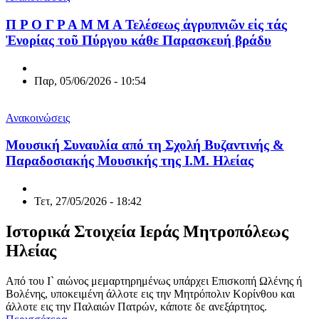
Π Ρ Ο Γ Ρ Α Μ Μ Α Τελέσεως ἀγρυπνιῶν εἰς τάς
Ἐνορίας τοῦ Πύργου κάθε Παρασκευή βράδυ
Παρ, 05/06/2026 - 10:54
Ανακοινώσεις
Μουσική Συναυλία από τη Σχολή Βυζαντινής &
Παραδοσιακής Μουσικής της Ι.Μ. Ηλείας
Τετ, 27/05/2026 - 18:42
Ιστορικά Στοιχεία Ιεράς Μητροπόλεως
Ηλείας
Από του Ι` αιώνος μεμαρτηρημένως υπάρχει Επισκοπή Ωλένης ή
Βολένης, υποκειμένη άλλοτε εις την Μητρόπολιν Κορίνθου και
άλλοτε εις την Παλαιών Πατρών, κάποτε δε ανεξάρτητος.