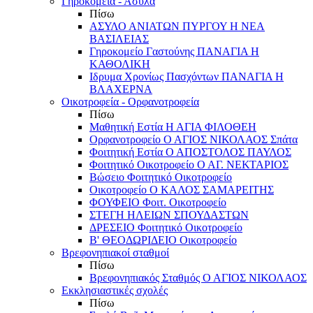
Γηροκομεία - Άσυλα
Πίσω
ΑΣΥΛΟ ΑΝΙΑΤΩΝ ΠΥΡΓΟΥ Η ΝΕΑ
ΒΑΣΙΛΕΙΑΣ
Γηροκομείο Γαστούνης ΠΑΝΑΓΙΑ Η
ΚΑΘΟΛΙΚΗ
Ιδρυμα Χρονίως Πασχόντων ΠΑΝΑΓΙΑ Η
ΒΛΑΧΕΡΝΑ
Οικοτροφεία - Ορφανοτροφεία
Πίσω
Μαθητική Εστία Η ΑΓΙΑ ΦΙΛΟΘΕΗ
Ορφανοτροφείο Ο ΑΓΙΟΣ ΝΙΚΟΛΑΟΣ Σπάτα
Φοιτητική Εστία Ο ΑΠΟΣΤΟΛΟΣ ΠΑΥΛΟΣ
Φοιτητικό Οικοτροφείο Ο ΑΓ. ΝΕΚΤΑΡΙΟΣ
Βώσειο Φοιτητικό Οικοτροφείο
Οικοτροφείο Ο ΚΑΛΟΣ ΣΑΜΑΡΕΙΤΗΣ
ΦΟΥΦΕΙΟ Φοιτ. Οικοτροφείο
ΣΤΕΓΗ ΗΛΕΙΩΝ ΣΠΟΥΔΑΣΤΩΝ
ΔΡΕΣΕΙΟ Φοιτητικό Οικοτροφείο
Β' ΘΕΟΔΩΡΙΔΕΙΟ Οικοτροφείο
Βρεφονηπιακοί σταθμοί
Πίσω
Βρεφονηπιακός Σταθμός Ο ΑΓΙΟΣ ΝΙΚΟΛΑΟΣ
Εκκλησιαστικές σχολές
Πίσω