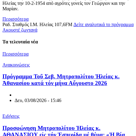
Ηλείας την 10-2-1954 από αγρότες γονείς τον Γεώργιον και την
Μαρίαν.
Περισσότερα
Ραδ. Σταθμός Ι.Μ. Ηλείας 107,6FM
Δείτε αναλυτικά το πρόγραμμα
Aκουστέ ζωντανά
Τα τελευταία νέα
Περισσότερα
Ανακοινώσεις
Πρόγραμμα Τοῦ Σεβ. Μητροπολίτου Ἠλείας κ.
Ἀθανασίου κατά τόν μήνα Αὔγουστο 2026
Δευ, 03/08/2026 - 15:46
Ειδήσεις
Προσφώνηση Μητροπολίτου Ἠλείας κ.
ΑΘΑΝΑΣΙΟΥ εἰς τήν Ἑσπερίδα μέ θέμα: «Ἡ Βία