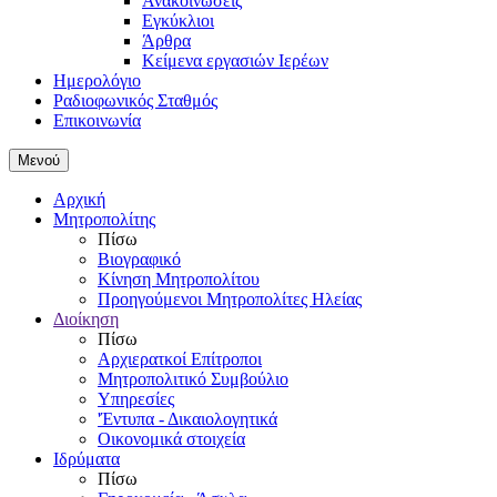
Ανακοινώσεις
Εγκύκλιοι
Άρθρα
Κείμενα εργασιών Ιερέων
Ημερολόγιο
Ραδιοφωνικός Σταθμός
Επικοινωνία
Μενού
Αρχική
Μητροπολίτης
Πίσω
Βιογραφικό
Κίνηση Μητροπολίτου
Προηγούμενοι Μητροπολίτες Ηλείας
Διοίκηση
Πίσω
Αρχιερατκοί Επίτροποι
Μητροπολιτικό Συμβούλιο
Υπηρεσίες
'Έντυπα - Δικαιολογητικά
Οικονομικά στοιχεία
Ιδρύματα
Πίσω