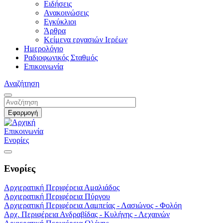
Ειδήσεις
Ανακοινώσεις
Εγκύκλιοι
Άρθρα
Κείμενα εργασιών Ιερέων
Ημερολόγιο
Ραδιοφωνικός Σταθμός
Επικοινωνία
Αναζήτηση
Επικοινωνία
Ενορίες
Ενορίες
Αρχιερατική Περιφέρεια Αμαλιάδος
Αρχιερατική Περιφέρεια Πύργου
Αρχιερατική Περιφέρεια Λαμπείας - Λασιώνος - Φολόη
Αρχ. Περιφέρεια Ανδραβίδας - Κυλήνης - Λεχαινών