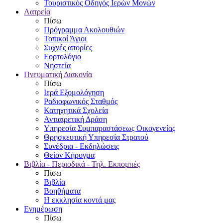
Τουριστικός Οδηγός Ιερών Μονών
Λατρεία
Πίσω
Πρόγραμμα Ακολουθιών
Τοπικοί Άγιοι
Συχνές απορίες
Εορτολόγιο
Νηστεία
Πνευματική Διακονία
Πίσω
Ιερά Εξομολόγηση
Ραδιοφωνικός Σταθμός
Κατηχητικά Σχολεία
Αντιαιρετική Δράση
Υπηρεσία Συμπαραστάσεως Οικογενείας
Θρησκευτική Υπηρεσία Στρατού
Συνέδρια - Εκδηλώσεις
Θείον Κήρυγμα
Βιβλία - Περιοδικά - Τηλ. Εκπομπές
Πίσω
Βιβλία
Βοηθήματα
Η εκκλησία κοντά μας
Ενημέρωση
Πίσω