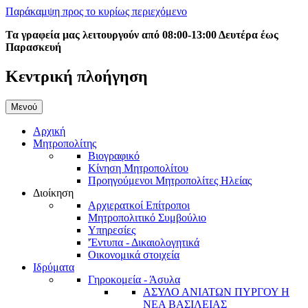
Παράκαμψη προς το κυρίως περιεχόμενο
Τα γραφεία μας λειτουργούν από 08:00-13:00 Δευτέρα έως
Παρασκευή
Κεντρική πλοήγηση
Μενού
Αρχική
Μητροπολίτης
Βιογραφικό
Κίνηση Μητροπολίτου
Προηγούμενοι Μητροπολίτες Ηλείας
Διοίκηση
Αρχιερατκοί Επίτροποι
Μητροπολιτικό Συμβούλιο
Υπηρεσίες
'Έντυπα - Δικαιολογητικά
Οικονομικά στοιχεία
Ιδρύματα
Γηροκομεία - Άσυλα
ΑΣΥΛΟ ΑΝΙΑΤΩΝ ΠΥΡΓΟΥ Η
ΝΕΑ ΒΑΣΙΛΕΙΑΣ