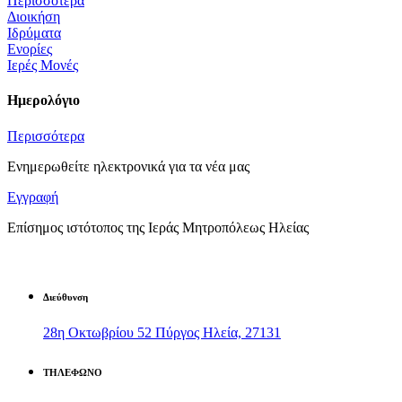
Περισσότερα
Διοικήση
Ιδρύματα
Ενορίες
Ιερές Μονές
Ημερολόγιο
Περισσότερα
Ενημερωθείτε ηλεκτρονικά για τα νέα μας
Εγγραφή
Επίσημος ιστότοπος της Ιεράς Μητροπόλεως Ηλείας
Διεύθυνση
28η Οκτωβρίου 52 Πύργος Ηλεία, 27131
ΤΗΛΕΦΩΝΟ