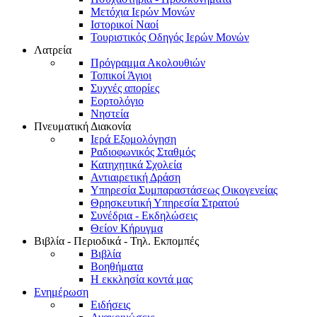
Μετόχια Ιερών Μονών
Ιστορικοί Ναοί
Τουριστικός Οδηγός Ιερών Μονών
Λατρεία
Πρόγραμμα Ακολουθιών
Τοπικοί Άγιοι
Συχνές απορίες
Εορτολόγιο
Νηστεία
Πνευματική Διακονία
Ιερά Εξομολόγηση
Ραδιοφωνικός Σταθμός
Κατηχητικά Σχολεία
Αντιαιρετική Δράση
Υπηρεσία Συμπαραστάσεως Οικογενείας
Θρησκευτική Υπηρεσία Στρατού
Συνέδρια - Εκδηλώσεις
Θείον Κήρυγμα
Βιβλία - Περιοδικά - Τηλ. Εκπομπές
Βιβλία
Βοηθήματα
Η εκκλησία κοντά μας
Ενημέρωση
Ειδήσεις