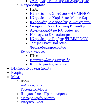
Σχολή Βυζ. Μουσικής και Αγιογραφίας
Κληροδοτήματα
Πίσω
Κληροδότημα Στεφάνου ΨΗΜΜΕΝΟΥ
Κληροδότημα Χαρίκλειας Μπιρμπίλη
Κληροδότημα Αφροδίτης Λυκουργιώτου
Σωτηροπούλειος Ηλειακή Βιβλιοθήκη
Αγγελακοπούλειο Κληροδότημα
Καστόρχειο Κληροδότημα
Κληροδότημα Ειρήνης ΨΗΜΜΕΝΟΥ
Ίδρυμα Πάνου καί Άνζελ
Φραγκοδημητρόπουλου
Κατασκηνώσεις
Πίσω
Κατασκηνώσεις Σκαφιδιάς
Κατασκηνώσεις Λαμπείας
Blogspot Ενοριακή Δράση
Ενορίες
Μονές
Πίσω
Ανδρικές μονές
Γυναικείες Μονές
Ησυχαστήρια - Προσκυνήματα
Μετόχια Ιερών Μονών
Ιστορικοί Ναοί