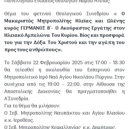
Πανελληνίου Ενώσεως Θεόλογων Νομού Ηλείας.
Θέμα του φετινού Θεολογικού Συνεδρίου «
Ο
Μακαριστός Μητροπολίτης Ηλείας και Ωλένης
ια Βάρδας
κυρός ΓΕΡΜΑΝΟΣ Β΄- Ο Ακούραστος Εργάτης στον
Ηλειακό Αμπελώνα Του Κυρίου. Βίος και προσφορά
του για την Δόξα Του Χριστού και την αγάπη του
προς τους ανθρώπους».
ύνης - Βαρθολομιού
Το Σάββατο 22 Φεβρουαρίου 2025 στις 17:00 – 18:30
θα τελεσθεί η ακολουθία του Εσπερινού στον
Μητροπολιτικό Ιερό Ναό Αγίου Νικολάου Πύργου. Στην
συνέχεια από τις 19:00 – 22:00, στην Αίθουσα της
Αποστολικής Διακονίας θα πραγματοποιήθει η
Αρχ. Ολυμπίας
Α΄Συνεδρία.
Για το θέμα θα μιλήσουν:
Ο Σεβ. Μητροπολίτης Ναυπάκτου και Αγίου Βλασίου
κ.κ. Ιεροθέος,
Ο Σεβ. Μητροπολίτης Κεφαλληνίας κ.κ. Δημήτριος,