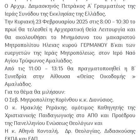
Ο Αρχιμ. Δαμασκηνός Πετράκος Α΄ Γραμματέως της
Ιεράς Συνόδου της Εκκλησίας της Ελλάδος,
Την Κυριακή 23 Φεβρουαρίου 2025 στις 8:00 – 10:30 το
πρωί θα τελεσθεί η Αρχιερατική Θεία Λειτουργία και
θα ακολουθήσει το Μνημόσυνο του μακαριστού
Μητροπολίτου Ηλειας κυρού ΓΕΡΜΑΝΟΥ Β΄και των
ευεργετών της Ιεράς Μητροπόλεως, στον Ιερό Ναό
Αγίου Τρύφωνος Αμαλιάδος.
Από τις 11:00 – 13:15 θα πραγματοποιηθεί η Β΄
Συνεδρία στην Αίθουσα «Θείας Οικοδομής »
Αμαλιάδος.
Για το θέμα θα μιλήσουν:
Ο Σεβ. Μητροπολίτης Κορίνθου κ.κ. Διονύσιος,
Ο κ. Ηρακλής Ρεράκης, ομότιμος Καθηγητής της
Χριστιανικής Παιδαγωγικής στο ΑΠΘ και Προέδρου
της Πανελληνίου Ενώσεως Θεολόγων και
Η κ. Αθηνά Κονταλή, Δρ. Θεολογίας, Διδασκούσης
ΕΚΠΑ και ΕΑΠ.