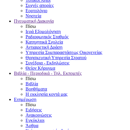
Τοπικοί Άγιοι
Συχνές απορίες
Εορτολόγιο
Νηστεία
Πνευματική Διακονία
Πίσω
Ιερά Εξομολόγηση
Ραδιοφωνικός Σταθμός
Κατηχητικά Σχολεία
Αντιαιρετική Δράση
Υπηρεσία Συμπαραστάσεως Οικογενείας
Θρησκευτική Υπηρεσία Στρατού
Συνέδρια - Εκδηλώσεις
Θείον Κήρυγμα
Βιβλία - Περιοδικά - Τηλ. Εκπομπές
Πίσω
Βιβλία
Βοηθήματα
Η εκκλησία κοντά μας
Ενημέρωση
Πίσω
Ειδήσεις
Ανακοινώσεις
Εγκύκλιοι
Άρθρα