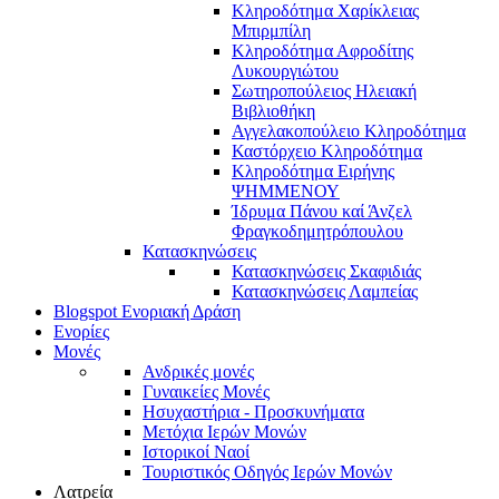
Κληροδότημα Χαρίκλειας
Μπιρμπίλη
Κληροδότημα Αφροδίτης
Λυκουργιώτου
Σωτηροπούλειος Ηλειακή
Βιβλιοθήκη
Αγγελακοπούλειο Κληροδότημα
Καστόρχειο Κληροδότημα
Κληροδότημα Ειρήνης
ΨΗΜΜΕΝΟΥ
Ίδρυμα Πάνου καί Άνζελ
Φραγκοδημητρόπουλου
Κατασκηνώσεις
Κατασκηνώσεις Σκαφιδιάς
Κατασκηνώσεις Λαμπείας
Blogspot Ενοριακή Δράση
Ενορίες
Μονές
Ανδρικές μονές
Γυναικείες Μονές
Ησυχαστήρια - Προσκυνήματα
Μετόχια Ιερών Μονών
Ιστορικοί Ναοί
Τουριστικός Οδηγός Ιερών Μονών
Λατρεία