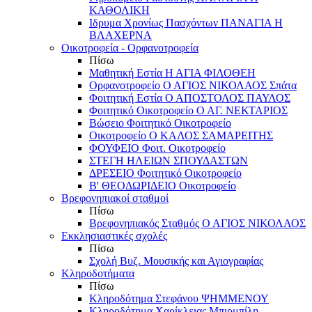
ΚΑΘΟΛΙΚΗ
Ιδρυμα Χρονίως Πασχόντων ΠΑΝΑΓΙΑ Η
ΒΛΑΧΕΡΝΑ
Οικοτροφεία - Ορφανοτροφεία
Πίσω
Μαθητική Εστία Η ΑΓΙΑ ΦΙΛΟΘΕΗ
Ορφανοτροφείο Ο ΑΓΙΟΣ ΝΙΚΟΛΑΟΣ Σπάτα
Φοιτητική Εστία Ο ΑΠΟΣΤΟΛΟΣ ΠΑΥΛΟΣ
Φοιτητικό Οικοτροφείο Ο ΑΓ. ΝΕΚΤΑΡΙΟΣ
Βώσειο Φοιτητικό Οικοτροφείο
Οικοτροφείο Ο ΚΑΛΟΣ ΣΑΜΑΡΕΙΤΗΣ
ΦΟΥΦΕΙΟ Φοιτ. Οικοτροφείο
ΣΤΕΓΗ ΗΛΕΙΩΝ ΣΠΟΥΔΑΣΤΩΝ
ΔΡΕΣΕΙΟ Φοιτητικό Οικοτροφείο
Β' ΘΕΟΔΩΡΙΔΕΙΟ Οικοτροφείο
Βρεφονηπιακοί σταθμοί
Πίσω
Βρεφονηπιακός Σταθμός Ο ΑΓΙΟΣ ΝΙΚΟΛΑΟΣ
Εκκλησιαστικές σχολές
Πίσω
Σχολή Βυζ. Μουσικής και Αγιογραφίας
Κληροδοτήματα
Πίσω
Κληροδότημα Στεφάνου ΨΗΜΜΕΝΟΥ
Κληροδότημα Χαρίκλειας Μπιρμπίλη