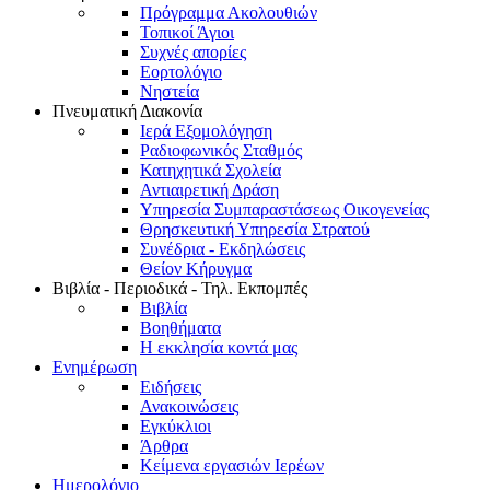
Πρόγραμμα Ακολουθιών
Τοπικοί Άγιοι
Συχνές απορίες
Εορτολόγιο
Νηστεία
Πνευματική Διακονία
Ιερά Εξομολόγηση
Ραδιοφωνικός Σταθμός
Κατηχητικά Σχολεία
Αντιαιρετική Δράση
Υπηρεσία Συμπαραστάσεως Οικογενείας
Θρησκευτική Υπηρεσία Στρατού
Συνέδρια - Εκδηλώσεις
Θείον Κήρυγμα
Βιβλία - Περιοδικά - Τηλ. Εκπομπές
Βιβλία
Βοηθήματα
Η εκκλησία κοντά μας
Ενημέρωση
Ειδήσεις
Ανακοινώσεις
Εγκύκλιοι
Άρθρα
Κείμενα εργασιών Ιερέων
Ημερολόγιο