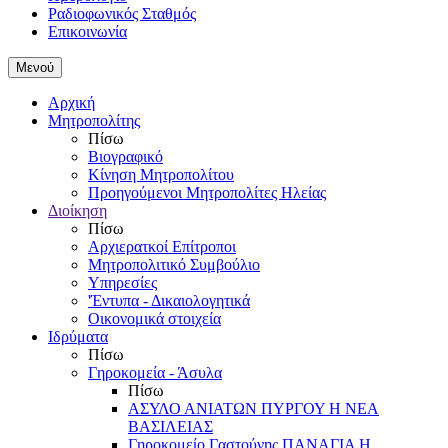
Ραδιοφωνικός Σταθμός
Επικοινωνία
Μενού
Αρχική
Μητροπολίτης
Πίσω
Βιογραφικό
Κίνηση Μητροπολίτου
Προηγούμενοι Μητροπολίτες Ηλείας
Διοίκηση
Πίσω
Αρχιερατκοί Επίτροποι
Μητροπολιτικό Συμβούλιο
Υπηρεσίες
'Έντυπα - Δικαιολογητικά
Οικονομικά στοιχεία
Ιδρύματα
Πίσω
Γηροκομεία - Άσυλα
Πίσω
ΑΣΥΛΟ ΑΝΙΑΤΩΝ ΠΥΡΓΟΥ Η ΝΕΑ
ΒΑΣΙΛΕΙΑΣ
Γηροκομείο Γαστούνης ΠΑΝΑΓΙΑ Η