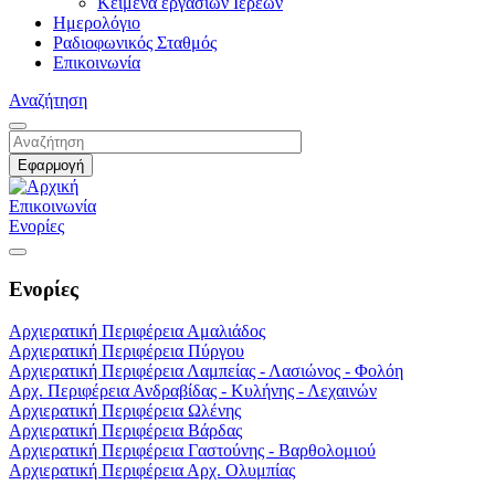
Κείμενα εργασιών Ιερέων
Ημερολόγιο
Ραδιοφωνικός Σταθμός
Επικοινωνία
Αναζήτηση
Επικοινωνία
Ενορίες
Ενορίες
Αρχιερατική Περιφέρεια Αμαλιάδος
Αρχιερατική Περιφέρεια Πύργου
Αρχιερατική Περιφέρεια Λαμπείας - Λασιώνος - Φολόη
Αρχ. Περιφέρεια Ανδραβίδας - Κυλήνης - Λεχαινών
Αρχιερατική Περιφέρεια Ωλένης
Αρχιερατική Περιφέρεια Βάρδας
Αρχιερατική Περιφέρεια Γαστούνης - Βαρθολομιού
Αρχιερατική Περιφέρεια Αρχ. Ολυμπίας