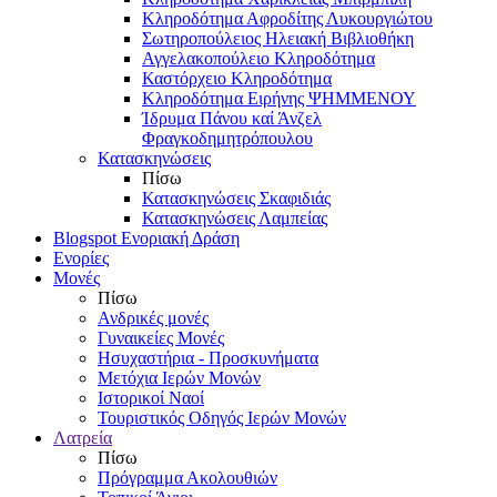
Κληροδότημα Αφροδίτης Λυκουργιώτου
Σωτηροπούλειος Ηλειακή Βιβλιοθήκη
Αγγελακοπούλειο Κληροδότημα
Καστόρχειο Κληροδότημα
Κληροδότημα Ειρήνης ΨΗΜΜΕΝΟΥ
Ίδρυμα Πάνου καί Άνζελ
Φραγκοδημητρόπουλου
Κατασκηνώσεις
Πίσω
Κατασκηνώσεις Σκαφιδιάς
Κατασκηνώσεις Λαμπείας
Blogspot Ενοριακή Δράση
Ενορίες
Μονές
Πίσω
Ανδρικές μονές
Γυναικείες Μονές
Ησυχαστήρια - Προσκυνήματα
Μετόχια Ιερών Μονών
Ιστορικοί Ναοί
Τουριστικός Οδηγός Ιερών Μονών
Λατρεία
Πίσω
Πρόγραμμα Ακολουθιών