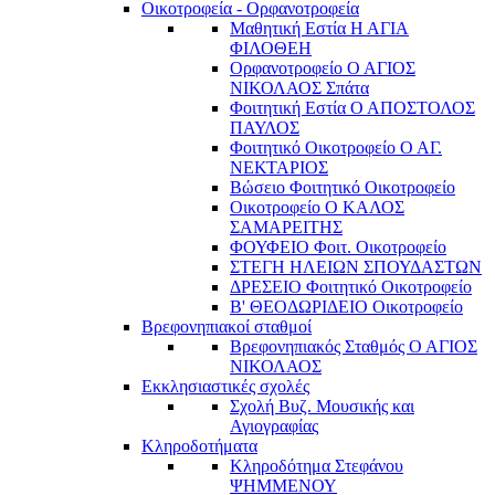
Οικοτροφεία - Ορφανοτροφεία
Μαθητική Εστία Η ΑΓΙΑ
ΦΙΛΟΘΕΗ
Ορφανοτροφείο Ο ΑΓΙΟΣ
ΝΙΚΟΛΑΟΣ Σπάτα
Φοιτητική Εστία Ο ΑΠΟΣΤΟΛΟΣ
ΠΑΥΛΟΣ
Φοιτητικό Οικοτροφείο Ο ΑΓ.
ΝΕΚΤΑΡΙΟΣ
Βώσειο Φοιτητικό Οικοτροφείο
Οικοτροφείο Ο ΚΑΛΟΣ
ΣΑΜΑΡΕΙΤΗΣ
ΦΟΥΦΕΙΟ Φοιτ. Οικοτροφείο
ΣΤΕΓΗ ΗΛΕΙΩΝ ΣΠΟΥΔΑΣΤΩΝ
ΔΡΕΣΕΙΟ Φοιτητικό Οικοτροφείο
Β' ΘΕΟΔΩΡΙΔΕΙΟ Οικοτροφείο
Βρεφονηπιακοί σταθμοί
Βρεφονηπιακός Σταθμός Ο ΑΓΙΟΣ
ΝΙΚΟΛΑΟΣ
Εκκλησιαστικές σχολές
Σχολή Βυζ. Μουσικής και
Αγιογραφίας
Κληροδοτήματα
Κληροδότημα Στεφάνου
ΨΗΜΜΕΝΟΥ