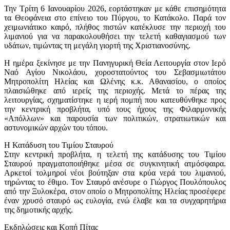
Την Τρίτη 6 Ιανουαρίου 2026, εορτάστηκαν με κάθε επισημότητα
τα Θεοφάνεια στο επίνειο του Πύργου, το Κατάκολο. Παρά τον
χειμωνιάτικο καιρό, πλήθος πιστών κατέκλυσε την περιοχή του
λιμανιού για να παρακολουθήσει την τελετή καθαγιασμού των
υδάτων, τιμώντας τη μεγάλη γιορτή της Χριστιανοσύνης.
​Η ημέρα ξεκίνησε με την Πανηγυρική Θεία Λειτουργία στον Ιερό
Ναό Αγίου Νικολάου, χοροστατούντος του Σεβασμιωτάτου
Μητροπολίτη Ηλείας και Ωλένης κ.κ. Αθανασίου, ο οποίος
πλαισιώθηκε από ιερείς της περιοχής. Μετά το πέρας της
λειτουργίας, σχηματίστηκε η ιερή πομπή που κατευθύνθηκε προς
την κεντρική προβλήτα, υπό τους ήχους της Φιλαρμονικής
«Απόλλων» και παρουσία των πολιτικών, στρατιωτικών και
αστυνομικών αρχών του τόπου.
​Η Κατάδυση του Τιμίου Σταυρού
​Στην κεντρική προβλήτα, η τελετή της κατάδυσης του Τιμίου
Σταυρού πραγματοποιήθηκε μέσα σε συγκινητική ατμόσφαιρα.
Αρκετοί τολμηροί νέοι βούτηξαν στα κρύα νερά του λιμανιού,
τηρώντας το έθιμο. Τον Σταυρό ανέσυρε ο Γιώργος Πουλόπουλος
από την Ξυλοκέρα, στον οποίο ο Μητροπολίτης Ηλείας προσέφερε
έναν χρυσό σταυρό ως ευλογία, ενώ έλαβε και τα συγχαρητήρια
της δημοτικής αρχής.
​Εκδηλώσεις και Κοπή Πίτας