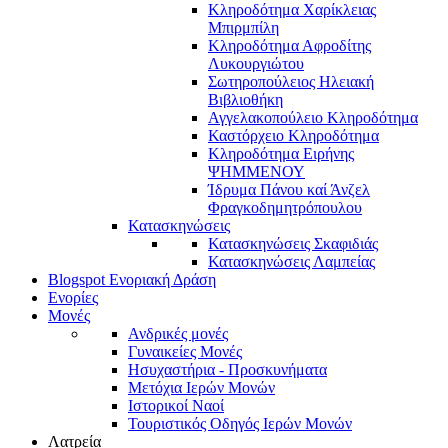
Κληροδότημα Χαρίκλειας
Μπιρμπίλη
Κληροδότημα Αφροδίτης
Λυκουργιώτου
Σωτηροπούλειος Ηλειακή
Βιβλιοθήκη
Αγγελακοπούλειο Κληροδότημα
Καστόρχειο Κληροδότημα
Κληροδότημα Ειρήνης
ΨΗΜΜΕΝΟΥ
Ίδρυμα Πάνου καί Άνζελ
Φραγκοδημητρόπουλου
Κατασκηνώσεις
Κατασκηνώσεις Σκαφιδιάς
Κατασκηνώσεις Λαμπείας
Blogspot Ενοριακή Δράση
Ενορίες
Μονές
Ανδρικές μονές
Γυναικείες Μονές
Ησυχαστήρια - Προσκυνήματα
Μετόχια Ιερών Μονών
Ιστορικοί Ναοί
Τουριστικός Οδηγός Ιερών Μονών
Λατρεία