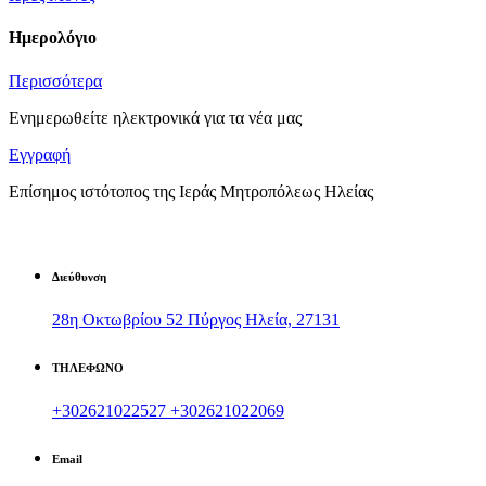
Ημερολόγιο
Περισσότερα
Ενημερωθείτε ηλεκτρονικά για τα νέα μας
Εγγραφή
Επίσημος ιστότοπος της Ιεράς Μητροπόλεως Ηλείας
Διεύθυνση
28η Οκτωβρίου 52 Πύργος Ηλεία, 27131
ΤΗΛΕΦΩΝΟ
+302621022527
+302621022069
Email