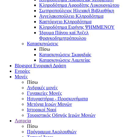
Κληροδότημα Αφροδίτης Λυκουργιώτου
Σωτηροπούλειος Ηλειακή Βιβλιοθήκη
Αγγελακοπούλειο Κληροδότημα
Καστόρχειο Κληροδότημα
Κληροδότημα Ειρήνης ΨΗΜΜΕΝΟΥ
Ίδρυμα Πάνου καί Άνζελ
Φραγκοδημητρόπουλου
Κατασκηνώσεις
Πίσω
Κατασκηνώσεις Σκαφιδιάς
Κατασκηνώσεις Λαμπείας
Blogspot Ενοριακή Δράση
Ενορίες
Μονές
Πίσω
Ανδρικές μονές
Γυναικείες Μονές
Ησυχαστήρια - Προσκυνήματα
Μετόχια Ιερών Μονών
Ιστορικοί Ναοί
Τουριστικός Οδηγός Ιερών Μονών
Λατρεία
Πίσω
Πρόγραμμα Ακολουθιών