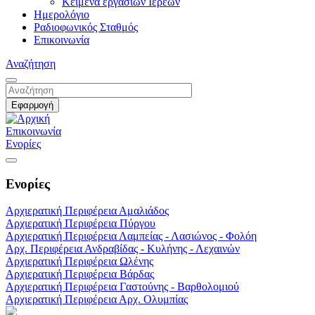
Κείμενα εργασιών Ιερέων
Ημερολόγιο
Ραδιοφωνικός Σταθμός
Επικοινωνία
Αναζήτηση
Επικοινωνία
Ενορίες
Ενορίες
Αρχιερατική Περιφέρεια Αμαλιάδος
Αρχιερατική Περιφέρεια Πύργου
Αρχιερατική Περιφέρεια Λαμπείας - Λασιώνος - Φολόη
Αρχ. Περιφέρεια Ανδραβίδας - Κυλήνης - Λεχαινών
Αρχιερατική Περιφέρεια Ωλένης
Αρχιερατική Περιφέρεια Βάρδας
Αρχιερατική Περιφέρεια Γαστούνης - Βαρθολομιού
Αρχιερατική Περιφέρεια Αρχ. Ολυμπίας