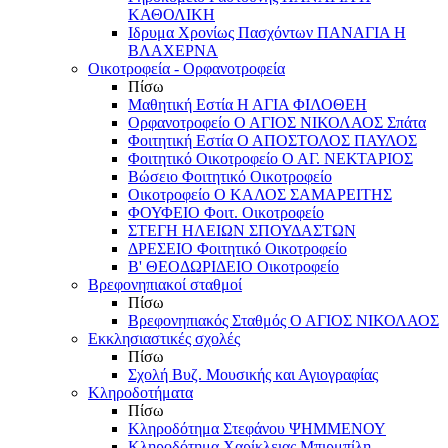
ΚΑΘΟΛΙΚΗ
Ιδρυμα Χρονίως Πασχόντων ΠΑΝΑΓΙΑ Η
ΒΛΑΧΕΡΝΑ
Οικοτροφεία - Ορφανοτροφεία
Πίσω
Μαθητική Εστία Η ΑΓΙΑ ΦΙΛΟΘΕΗ
Ορφανοτροφείο Ο ΑΓΙΟΣ ΝΙΚΟΛΑΟΣ Σπάτα
Φοιτητική Εστία Ο ΑΠΟΣΤΟΛΟΣ ΠΑΥΛΟΣ
Φοιτητικό Οικοτροφείο Ο ΑΓ. ΝΕΚΤΑΡΙΟΣ
Βώσειο Φοιτητικό Οικοτροφείο
Οικοτροφείο Ο ΚΑΛΟΣ ΣΑΜΑΡΕΙΤΗΣ
ΦΟΥΦΕΙΟ Φοιτ. Οικοτροφείο
ΣΤΕΓΗ ΗΛΕΙΩΝ ΣΠΟΥΔΑΣΤΩΝ
ΔΡΕΣΕΙΟ Φοιτητικό Οικοτροφείο
Β' ΘΕΟΔΩΡΙΔΕΙΟ Οικοτροφείο
Βρεφονηπιακοί σταθμοί
Πίσω
Βρεφονηπιακός Σταθμός Ο ΑΓΙΟΣ ΝΙΚΟΛΑΟΣ
Εκκλησιαστικές σχολές
Πίσω
Σχολή Βυζ. Μουσικής και Αγιογραφίας
Κληροδοτήματα
Πίσω
Κληροδότημα Στεφάνου ΨΗΜΜΕΝΟΥ
Κληροδότημα Χαρίκλειας Μπιρμπίλη