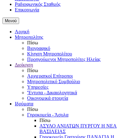
Ραδιοφωνικός Σταθμός
Επικοινωνία
Μενού
Αρχική
Μητροπολίτης
Πίσω
Βιογραφικό
Κίνηση Μητροπολίτου
Προηγούμενοι Μητροπολίτες Ηλείας
Διοίκηση
Πίσω
Αρχιερατκοί Επίτροποι
Μητροπολιτικό Συμβούλιο
Υπηρεσίες
'Έντυπα - Δικαιολογητικά
Οικονομικά στοιχεία
Ιδρύματα
Πίσω
Γηροκομεία - Άσυλα
Πίσω
ΑΣΥΛΟ ΑΝΙΑΤΩΝ ΠΥΡΓΟΥ Η ΝΕΑ
ΒΑΣΙΛΕΙΑΣ
Γηροκομείο Γαστούνης ΠΑΝΑΓΙΑ Η