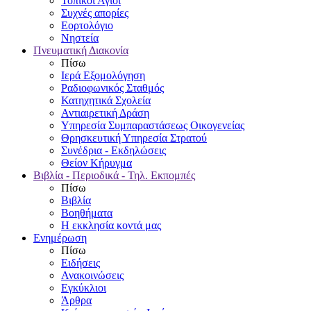
Τοπικοί Άγιοι
Συχνές απορίες
Εορτολόγιο
Νηστεία
Πνευματική Διακονία
Πίσω
Ιερά Εξομολόγηση
Ραδιοφωνικός Σταθμός
Κατηχητικά Σχολεία
Αντιαιρετική Δράση
Υπηρεσία Συμπαραστάσεως Οικογενείας
Θρησκευτική Υπηρεσία Στρατού
Συνέδρια - Εκδηλώσεις
Θείον Κήρυγμα
Βιβλία - Περιοδικά - Τηλ. Εκπομπές
Πίσω
Βιβλία
Βοηθήματα
Η εκκλησία κοντά μας
Ενημέρωση
Πίσω
Ειδήσεις
Ανακοινώσεις
Εγκύκλιοι
Άρθρα