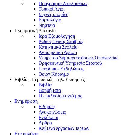
Πρόγραμμα Ακολουθιών
Τοπικοί Άγιοι
Συχνές απορίες
Εορτολόγιο
Νηστεία
Πνευματική Διακονία
Ιερά Εξομολόγηση
Ραδιοφωνικός Σταθμός
Κατηχητικά Σχολεία
Αντιαιρετική Δράση
Υπηρεσία Συμπαραστάσεως Οικογενείας
Θρησκευτική Υπηρεσία Στρατού
Συνέδρια - Εκδηλώσεις
Θείον Κήρυγμα
Βιβλία - Περιοδικά - Τηλ. Εκπομπές
Βιβλία
Βοηθήματα
Η εκκλησία κοντά μας
Ενημέρωση
Ειδήσεις
Ανακοινώσεις
Εγκύκλιοι
Άρθρα
Κείμενα εργασιών Ιερέων
Ημερολόγιο