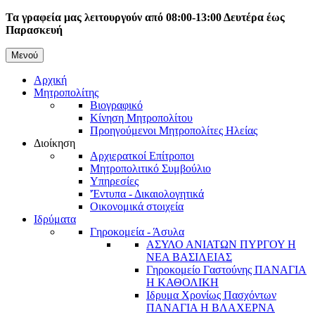
Παράκαμψη
Τα γραφεία μας λειτουργούν από 08:00-13:00 Δευτέρα έως
προς
Παρασκευή
το
κυρίως
Μενού
Κεντρική
περιεχόμενο
Αρχική
πλοήγηση
Μητροπολίτης
Βιογραφικό
Κίνηση Μητροπολίτου
Προηγούμενοι Μητροπολίτες Ηλείας
Διοίκηση
Αρχιερατκοί Επίτροποι
Μητροπολιτικό Συμβούλιο
Υπηρεσίες
'Έντυπα - Δικαιολογητικά
Οικονομικά στοιχεία
Ιδρύματα
Γηροκομεία - Άσυλα
ΑΣΥΛΟ ΑΝΙΑΤΩΝ ΠΥΡΓΟΥ Η
ΝΕΑ ΒΑΣΙΛΕΙΑΣ
Γηροκομείο Γαστούνης ΠΑΝΑΓΙΑ
Η ΚΑΘΟΛΙΚΗ
Ιδρυμα Χρονίως Πασχόντων
ΠΑΝΑΓΙΑ Η ΒΛΑΧΕΡΝΑ