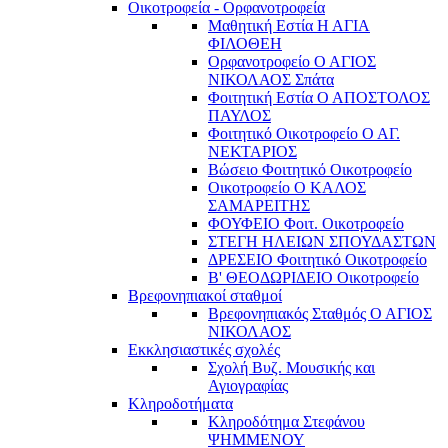
Οικοτροφεία - Ορφανοτροφεία
Μαθητική Εστία Η ΑΓΙΑ
ΦΙΛΟΘΕΗ
Ορφανοτροφείο Ο ΑΓΙΟΣ
ΝΙΚΟΛΑΟΣ Σπάτα
Φοιτητική Εστία Ο ΑΠΟΣΤΟΛΟΣ
ΠΑΥΛΟΣ
Φοιτητικό Οικοτροφείο Ο ΑΓ.
ΝΕΚΤΑΡΙΟΣ
Βώσειο Φοιτητικό Οικοτροφείο
Οικοτροφείο Ο ΚΑΛΟΣ
ΣΑΜΑΡΕΙΤΗΣ
ΦΟΥΦΕΙΟ Φοιτ. Οικοτροφείο
ΣΤΕΓΗ ΗΛΕΙΩΝ ΣΠΟΥΔΑΣΤΩΝ
ΔΡΕΣΕΙΟ Φοιτητικό Οικοτροφείο
Β' ΘΕΟΔΩΡΙΔΕΙΟ Οικοτροφείο
Βρεφονηπιακοί σταθμοί
Βρεφονηπιακός Σταθμός Ο ΑΓΙΟΣ
ΝΙΚΟΛΑΟΣ
Εκκλησιαστικές σχολές
Σχολή Βυζ. Μουσικής και
Αγιογραφίας
Κληροδοτήματα
Κληροδότημα Στεφάνου
ΨΗΜΜΕΝΟΥ