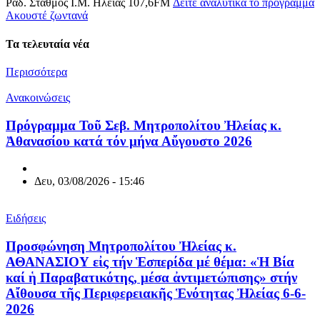
Ραδ. Σταθμός Ι.Μ. Ηλείας 107,6FM
Δείτε αναλυτικά το πρόγραμμα
Aκουστέ ζωντανά
Τα τελευταία νέα
Περισσότερα
Ανακοινώσεις
Πρόγραμμα Τοῦ Σεβ. Μητροπολίτου Ἠλείας κ.
Ἀθανασίου κατά τόν μήνα Αὔγουστο 2026
Δευ, 03/08/2026 - 15:46
Ειδήσεις
Προσφώνηση Μητροπολίτου Ἠλείας κ.
ΑΘΑΝΑΣΙΟΥ εἰς τήν Ἑσπερίδα μέ θέμα: «Ἡ Βία
καί ἡ Παραβατικότης, μέσα ἀντιμετώπισης» στήν
Αἴθουσα τῆς Περιφερειακῆς Ἑνότητας Ἠλείας 6-6-
2026