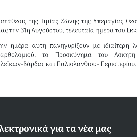
Κατάθεσις της Τιμίας Ζώνης της Υπεραγίας Θεο
ας την 31η Αυγούστου, τελευ­ταία ημέρα του Εκ
Την ημέρα αυτή πανηγυρίζουν με ιδιαίτερη λ
-Βαρθολομιού, το Προσκύνημα του Ασκητή
λεΐκων-Βάρδας και Παλιολανθίου- Περιστερίου.
λεκτρονικά για τα νέα μας