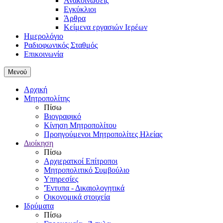
Ανακοινώσεις
Εγκύκλιοι
Άρθρα
Κείμενα εργασιών Ιερέων
Ημερολόγιο
Ραδιοφωνικός Σταθμός
Επικοινωνία
Μενού
Αρχική
Μητροπολίτης
Πίσω
Βιογραφικό
Κίνηση Μητροπολίτου
Προηγούμενοι Μητροπολίτες Ηλείας
Διοίκηση
Πίσω
Αρχιερατκοί Επίτροποι
Μητροπολιτικό Συμβούλιο
Υπηρεσίες
'Έντυπα - Δικαιολογητικά
Οικονομικά στοιχεία
Ιδρύματα
Πίσω