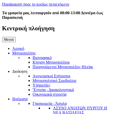
Παράκαμψη προς το κυρίως περιεχόμενο
Τα γραφεία μας λειτουργούν από 08:00-13:00 Δευτέρα έως
Παρασκευή
Κεντρική πλοήγηση
Μενού
Αρχική
Μητροπολίτης
Βιογραφικό
Κίνηση Μητροπολίτου
Προηγούμενοι Μητροπολίτες Ηλείας
Διοίκηση
Αρχιερατκοί Επίτροποι
Μητροπολιτικό Συμβούλιο
Υπηρεσίες
'Έντυπα - Δικαιολογητικά
Οικονομικά στοιχεία
Ιδρύματα
Γηροκομεία - Άσυλα
ΑΣΥΛΟ ΑΝΙΑΤΩΝ ΠΥΡΓΟΥ Η
ΝΕΑ ΒΑΣΙΛΕΙΑΣ