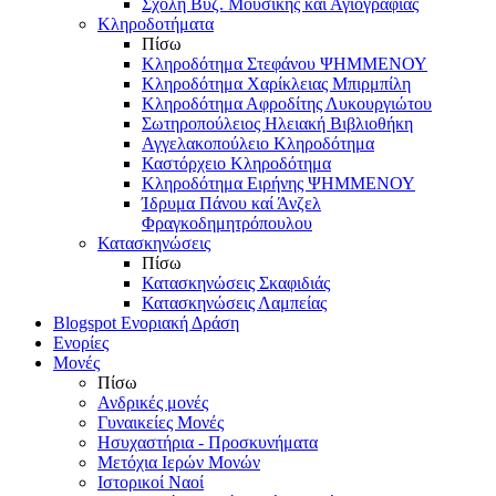
Σχολή Βυζ. Μουσικής και Αγιογραφίας
Κληροδοτήματα
Πίσω
Κληροδότημα Στεφάνου ΨΗΜΜΕΝΟΥ
Κληροδότημα Χαρίκλειας Μπιρμπίλη
Κληροδότημα Αφροδίτης Λυκουργιώτου
Σωτηροπούλειος Ηλειακή Βιβλιοθήκη
Αγγελακοπούλειο Κληροδότημα
Καστόρχειο Κληροδότημα
Κληροδότημα Ειρήνης ΨΗΜΜΕΝΟΥ
Ίδρυμα Πάνου καί Άνζελ
Φραγκοδημητρόπουλου
Κατασκηνώσεις
Πίσω
Κατασκηνώσεις Σκαφιδιάς
Κατασκηνώσεις Λαμπείας
Blogspot Ενοριακή Δράση
Ενορίες
Μονές
Πίσω
Ανδρικές μονές
Γυναικείες Μονές
Ησυχαστήρια - Προσκυνήματα
Μετόχια Ιερών Μονών
Ιστορικοί Ναοί