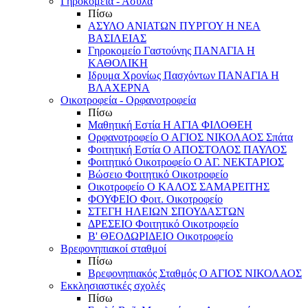
Γηροκομεία - Άσυλα
Πίσω
ΑΣΥΛΟ ΑΝΙΑΤΩΝ ΠΥΡΓΟΥ Η ΝΕΑ
ΒΑΣΙΛΕΙΑΣ
Γηροκομείο Γαστούνης ΠΑΝΑΓΙΑ Η
ΚΑΘΟΛΙΚΗ
Ιδρυμα Χρονίως Πασχόντων ΠΑΝΑΓΙΑ Η
ΒΛΑΧΕΡΝΑ
Οικοτροφεία - Ορφανοτροφεία
Πίσω
Μαθητική Εστία Η ΑΓΙΑ ΦΙΛΟΘΕΗ
Ορφανοτροφείο Ο ΑΓΙΟΣ ΝΙΚΟΛΑΟΣ Σπάτα
Φοιτητική Εστία Ο ΑΠΟΣΤΟΛΟΣ ΠΑΥΛΟΣ
Φοιτητικό Οικοτροφείο Ο ΑΓ. ΝΕΚΤΑΡΙΟΣ
Βώσειο Φοιτητικό Οικοτροφείο
Οικοτροφείο Ο ΚΑΛΟΣ ΣΑΜΑΡΕΙΤΗΣ
ΦΟΥΦΕΙΟ Φοιτ. Οικοτροφείο
ΣΤΕΓΗ ΗΛΕΙΩΝ ΣΠΟΥΔΑΣΤΩΝ
ΔΡΕΣΕΙΟ Φοιτητικό Οικοτροφείο
Β' ΘΕΟΔΩΡΙΔΕΙΟ Οικοτροφείο
Βρεφονηπιακοί σταθμοί
Πίσω
Βρεφονηπιακός Σταθμός Ο ΑΓΙΟΣ ΝΙΚΟΛΑΟΣ
Εκκλησιαστικές σχολές
Πίσω