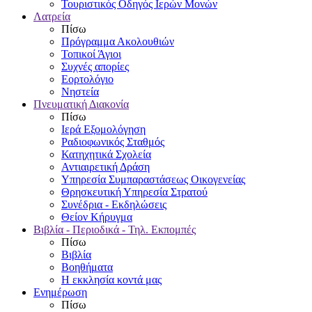
Τουριστικός Οδηγός Ιερών Μονών
Λατρεία
Πίσω
Πρόγραμμα Ακολουθιών
Τοπικοί Άγιοι
Συχνές απορίες
Εορτολόγιο
Νηστεία
Πνευματική Διακονία
Πίσω
Ιερά Εξομολόγηση
Ραδιοφωνικός Σταθμός
Κατηχητικά Σχολεία
Αντιαιρετική Δράση
Υπηρεσία Συμπαραστάσεως Οικογενείας
Θρησκευτική Υπηρεσία Στρατού
Συνέδρια - Εκδηλώσεις
Θείον Κήρυγμα
Βιβλία - Περιοδικά - Τηλ. Εκπομπές
Πίσω
Βιβλία
Βοηθήματα
Η εκκλησία κοντά μας
Ενημέρωση
Πίσω