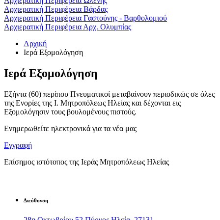
Αρχιερατική Περιφέρεια Ωλένης
Αρχιερατική Περιφέρεια Βάρδας
Αρχιερατική Περιφέρεια Γαστούνης - Βαρθολομιού
Αρχιερατική Περιφέρεια Αρχ. Ολυμπίας
Αρχική
Ιερά Εξομολόγηση
Ιερά Εξομολόγηση
Εξήντα (60) περίπου Πνευματικοί μεταβαίνουν περιοδικώς σε όλες
της Ενορίες της Ι. Μητροπόλεως Ηλείας και δέχονται εις
Εξομολόγησιν τους βουλομένους πιστούς.
Ενημερωθείτε ηλεκτρονικά για τα νέα μας
Εγγραφή
Επίσημος ιστότοπος της Ιεράς Μητροπόλεως Ηλείας
Διεύθυνση
28η Οκτωβρίου 52 Πύργος Ηλεία, 27131