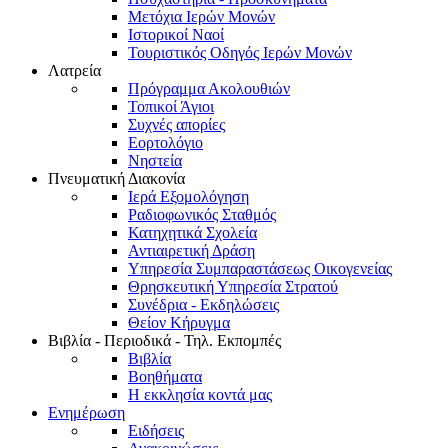
Μετόχια Ιερών Μονών
Ιστορικοί Ναοί
Τουριστικός Οδηγός Ιερών Μονών
Λατρεία
Πρόγραμμα Ακολουθιών
Τοπικοί Άγιοι
Συχνές απορίες
Εορτολόγιο
Νηστεία
Πνευματική Διακονία
Ιερά Εξομολόγηση
Ραδιοφωνικός Σταθμός
Κατηχητικά Σχολεία
Αντιαιρετική Δράση
Υπηρεσία Συμπαραστάσεως Οικογενείας
Θρησκευτική Υπηρεσία Στρατού
Συνέδρια - Εκδηλώσεις
Θείον Κήρυγμα
Βιβλία - Περιοδικά - Τηλ. Εκπομπές
Βιβλία
Βοηθήματα
Η εκκλησία κοντά μας
Ενημέρωση
Ειδήσεις