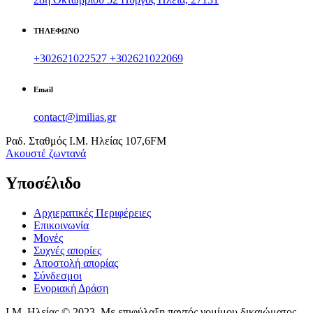
ΤΗΛΕΦΩΝΟ
+302621022527
+302621022069
Email
contact@imilias.gr
Ραδ. Σταθμός Ι.Μ. Ηλείας 107,6FM
Aκουστέ ζωντανά
Υποσέλιδο
Αρχιερατικές Περιφέρειες
Επικοινωνία
Μονές
Συχνές απορίες
Αποστολή απορίας
Σύνδεσμοι
Ενοριακή Δράση
Ι.Μ. Ηλείας © 2023. Με επιφύλαξη παντός νομίμου δικαιώματος.