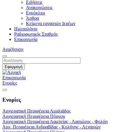
Ειδήσεις
Ανακοινώσεις
Εγκύκλιοι
Άρθρα
Κείμενα εργασιών Ιερέων
Ημερολόγιο
Ραδιοφωνικός Σταθμός
Επικοινωνία
Αναζήτηση
Επικοινωνία
Ενορίες
Ενορίες
Αρχιερατική Περιφέρεια Αμαλιάδος
Αρχιερατική Περιφέρεια Πύργου
Αρχιερατική Περιφέρεια Λαμπείας - Λασιώνος - Φολόη
Αρχ. Περιφέρεια Ανδραβίδας - Κυλήνης - Λεχαινών