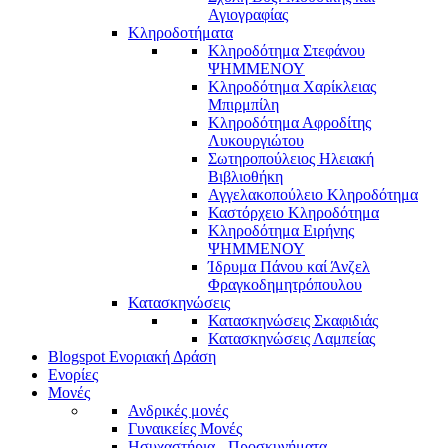
Αγιογραφίας
Κληροδοτήματα
Κληροδότημα Στεφάνου
ΨΗΜΜΕΝΟΥ
Κληροδότημα Χαρίκλειας
Μπιρμπίλη
Κληροδότημα Αφροδίτης
Λυκουργιώτου
Σωτηροπούλειος Ηλειακή
Βιβλιοθήκη
Αγγελακοπούλειο Κληροδότημα
Καστόρχειο Κληροδότημα
Κληροδότημα Ειρήνης
ΨΗΜΜΕΝΟΥ
Ίδρυμα Πάνου καί Άνζελ
Φραγκοδημητρόπουλου
Κατασκηνώσεις
Κατασκηνώσεις Σκαφιδιάς
Κατασκηνώσεις Λαμπείας
Blogspot Ενοριακή Δράση
Ενορίες
Μονές
Ανδρικές μονές
Γυναικείες Μονές
Ησυχαστήρια - Προσκυνήματα