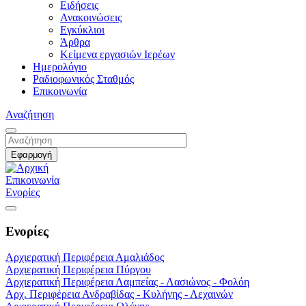
Ειδήσεις
Ανακοινώσεις
Εγκύκλιοι
Άρθρα
Κείμενα εργασιών Ιερέων
Ημερολόγιο
Ραδιοφωνικός Σταθμός
Επικοινωνία
Αναζήτηση
Επικοινωνία
Ενορίες
Ενορίες
Αρχιερατική Περιφέρεια Αμαλιάδος
Αρχιερατική Περιφέρεια Πύργου
Αρχιερατική Περιφέρεια Λαμπείας - Λασιώνος - Φολόη
Αρχ. Περιφέρεια Ανδραβίδας - Κυλήνης - Λεχαινών