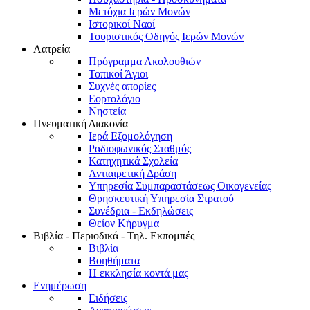
Μετόχια Ιερών Μονών
Ιστορικοί Ναοί
Τουριστικός Οδηγός Ιερών Μονών
Λατρεία
Πρόγραμμα Ακολουθιών
Τοπικοί Άγιοι
Συχνές απορίες
Εορτολόγιο
Νηστεία
Πνευματική Διακονία
Ιερά Εξομολόγηση
Ραδιοφωνικός Σταθμός
Κατηχητικά Σχολεία
Αντιαιρετική Δράση
Υπηρεσία Συμπαραστάσεως Οικογενείας
Θρησκευτική Υπηρεσία Στρατού
Συνέδρια - Εκδηλώσεις
Θείον Κήρυγμα
Βιβλία - Περιοδικά - Τηλ. Εκπομπές
Βιβλία
Βοηθήματα
Η εκκλησία κοντά μας
Ενημέρωση
Ειδήσεις