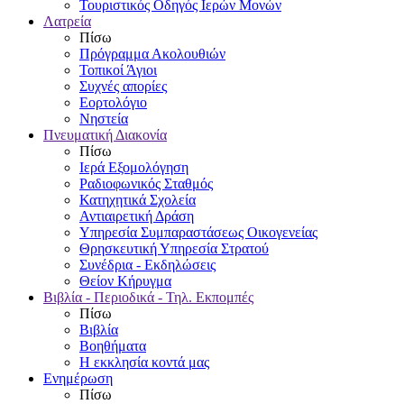
Τουριστικός Οδηγός Ιερών Μονών
Λατρεία
Πίσω
Πρόγραμμα Ακολουθιών
Τοπικοί Άγιοι
Συχνές απορίες
Εορτολόγιο
Νηστεία
Πνευματική Διακονία
Πίσω
Ιερά Εξομολόγηση
Ραδιοφωνικός Σταθμός
Κατηχητικά Σχολεία
Αντιαιρετική Δράση
Υπηρεσία Συμπαραστάσεως Οικογενείας
Θρησκευτική Υπηρεσία Στρατού
Συνέδρια - Εκδηλώσεις
Θείον Κήρυγμα
Βιβλία - Περιοδικά - Τηλ. Εκπομπές
Πίσω
Βιβλία
Βοηθήματα
Η εκκλησία κοντά μας
Ενημέρωση
Πίσω