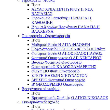
Γηροκομεία - Άσυλα
Πίσω
ΑΣΥΛΟ ΑΝΙΑΤΩΝ ΠΥΡΓΟΥ Η ΝΕΑ
ΒΑΣΙΛΕΙΑΣ
Γηροκομείο Γαστούνης ΠΑΝΑΓΙΑ Η
ΚΑΘΟΛΙΚΗ
Ιδρυμα Χρονίως Πασχόντων ΠΑΝΑΓΙΑ Η
ΒΛΑΧΕΡΝΑ
Οικοτροφεία - Ορφανοτροφεία
Πίσω
Μαθητική Εστία Η ΑΓΙΑ ΦΙΛΟΘΕΗ
Ορφανοτροφείο Ο ΑΓΙΟΣ ΝΙΚΟΛΑΟΣ Σπάτα
Φοιτητική Εστία Ο ΑΠΟΣΤΟΛΟΣ ΠΑΥΛΟΣ
Φοιτητικό Οικοτροφείο Ο ΑΓ. ΝΕΚΤΑΡΙΟΣ
Βώσειο Φοιτητικό Οικοτροφείο
Οικοτροφείο Ο ΚΑΛΟΣ ΣΑΜΑΡΕΙΤΗΣ
ΦΟΥΦΕΙΟ Φοιτ. Οικοτροφείο
ΣΤΕΓΗ ΗΛΕΙΩΝ ΣΠΟΥΔΑΣΤΩΝ
ΔΡΕΣΕΙΟ Φοιτητικό Οικοτροφείο
Β' ΘΕΟΔΩΡΙΔΕΙΟ Οικοτροφείο
Βρεφονηπιακοί σταθμοί
Πίσω
Βρεφονηπιακός Σταθμός Ο ΑΓΙΟΣ ΝΙΚΟΛΑΟΣ
Εκκλησιαστικές σχολές
Πίσω