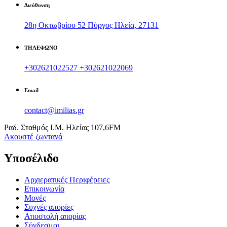
Διεύθυνση
28η Οκτωβρίου 52 Πύργος Ηλεία, 27131
ΤΗΛΕΦΩΝΟ
+302621022527
+302621022069
Email
contact@imilias.gr
Ραδ. Σταθμός Ι.Μ. Ηλείας 107,6FM
Aκουστέ ζωντανά
Υποσέλιδο
Αρχιερατικές Περιφέρειες
Επικοινωνία
Μονές
Συχνές απορίες
Αποστολή απορίας
Σύνδεσμοι