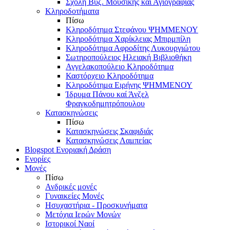
Σχολή Βυζ. Μουσικής και Αγιογραφίας
Κληροδοτήματα
Πίσω
Κληροδότημα Στεφάνου ΨΗΜΜΕΝΟΥ
Κληροδότημα Χαρίκλειας Μπιρμπίλη
Κληροδότημα Αφροδίτης Λυκουργιώτου
Σωτηροπούλειος Ηλειακή Βιβλιοθήκη
Αγγελακοπούλειο Κληροδότημα
Καστόρχειο Κληροδότημα
Κληροδότημα Ειρήνης ΨΗΜΜΕΝΟΥ
Ίδρυμα Πάνου καί Άνζελ
Φραγκοδημητρόπουλου
Κατασκηνώσεις
Πίσω
Κατασκηνώσεις Σκαφιδιάς
Κατασκηνώσεις Λαμπείας
Blogspot Ενοριακή Δράση
Ενορίες
Μονές
Πίσω
Ανδρικές μονές
Γυναικείες Μονές
Ησυχαστήρια - Προσκυνήματα
Μετόχια Ιερών Μονών
Ιστορικοί Ναοί