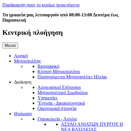
Παράκαμψη προς το κυρίως περιεχόμενο
Τα γραφεία μας λειτουργούν από 08:00-13:00 Δευτέρα έως
Παρασκευή
Κεντρική πλοήγηση
Μενού
Αρχική
Μητροπολίτης
Βιογραφικό
Κίνηση Μητροπολίτου
Προηγούμενοι Μητροπολίτες Ηλείας
Διοίκηση
Αρχιερατκοί Επίτροποι
Μητροπολιτικό Συμβούλιο
Υπηρεσίες
'Έντυπα - Δικαιολογητικά
Οικονομικά στοιχεία
Ιδρύματα
Γηροκομεία - Άσυλα
ΑΣΥΛΟ ΑΝΙΑΤΩΝ ΠΥΡΓΟΥ Η
ΝΕΑ ΒΑΣΙΛΕΙΑΣ