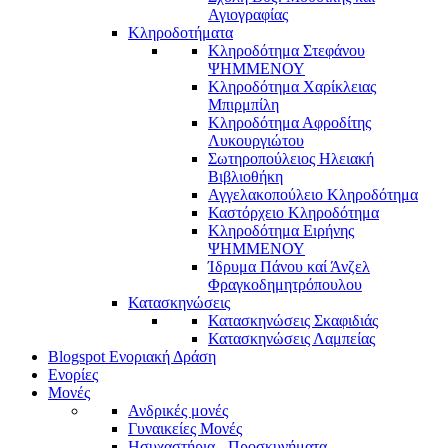
Αγιογραφίας
Κληροδοτήματα
Κληροδότημα Στεφάνου
ΨΗΜΜΕΝΟΥ
Κληροδότημα Χαρίκλειας
Μπιρμπίλη
Κληροδότημα Αφροδίτης
Λυκουργιώτου
Σωτηροπούλειος Ηλειακή
Βιβλιοθήκη
Αγγελακοπούλειο Κληροδότημα
Καστόρχειο Κληροδότημα
Κληροδότημα Ειρήνης
ΨΗΜΜΕΝΟΥ
Ίδρυμα Πάνου καί Άνζελ
Φραγκοδημητρόπουλου
Κατασκηνώσεις
Κατασκηνώσεις Σκαφιδιάς
Κατασκηνώσεις Λαμπείας
Blogspot Ενοριακή Δράση
Ενορίες
Μονές
Ανδρικές μονές
Γυναικείες Μονές
Ησυχαστήρια - Προσκυνήματα