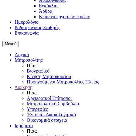
Ανακοινώσεις
Εγκύκλιοι
Άρθρα
Κείμενα εργασιών Ιερέων
Ημερολόγιο
Ραδιοφωνικός Σταθμός
Επικοινωνία
Μενού
Αρχική
Μητροπολίτης
Πίσω
Βιογραφικό
Κίνηση Μητροπολίτου
Προηγούμενοι Μητροπολίτες Ηλείας
Διοίκηση
Πίσω
Αρχιερατκοί Επίτροποι
Μητροπολιτικό Συμβούλιο
Υπηρεσίες
'Έντυπα - Δικαιολογητικά
Οικονομικά στοιχεία
Ιδρύματα
Πίσω