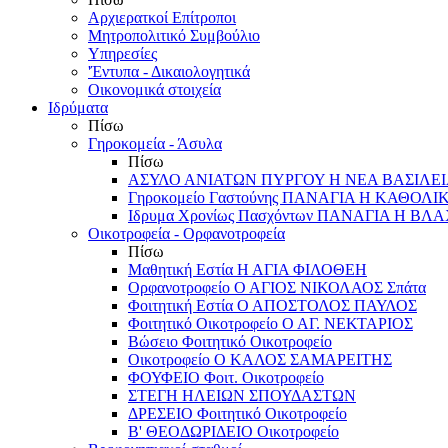
Αρχιερατκοί Επίτροποι
Μητροπολιτικό Συμβούλιο
Υπηρεσίες
'Έντυπα - Δικαιολογητικά
Οικονομικά στοιχεία
Ιδρύματα
Πίσω
Γηροκομεία - Άσυλα
Πίσω
ΑΣΥΛΟ ΑΝΙΑΤΩΝ ΠΥΡΓΟΥ Η ΝΕΑ ΒΑΣΙΛΕ
Γηροκομείο Γαστούνης ΠΑΝΑΓΙΑ Η ΚΑΘΟΛΙ
Ιδρυμα Χρονίως Πασχόντων ΠΑΝΑΓΙΑ Η Β
Οικοτροφεία - Ορφανοτροφεία
Πίσω
Μαθητική Εστία Η ΑΓΙΑ ΦΙΛΟΘΕΗ
Ορφανοτροφείο Ο ΑΓΙΟΣ ΝΙΚΟΛΑΟΣ Σπάτα
Φοιτητική Εστία Ο ΑΠΟΣΤΟΛΟΣ ΠΑΥΛΟΣ
Φοιτητικό Οικοτροφείο Ο ΑΓ. ΝΕΚΤΑΡΙΟΣ
Βώσειο Φοιτητικό Οικοτροφείο
Οικοτροφείο Ο ΚΑΛΟΣ ΣΑΜΑΡΕΙΤΗΣ
ΦΟΥΦΕΙΟ Φοιτ. Οικοτροφείο
ΣΤΕΓΗ ΗΛΕΙΩΝ ΣΠΟΥΔΑΣΤΩΝ
ΔΡΕΣΕΙΟ Φοιτητικό Οικοτροφείο
Β' ΘΕΟΔΩΡΙΔΕΙΟ Οικοτροφείο