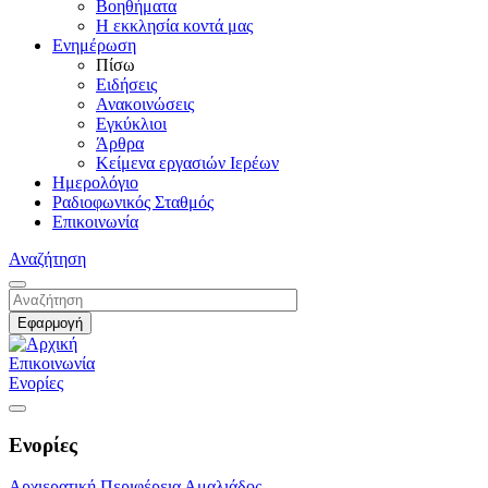
Βοηθήματα
Η εκκλησία κοντά μας
Ενημέρωση
Πίσω
Ειδήσεις
Ανακοινώσεις
Εγκύκλιοι
Άρθρα
Κείμενα εργασιών Ιερέων
Ημερολόγιο
Ραδιοφωνικός Σταθμός
Επικοινωνία
Αναζήτηση
Επικοινωνία
Ενορίες
Ενορίες
Αρχιερατική Περιφέρεια Αμαλιάδος