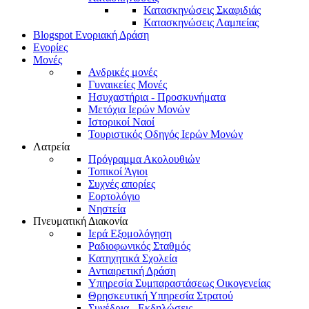
Κατασκηνώσεις Σκαφιδιάς
Κατασκηνώσεις Λαμπείας
Blogspot Ενοριακή Δράση
Ενορίες
Μονές
Ανδρικές μονές
Γυναικείες Μονές
Ησυχαστήρια - Προσκυνήματα
Μετόχια Ιερών Μονών
Ιστορικοί Ναοί
Τουριστικός Οδηγός Ιερών Μονών
Λατρεία
Πρόγραμμα Ακολουθιών
Τοπικοί Άγιοι
Συχνές απορίες
Εορτολόγιο
Νηστεία
Πνευματική Διακονία
Ιερά Εξομολόγηση
Ραδιοφωνικός Σταθμός
Κατηχητικά Σχολεία
Αντιαιρετική Δράση
Υπηρεσία Συμπαραστάσεως Οικογενείας
Θρησκευτική Υπηρεσία Στρατού
Συνέδρια - Εκδηλώσεις