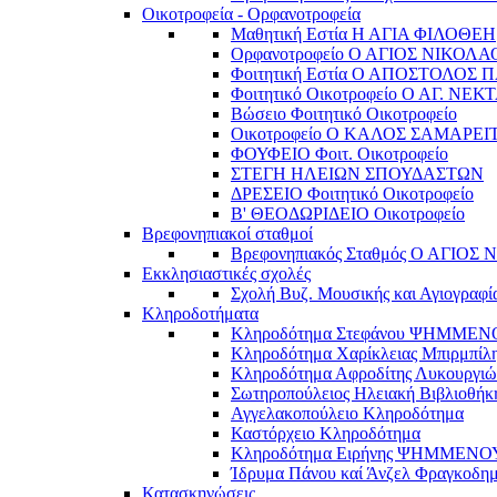
Οικοτροφεία - Ορφανοτροφεία
Μαθητική Εστία Η ΑΓΙΑ ΦΙΛΟΘΕΗ
Ορφανοτροφείο Ο ΑΓΙΟΣ ΝΙΚΟΛΑ
Φοιτητική Εστία Ο ΑΠΟΣΤΟΛΟΣ 
Φοιτητικό Οικοτροφείο Ο ΑΓ. ΝΕΚ
Βώσειο Φοιτητικό Οικοτροφείο
Οικοτροφείο Ο ΚΑΛΟΣ ΣΑΜΑΡΕΙ
ΦΟΥΦΕΙΟ Φοιτ. Οικοτροφείο
ΣΤΕΓΗ ΗΛΕΙΩΝ ΣΠΟΥΔΑΣΤΩΝ
ΔΡΕΣΕΙΟ Φοιτητικό Οικοτροφείο
Β' ΘΕΟΔΩΡΙΔΕΙΟ Οικοτροφείο
Βρεφονηπιακοί σταθμοί
Βρεφονηπιακός Σταθμός Ο ΑΓΙΟΣ
Εκκλησιαστικές σχολές
Σχολή Βυζ. Μουσικής και Αγιογραφί
Κληροδοτήματα
Κληροδότημα Στεφάνου ΨΗΜΜΕ
Κληροδότημα Χαρίκλειας Μπιρμπίλ
Κληροδότημα Αφροδίτης Λυκουργιώ
Σωτηροπούλειος Ηλειακή Βιβλιοθήκ
Αγγελακοπούλειο Κληροδότημα
Καστόρχειο Κληροδότημα
Κληροδότημα Ειρήνης ΨΗΜΜΕΝΟ
Ίδρυμα Πάνου καί Άνζελ Φραγκοδη
Κατασκηνώσεις