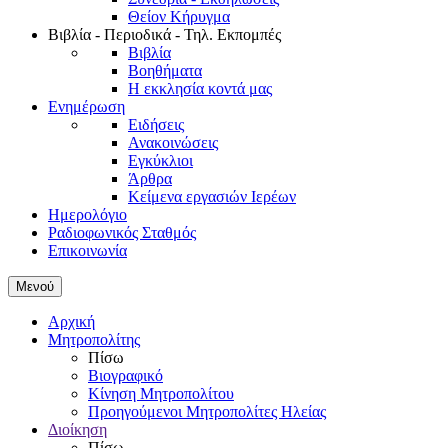
Θείον Κήρυγμα
Βιβλία - Περιοδικά - Τηλ. Εκπομπές
Βιβλία
Βοηθήματα
Η εκκλησία κοντά μας
Ενημέρωση
Ειδήσεις
Ανακοινώσεις
Εγκύκλιοι
Άρθρα
Κείμενα εργασιών Ιερέων
Ημερολόγιο
Ραδιοφωνικός Σταθμός
Επικοινωνία
Μενού
Αρχική
Μητροπολίτης
Πίσω
Βιογραφικό
Κίνηση Μητροπολίτου
Προηγούμενοι Μητροπολίτες Ηλείας
Διοίκηση
Πίσω