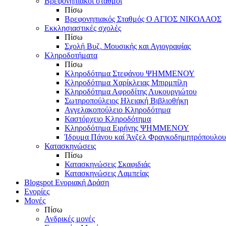
Βρεφονηπιακοί σταθμοί
Πίσω
Βρεφονηπιακός Σταθμός Ο ΑΓΙΟΣ ΝΙΚΟΛΑΟΣ
Εκκλησιαστικές σχολές
Πίσω
Σχολή Βυζ. Μουσικής και Αγιογραφίας
Κληροδοτήματα
Πίσω
Κληροδότημα Στεφάνου ΨΗΜΜΕΝΟΥ
Κληροδότημα Χαρίκλειας Μπιρμπίλη
Κληροδότημα Αφροδίτης Λυκουργιώτου
Σωτηροπούλειος Ηλειακή Βιβλιοθήκη
Αγγελακοπούλειο Κληροδότημα
Καστόρχειο Κληροδότημα
Κληροδότημα Ειρήνης ΨΗΜΜΕΝΟΥ
Ίδρυμα Πάνου καί Άνζελ Φραγκοδημητρόπουλου
Κατασκηνώσεις
Πίσω
Κατασκηνώσεις Σκαφιδιάς
Κατασκηνώσεις Λαμπείας
Blogspot Ενοριακή Δράση
Ενορίες
Μονές
Πίσω
Ανδρικές μονές