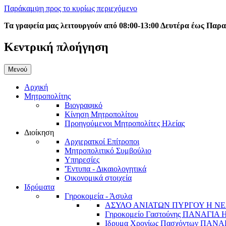
Παράκαμψη προς το κυρίως περιεχόμενο
Τα γραφεία μας λειτουργούν από 08:00-13:00 Δευτέρα έως Παρ
Κεντρική πλοήγηση
Μενού
Αρχική
Μητροπολίτης
Βιογραφικό
Κίνηση Μητροπολίτου
Προηγούμενοι Μητροπολίτες Ηλείας
Διοίκηση
Αρχιερατκοί Επίτροποι
Μητροπολιτικό Συμβούλιο
Υπηρεσίες
'Έντυπα - Δικαιολογητικά
Οικονομικά στοιχεία
Ιδρύματα
Γηροκομεία - Άσυλα
ΑΣΥΛΟ ΑΝΙΑΤΩΝ ΠΥΡΓΟΥ Η ΝΕ
Γηροκομείο Γαστούνης ΠΑΝΑΓΙΑ
Ιδρυμα Χρονίως Πασχόντων ΠΑ