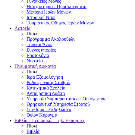
Γυναικείες Μονές
Ησυχαστήρια - Προσκυνήματα
Μετόχια Ιερών Μονών
Ιστορικοί Ναοί
Τουριστικός Οδηγός Ιερών Μονών
Λατρεία
Πίσω
Πρόγραμμα Ακολουθιών
Τοπικοί Άγιοι
Συχνές απορίες
Εορτολόγιο
Νηστεία
Πνευματική Διακονία
Πίσω
Ιερά Εξομολόγηση
Ραδιοφωνικός Σταθμός
Κατηχητικά Σχολεία
Αντιαιρετική Δράση
Υπηρεσία Συμπαραστάσεως Οικογενείας
Θρησκευτική Υπηρεσία Στρατού
Συνέδρια - Εκδηλώσεις
Θείον Κήρυγμα
Βιβλία - Περιοδικά - Τηλ. Εκπομπές
Πίσω
Βιβλία