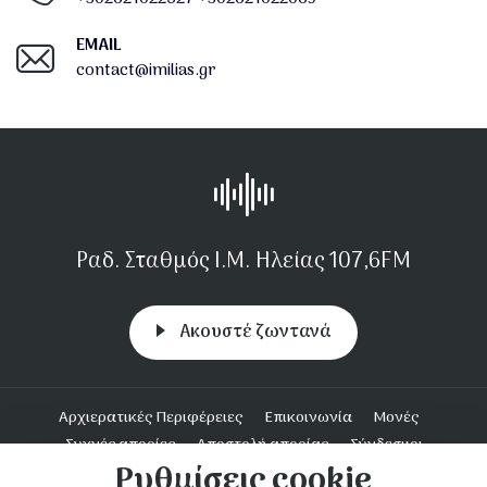
EMAIL
contact@imilias.gr
Ραδ. Σταθμός Ι.Μ. Ηλείας 107,6FM
Aκουστέ ζωντανά
Υποσέλιδο
Αρχιερατικές Περιφέρειες
Επικοινωνία
Μονές
Συχνές απορίες
Αποστολή απορίας
Σύνδεσμοι
Ρυθμίσεις cookie
Ενοριακή Δράση