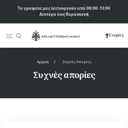
Παράκαμψη
Τα γραφεία μας λειτουργούν από 08:00-13:00
προς
Δευτέρα έως Παρασκευή
το
κυρίως
περιεχόμενο
Ενορίες
Κεντρική
πλοήγηση
Αρχική
Συχνές Απορίες
Συχνές απορίες