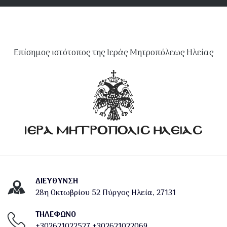
Επίσημος ιστότοπος της Ιεράς Μητροπόλεως Ηλείας
ΔΙΕΎΘΥΝΣΗ
28η Οκτωβρίου 52 Πύργος Ηλεία, 27131
ΤΗΛΕΦΩΝΟ
+302621022527
+302621022069