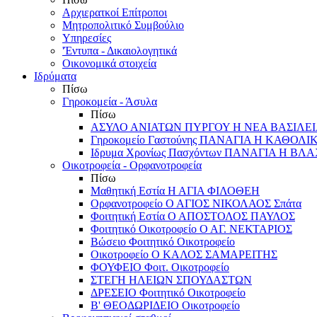
Αρχιερατκοί Επίτροποι
Μητροπολιτικό Συμβούλιο
Υπηρεσίες
'Έντυπα - Δικαιολογητικά
Οικονομικά στοιχεία
Ιδρύματα
Πίσω
Γηροκομεία - Άσυλα
Πίσω
ΑΣΥΛΟ ΑΝΙΑΤΩΝ ΠΥΡΓΟΥ Η ΝΕΑ ΒΑΣΙΛΕ
Γηροκομείο Γαστούνης ΠΑΝΑΓΙΑ Η ΚΑΘΟΛΙ
Ιδρυμα Χρονίως Πασχόντων ΠΑΝΑΓΙΑ Η Β
Οικοτροφεία - Ορφανοτροφεία
Πίσω
Μαθητική Εστία Η ΑΓΙΑ ΦΙΛΟΘΕΗ
Ορφανοτροφείο Ο ΑΓΙΟΣ ΝΙΚΟΛΑΟΣ Σπάτα
Φοιτητική Εστία Ο ΑΠΟΣΤΟΛΟΣ ΠΑΥΛΟΣ
Φοιτητικό Οικοτροφείο Ο ΑΓ. ΝΕΚΤΑΡΙΟΣ
Βώσειο Φοιτητικό Οικοτροφείο
Οικοτροφείο Ο ΚΑΛΟΣ ΣΑΜΑΡΕΙΤΗΣ
ΦΟΥΦΕΙΟ Φοιτ. Οικοτροφείο
ΣΤΕΓΗ ΗΛΕΙΩΝ ΣΠΟΥΔΑΣΤΩΝ
ΔΡΕΣΕΙΟ Φοιτητικό Οικοτροφείο
Β' ΘΕΟΔΩΡΙΔΕΙΟ Οικοτροφείο