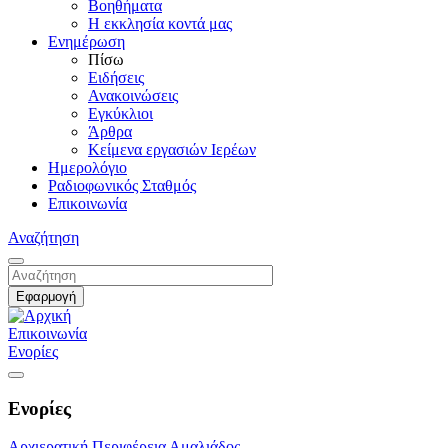
Βοηθήματα
Η εκκλησία κοντά μας
Ενημέρωση
Πίσω
Ειδήσεις
Ανακοινώσεις
Εγκύκλιοι
Άρθρα
Κείμενα εργασιών Ιερέων
Ημερολόγιο
Ραδιοφωνικός Σταθμός
Επικοινωνία
Αναζήτηση
Επικοινωνία
Ενορίες
Ενορίες
Αρχιερατική Περιφέρεια Αμαλιάδος