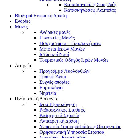
Κατασκηνώσεις Σκαφιδιάς
Κατασκηνώσεις Λαμπείας
Blogspot Ενοριακή Δράση
Ενορίες
Μονές
Ανδρικές μονές
Γυναικείες Μονές
Ησυχαστήρια - Προσκυνήματα
Μετόχια Ιερών Μονών
Ιστορικοί Ναοί
Τουριστικός Οδηγός Ιερών Μονών
Λατρεία
Πρόγραμμα Ακολουθιών
Τοπικοί Άγιοι
Συχνές απορίες
Εορτολόγιο
Νηστεία
Πνευματική Διακονία
Ιερά Εξομολόγηση
Ραδιοφωνικός Σταθμός
Κατηχητικά Σχολεία
Αντιαιρετική Δράση
Υπηρεσία Συμπαραστάσεως Οικογενείας
Θρησκευτική Υπηρεσία Στρατού
Συνέδρια - Εκδηλώσεις