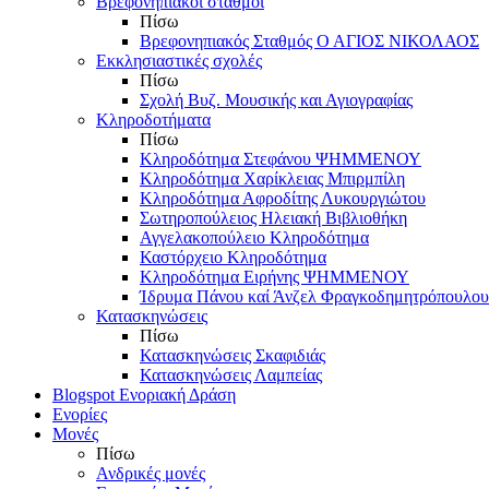
Βρεφονηπιακοί σταθμοί
Πίσω
Βρεφονηπιακός Σταθμός Ο ΑΓΙΟΣ ΝΙΚΟΛΑΟΣ
Εκκλησιαστικές σχολές
Πίσω
Σχολή Βυζ. Μουσικής και Αγιογραφίας
Κληροδοτήματα
Πίσω
Κληροδότημα Στεφάνου ΨΗΜΜΕΝΟΥ
Κληροδότημα Χαρίκλειας Μπιρμπίλη
Κληροδότημα Αφροδίτης Λυκουργιώτου
Σωτηροπούλειος Ηλειακή Βιβλιοθήκη
Αγγελακοπούλειο Κληροδότημα
Καστόρχειο Κληροδότημα
Κληροδότημα Ειρήνης ΨΗΜΜΕΝΟΥ
Ίδρυμα Πάνου καί Άνζελ Φραγκοδημητρόπουλου
Κατασκηνώσεις
Πίσω
Κατασκηνώσεις Σκαφιδιάς
Κατασκηνώσεις Λαμπείας
Blogspot Ενοριακή Δράση
Ενορίες
Μονές
Πίσω
Ανδρικές μονές