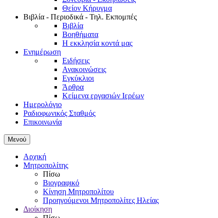
Θείον Κήρυγμα
Βιβλία - Περιοδικά - Τηλ. Εκπομπές
Βιβλία
Βοηθήματα
Η εκκλησία κοντά μας
Ενημέρωση
Ειδήσεις
Ανακοινώσεις
Εγκύκλιοι
Άρθρα
Κείμενα εργασιών Ιερέων
Ημερολόγιο
Ραδιοφωνικός Σταθμός
Επικοινωνία
Μενού
Αρχική
Μητροπολίτης
Πίσω
Βιογραφικό
Κίνηση Μητροπολίτου
Προηγούμενοι Μητροπολίτες Ηλείας
Διοίκηση
Πίσω