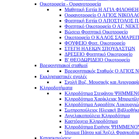
Οικοτροφεία - Ορφανοτροφεία
Μαθητική Εστία Η ΑΓΙΑ ΦΙΛΟΘΕΗ
Ορφανοτροφείο Ο ΑΓΙΟΣ ΝΙΚΟΛΑ
Φοιτητική Εστία Ο ΑΠΟΣΤΟΛΟΣ 
Φοιτητικό Οικοτροφείο Ο ΑΓ. ΝΕΚ
Βώσειο Φοιτητικό Οικοτροφείο
Οικοτροφείο Ο ΚΑΛΟΣ ΣΑΜΑΡΕΙ
ΦΟΥΦΕΙΟ Φοιτ. Οικοτροφείο
ΣΤΕΓΗ ΗΛΕΙΩΝ ΣΠΟΥΔΑΣΤΩΝ
ΔΡΕΣΕΙΟ Φοιτητικό Οικοτροφείο
Β' ΘΕΟΔΩΡΙΔΕΙΟ Οικοτροφείο
Βρεφονηπιακοί σταθμοί
Βρεφονηπιακός Σταθμός Ο ΑΓΙΟΣ
Εκκλησιαστικές σχολές
Σχολή Βυζ. Μουσικής και Αγιογραφί
Κληροδοτήματα
Κληροδότημα Στεφάνου ΨΗΜΜΕ
Κληροδότημα Χαρίκλειας Μπιρμπίλ
Κληροδότημα Αφροδίτης Λυκουργιώ
Σωτηροπούλειος Ηλειακή Βιβλιοθήκ
Αγγελακοπούλειο Κληροδότημα
Καστόρχειο Κληροδότημα
Κληροδότημα Ειρήνης ΨΗΜΜΕΝΟ
Ίδρυμα Πάνου καί Άνζελ Φραγκοδη
Κατασκηνώσεις