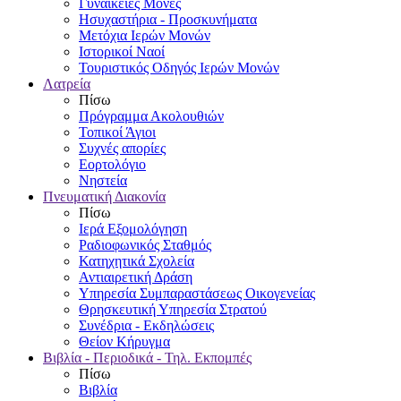
Γυναικείες Μονές
Ησυχαστήρια - Προσκυνήματα
Μετόχια Ιερών Μονών
Ιστορικοί Ναοί
Τουριστικός Οδηγός Ιερών Μονών
Λατρεία
Πίσω
Πρόγραμμα Ακολουθιών
Τοπικοί Άγιοι
Συχνές απορίες
Εορτολόγιο
Νηστεία
Πνευματική Διακονία
Πίσω
Ιερά Εξομολόγηση
Ραδιοφωνικός Σταθμός
Κατηχητικά Σχολεία
Αντιαιρετική Δράση
Υπηρεσία Συμπαραστάσεως Οικογενείας
Θρησκευτική Υπηρεσία Στρατού
Συνέδρια - Εκδηλώσεις
Θείον Κήρυγμα
Βιβλία - Περιοδικά - Τηλ. Εκπομπές
Πίσω
Βιβλία