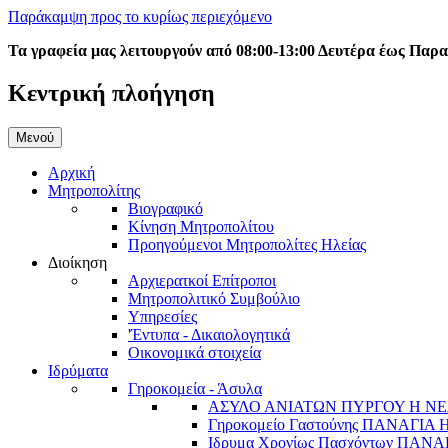
Παράκαμψη προς το κυρίως περιεχόμενο
Τα γραφεία μας λειτουργούν από 08:00-13:00 Δευτέρα έως Παρ
Κεντρική πλοήγηση
Μενού
Αρχική
Μητροπολίτης
Βιογραφικό
Κίνηση Μητροπολίτου
Προηγούμενοι Μητροπολίτες Ηλείας
Διοίκηση
Αρχιερατκοί Επίτροποι
Μητροπολιτικό Συμβούλιο
Υπηρεσίες
'Έντυπα - Δικαιολογητικά
Οικονομικά στοιχεία
Ιδρύματα
Γηροκομεία - Άσυλα
ΑΣΥΛΟ ΑΝΙΑΤΩΝ ΠΥΡΓΟΥ Η ΝΕ
Γηροκομείο Γαστούνης ΠΑΝΑΓΙΑ
Ιδρυμα Χρονίως Πασχόντων ΠΑ