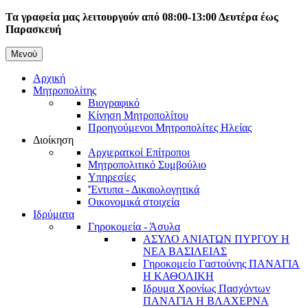
Παράκαμψη
Τα γραφεία μας λειτουργούν από 08:00-13:00 Δευτέρα έως
προς
Παρασκευή
το
κυρίως
Μενού
Κεντρική
περιεχόμενο
Αρχική
πλοήγηση
Μητροπολίτης
Βιογραφικό
Κίνηση Μητροπολίτου
Προηγούμενοι Μητροπολίτες Ηλείας
Διοίκηση
Αρχιερατκοί Επίτροποι
Μητροπολιτικό Συμβούλιο
Υπηρεσίες
'Έντυπα - Δικαιολογητικά
Οικονομικά στοιχεία
Ιδρύματα
Γηροκομεία - Άσυλα
ΑΣΥΛΟ ΑΝΙΑΤΩΝ ΠΥΡΓΟΥ Η
ΝΕΑ ΒΑΣΙΛΕΙΑΣ
Γηροκομείο Γαστούνης ΠΑΝΑΓΙΑ
Η ΚΑΘΟΛΙΚΗ
Ιδρυμα Χρονίως Πασχόντων
ΠΑΝΑΓΙΑ Η ΒΛΑΧΕΡΝΑ