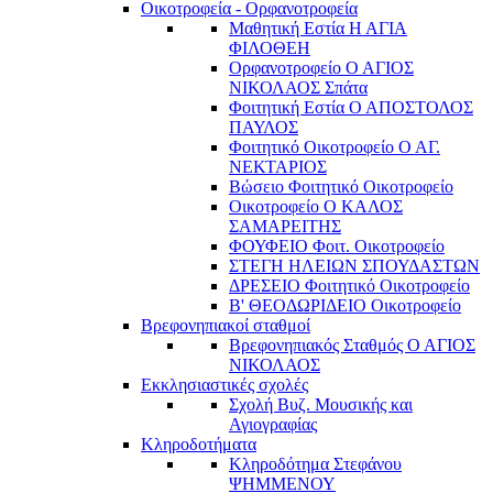
Οικοτροφεία - Ορφανοτροφεία
Μαθητική Εστία Η ΑΓΙΑ
ΦΙΛΟΘΕΗ
Ορφανοτροφείο Ο ΑΓΙΟΣ
ΝΙΚΟΛΑΟΣ Σπάτα
Φοιτητική Εστία Ο ΑΠΟΣΤΟΛΟΣ
ΠΑΥΛΟΣ
Φοιτητικό Οικοτροφείο Ο ΑΓ.
ΝΕΚΤΑΡΙΟΣ
Βώσειο Φοιτητικό Οικοτροφείο
Οικοτροφείο Ο ΚΑΛΟΣ
ΣΑΜΑΡΕΙΤΗΣ
ΦΟΥΦΕΙΟ Φοιτ. Οικοτροφείο
ΣΤΕΓΗ ΗΛΕΙΩΝ ΣΠΟΥΔΑΣΤΩΝ
ΔΡΕΣΕΙΟ Φοιτητικό Οικοτροφείο
Β' ΘΕΟΔΩΡΙΔΕΙΟ Οικοτροφείο
Βρεφονηπιακοί σταθμοί
Βρεφονηπιακός Σταθμός Ο ΑΓΙΟΣ
ΝΙΚΟΛΑΟΣ
Εκκλησιαστικές σχολές
Σχολή Βυζ. Μουσικής και
Αγιογραφίας
Κληροδοτήματα
Κληροδότημα Στεφάνου
ΨΗΜΜΕΝΟΥ