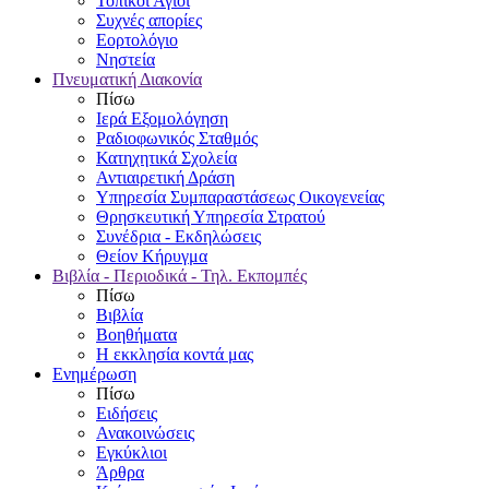
Τοπικοί Άγιοι
Συχνές απορίες
Εορτολόγιο
Νηστεία
Πνευματική Διακονία
Πίσω
Ιερά Εξομολόγηση
Ραδιοφωνικός Σταθμός
Κατηχητικά Σχολεία
Αντιαιρετική Δράση
Υπηρεσία Συμπαραστάσεως Οικογενείας
Θρησκευτική Υπηρεσία Στρατού
Συνέδρια - Εκδηλώσεις
Θείον Κήρυγμα
Βιβλία - Περιοδικά - Τηλ. Εκπομπές
Πίσω
Βιβλία
Βοηθήματα
Η εκκλησία κοντά μας
Ενημέρωση
Πίσω
Ειδήσεις
Ανακοινώσεις
Εγκύκλιοι
Άρθρα