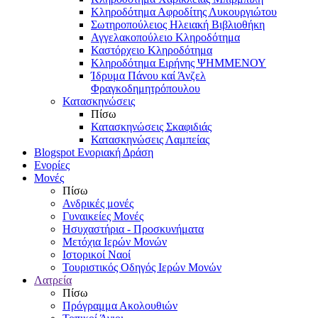
Κληροδότημα Αφροδίτης Λυκουργιώτου
Σωτηροπούλειος Ηλειακή Βιβλιοθήκη
Αγγελακοπούλειο Κληροδότημα
Καστόρχειο Κληροδότημα
Κληροδότημα Ειρήνης ΨΗΜΜΕΝΟΥ
Ίδρυμα Πάνου καί Άνζελ
Φραγκοδημητρόπουλου
Κατασκηνώσεις
Πίσω
Κατασκηνώσεις Σκαφιδιάς
Κατασκηνώσεις Λαμπείας
Blogspot Ενοριακή Δράση
Ενορίες
Μονές
Πίσω
Ανδρικές μονές
Γυναικείες Μονές
Ησυχαστήρια - Προσκυνήματα
Μετόχια Ιερών Μονών
Ιστορικοί Ναοί
Τουριστικός Οδηγός Ιερών Μονών
Λατρεία
Πίσω
Πρόγραμμα Ακολουθιών