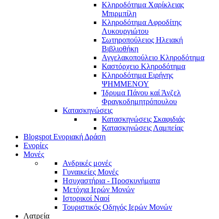
Κληροδότημα Χαρίκλειας
Μπιρμπίλη
Κληροδότημα Αφροδίτης
Λυκουργιώτου
Σωτηροπούλειος Ηλειακή
Βιβλιοθήκη
Αγγελακοπούλειο Κληροδότημα
Καστόρχειο Κληροδότημα
Κληροδότημα Ειρήνης
ΨΗΜΜΕΝΟΥ
Ίδρυμα Πάνου καί Άνζελ
Φραγκοδημητρόπουλου
Κατασκηνώσεις
Κατασκηνώσεις Σκαφιδιάς
Κατασκηνώσεις Λαμπείας
Blogspot Ενοριακή Δράση
Ενορίες
Μονές
Ανδρικές μονές
Γυναικείες Μονές
Ησυχαστήρια - Προσκυνήματα
Μετόχια Ιερών Μονών
Ιστορικοί Ναοί
Τουριστικός Οδηγός Ιερών Μονών
Λατρεία