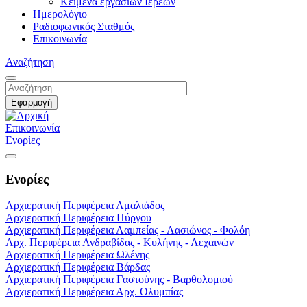
Κείμενα εργασιών Ιερέων
Ημερολόγιο
Ραδιοφωνικός Σταθμός
Επικοινωνία
Αναζήτηση
Επικοινωνία
Ενορίες
Ενορίες
Αρχιερατική Περιφέρεια Αμαλιάδος
Αρχιερατική Περιφέρεια Πύργου
Αρχιερατική Περιφέρεια Λαμπείας - Λασιώνος - Φολόη
Αρχ. Περιφέρεια Ανδραβίδας - Κυλήνης - Λεχαινών
Αρχιερατική Περιφέρεια Ωλένης
Αρχιερατική Περιφέρεια Βάρδας
Αρχιερατική Περιφέρεια Γαστούνης - Βαρθολομιού
Αρχιερατική Περιφέρεια Αρχ. Ολυμπίας