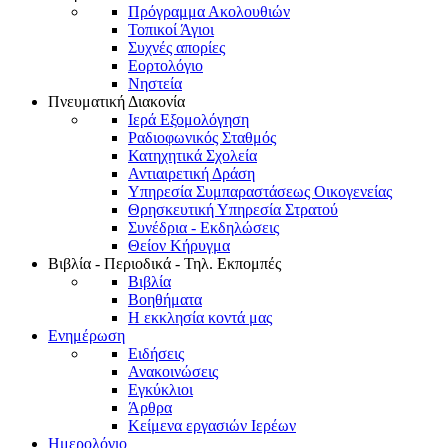
Πρόγραμμα Ακολουθιών
Τοπικοί Άγιοι
Συχνές απορίες
Εορτολόγιο
Νηστεία
Πνευματική Διακονία
Ιερά Εξομολόγηση
Ραδιοφωνικός Σταθμός
Κατηχητικά Σχολεία
Αντιαιρετική Δράση
Υπηρεσία Συμπαραστάσεως Οικογενείας
Θρησκευτική Υπηρεσία Στρατού
Συνέδρια - Εκδηλώσεις
Θείον Κήρυγμα
Βιβλία - Περιοδικά - Τηλ. Εκπομπές
Βιβλία
Βοηθήματα
Η εκκλησία κοντά μας
Ενημέρωση
Ειδήσεις
Ανακοινώσεις
Εγκύκλιοι
Άρθρα
Κείμενα εργασιών Ιερέων
Ημερολόγιο