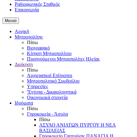
Ραδιοφωνικός Σταθμός
Επικοινωνία
Μενού
Αρχική
Μητροπολίτης
Πίσω
Βιογραφικό
Κίνηση Μητροπολίτου
Προηγούμενοι Μητροπολίτες Ηλείας
Διοίκηση
Πίσω
Αρχιερατκοί Επίτροποι
Μητροπολιτικό Συμβούλιο
Υπηρεσίες
'Έντυπα - Δικαιολογητικά
Οικονομικά στοιχεία
Ιδρύματα
Πίσω
Γηροκομεία - Άσυλα
Πίσω
ΑΣΥΛΟ ΑΝΙΑΤΩΝ ΠΥΡΓΟΥ Η ΝΕΑ
ΒΑΣΙΛΕΙΑΣ
Γηροκομείο Γαστούνης ΠΑΝΑΓΙΑ Η