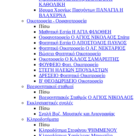
ΚΑΘΟΛΙΚΗ
Ιδρυμα Χρονίως Πασχόντων ΠΑΝΑΓΙΑ Η
ΒΛΑΧΕΡΝΑ
Οικοτροφεία - Ορφανοτροφεία
Πίσω
Μαθητική Εστία Η ΑΓΙΑ ΦΙΛΟΘΕΗ
Ορφανοτροφείο Ο ΑΓΙΟΣ ΝΙΚΟΛΑΟΣ Σπάτα
Φοιτητική Εστία Ο ΑΠΟΣΤΟΛΟΣ ΠΑΥΛΟΣ
Φοιτητικό Οικοτροφείο Ο ΑΓ. ΝΕΚΤΑΡΙΟΣ
Βώσειο Φοιτητικό Οικοτροφείο
Οικοτροφείο Ο ΚΑΛΟΣ ΣΑΜΑΡΕΙΤΗΣ
ΦΟΥΦΕΙΟ Φοιτ. Οικοτροφείο
ΣΤΕΓΗ ΗΛΕΙΩΝ ΣΠΟΥΔΑΣΤΩΝ
ΔΡΕΣΕΙΟ Φοιτητικό Οικοτροφείο
Β' ΘΕΟΔΩΡΙΔΕΙΟ Οικοτροφείο
Βρεφονηπιακοί σταθμοί
Πίσω
Βρεφονηπιακός Σταθμός Ο ΑΓΙΟΣ ΝΙΚΟΛΑΟΣ
Εκκλησιαστικές σχολές
Πίσω
Σχολή Βυζ. Μουσικής και Αγιογραφίας
Κληροδοτήματα
Πίσω
Κληροδότημα Στεφάνου ΨΗΜΜΕΝΟΥ
Κληροδότημα Χαρίκλειας Μπιρμπίλη