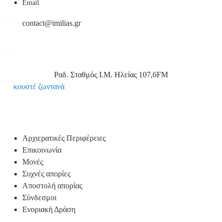
Email
contact@imilias.gr
Ραδ. Σταθμός Ι.Μ. Ηλείας 107,6FM
Aκουστέ ζωντανά
Υποσέλιδο
Αρχιερατικές Περιφέρειες
Επικοινωνία
Μονές
Συχνές απορίες
Αποστολή απορίας
Σύνδεσμοι
Ενοριακή Δράση