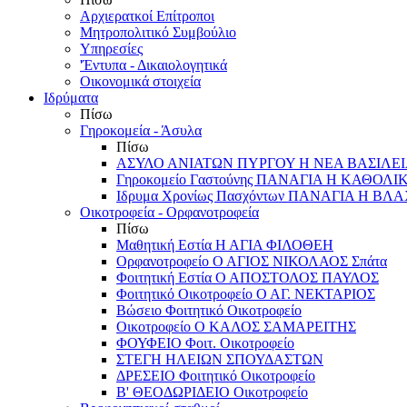
Αρχιερατκοί Επίτροποι
Μητροπολιτικό Συμβούλιο
Υπηρεσίες
'Έντυπα - Δικαιολογητικά
Οικονομικά στοιχεία
Ιδρύματα
Πίσω
Γηροκομεία - Άσυλα
Πίσω
ΑΣΥΛΟ ΑΝΙΑΤΩΝ ΠΥΡΓΟΥ Η ΝΕΑ ΒΑΣΙΛΕ
Γηροκομείο Γαστούνης ΠΑΝΑΓΙΑ Η ΚΑΘΟΛΙ
Ιδρυμα Χρονίως Πασχόντων ΠΑΝΑΓΙΑ Η Β
Οικοτροφεία - Ορφανοτροφεία
Πίσω
Μαθητική Εστία Η ΑΓΙΑ ΦΙΛΟΘΕΗ
Ορφανοτροφείο Ο ΑΓΙΟΣ ΝΙΚΟΛΑΟΣ Σπάτα
Φοιτητική Εστία Ο ΑΠΟΣΤΟΛΟΣ ΠΑΥΛΟΣ
Φοιτητικό Οικοτροφείο Ο ΑΓ. ΝΕΚΤΑΡΙΟΣ
Βώσειο Φοιτητικό Οικοτροφείο
Οικοτροφείο Ο ΚΑΛΟΣ ΣΑΜΑΡΕΙΤΗΣ
ΦΟΥΦΕΙΟ Φοιτ. Οικοτροφείο
ΣΤΕΓΗ ΗΛΕΙΩΝ ΣΠΟΥΔΑΣΤΩΝ
ΔΡΕΣΕΙΟ Φοιτητικό Οικοτροφείο
Β' ΘΕΟΔΩΡΙΔΕΙΟ Οικοτροφείο