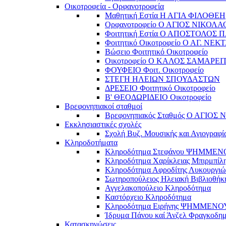
Οικοτροφεία - Ορφανοτροφεία
Μαθητική Εστία Η ΑΓΙΑ ΦΙΛΟΘΕΗ
Ορφανοτροφείο Ο ΑΓΙΟΣ ΝΙΚΟΛΑ
Φοιτητική Εστία Ο ΑΠΟΣΤΟΛΟΣ 
Φοιτητικό Οικοτροφείο Ο ΑΓ. ΝΕΚ
Βώσειο Φοιτητικό Οικοτροφείο
Οικοτροφείο Ο ΚΑΛΟΣ ΣΑΜΑΡΕΙ
ΦΟΥΦΕΙΟ Φοιτ. Οικοτροφείο
ΣΤΕΓΗ ΗΛΕΙΩΝ ΣΠΟΥΔΑΣΤΩΝ
ΔΡΕΣΕΙΟ Φοιτητικό Οικοτροφείο
Β' ΘΕΟΔΩΡΙΔΕΙΟ Οικοτροφείο
Βρεφονηπιακοί σταθμοί
Βρεφονηπιακός Σταθμός Ο ΑΓΙΟΣ
Εκκλησιαστικές σχολές
Σχολή Βυζ. Μουσικής και Αγιογραφί
Κληροδοτήματα
Κληροδότημα Στεφάνου ΨΗΜΜΕ
Κληροδότημα Χαρίκλειας Μπιρμπίλ
Κληροδότημα Αφροδίτης Λυκουργιώ
Σωτηροπούλειος Ηλειακή Βιβλιοθήκ
Αγγελακοπούλειο Κληροδότημα
Καστόρχειο Κληροδότημα
Κληροδότημα Ειρήνης ΨΗΜΜΕΝΟ
Ίδρυμα Πάνου καί Άνζελ Φραγκοδη
Κατασκηνώσεις