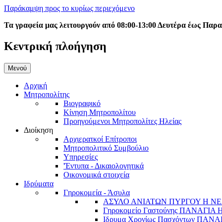
Παράκαμψη προς το κυρίως περιεχόμενο
Τα γραφεία μας λειτουργούν από 08:00-13:00 Δευτέρα έως Παρ
Κεντρική πλοήγηση
Μενού
Αρχική
Μητροπολίτης
Βιογραφικό
Κίνηση Μητροπολίτου
Προηγούμενοι Μητροπολίτες Ηλείας
Διοίκηση
Αρχιερατκοί Επίτροποι
Μητροπολιτικό Συμβούλιο
Υπηρεσίες
'Έντυπα - Δικαιολογητικά
Οικονομικά στοιχεία
Ιδρύματα
Γηροκομεία - Άσυλα
ΑΣΥΛΟ ΑΝΙΑΤΩΝ ΠΥΡΓΟΥ Η ΝΕ
Γηροκομείο Γαστούνης ΠΑΝΑΓΙΑ
Ιδρυμα Χρονίως Πασχόντων ΠΑ