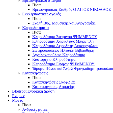
Βρεφονηπιακοί σταθμοί
Πίσω
Βρεφονηπιακός Σταθμός Ο ΑΓΙΟΣ ΝΙΚΟΛΑΟΣ
Εκκλησιαστικές σχολές
Πίσω
Σχολή Βυζ. Μουσικής και Αγιογραφίας
Κληροδοτήματα
Πίσω
Κληροδότημα Στεφάνου ΨΗΜΜΕΝΟΥ
Κληροδότημα Χαρίκλειας Μπιρμπίλη
Κληροδότημα Αφροδίτης Λυκουργιώτου
Σωτηροπούλειος Ηλειακή Βιβλιοθήκη
Αγγελακοπούλειο Κληροδότημα
Καστόρχειο Κληροδότημα
Κληροδότημα Ειρήνης ΨΗΜΜΕΝΟΥ
Ίδρυμα Πάνου καί Άνζελ Φραγκοδημητρόπουλου
Κατασκηνώσεις
Πίσω
Κατασκηνώσεις Σκαφιδιάς
Κατασκηνώσεις Λαμπείας
Blogspot Ενοριακή Δράση
Ενορίες
Μονές
Πίσω
Ανδρικές μονές