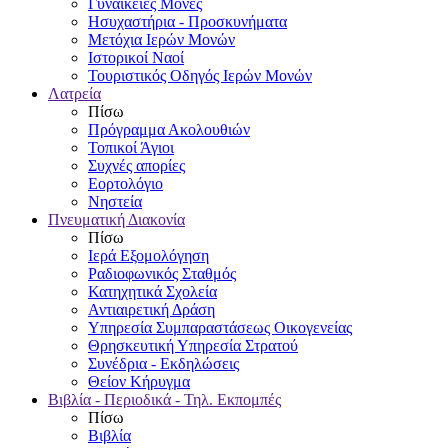
Γυναικείες Μονές
Ησυχαστήρια - Προσκυνήματα
Μετόχια Ιερών Μονών
Ιστορικοί Ναοί
Τουριστικός Οδηγός Ιερών Μονών
Λατρεία
Πίσω
Πρόγραμμα Ακολουθιών
Τοπικοί Άγιοι
Συχνές απορίες
Εορτολόγιο
Νηστεία
Πνευματική Διακονία
Πίσω
Ιερά Εξομολόγηση
Ραδιοφωνικός Σταθμός
Κατηχητικά Σχολεία
Αντιαιρετική Δράση
Υπηρεσία Συμπαραστάσεως Οικογενείας
Θρησκευτική Υπηρεσία Στρατού
Συνέδρια - Εκδηλώσεις
Θείον Κήρυγμα
Βιβλία - Περιοδικά - Τηλ. Εκπομπές
Πίσω
Βιβλία