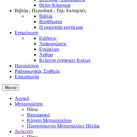
Θείον Κήρυγμα
Βιβλία - Περιοδικά - Τηλ. Εκπομπές
Βιβλία
Βοηθήματα
Η εκκλησία κοντά μας
Ενημέρωση
Ειδήσεις
Ανακοινώσεις
Εγκύκλιοι
Άρθρα
Κείμενα εργασιών Ιερέων
Ημερολόγιο
Ραδιοφωνικός Σταθμός
Επικοινωνία
Μενού
Αρχική
Μητροπολίτης
Πίσω
Βιογραφικό
Κίνηση Μητροπολίτου
Προηγούμενοι Μητροπολίτες Ηλείας
Διοίκηση
Πίσω