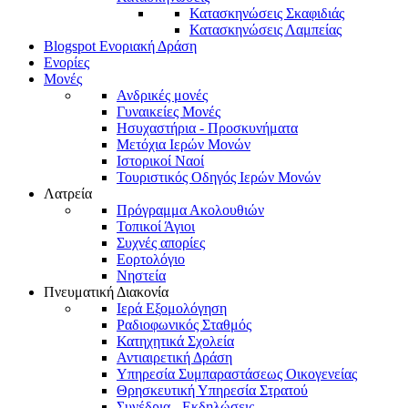
Κατασκηνώσεις Σκαφιδιάς
Κατασκηνώσεις Λαμπείας
Blogspot Ενοριακή Δράση
Ενορίες
Μονές
Ανδρικές μονές
Γυναικείες Μονές
Ησυχαστήρια - Προσκυνήματα
Μετόχια Ιερών Μονών
Ιστορικοί Ναοί
Τουριστικός Οδηγός Ιερών Μονών
Λατρεία
Πρόγραμμα Ακολουθιών
Τοπικοί Άγιοι
Συχνές απορίες
Εορτολόγιο
Νηστεία
Πνευματική Διακονία
Ιερά Εξομολόγηση
Ραδιοφωνικός Σταθμός
Κατηχητικά Σχολεία
Αντιαιρετική Δράση
Υπηρεσία Συμπαραστάσεως Οικογενείας
Θρησκευτική Υπηρεσία Στρατού
Συνέδρια - Εκδηλώσεις