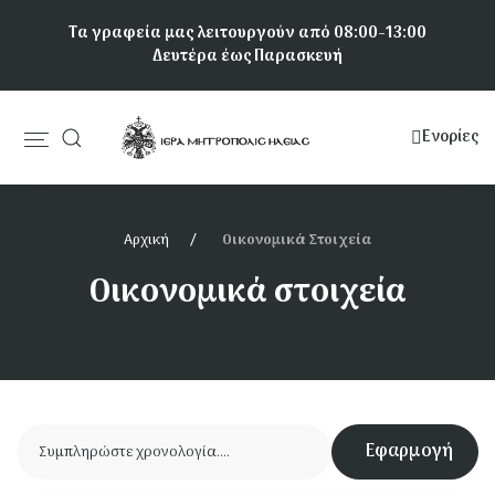
Παράκαμψη
Τα γραφεία μας λειτουργούν από 08:00-13:00
προς
Δευτέρα έως Παρασκευή
το
κυρίως
περιεχόμενο
Ενορίες
Κεντρική
πλοήγηση
Αρχική
Οικονομικά Στοιχεία
Οικονομικά στοιχεία