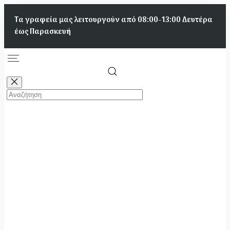
Παράκαμψη
Τα γραφεία μας λειτουργούν από 08:00-13:00 Δευτέρα
προς
έως Παρασκευή
το
κυρίως
περιεχόμενο
Κεντρική
πλοήγηση