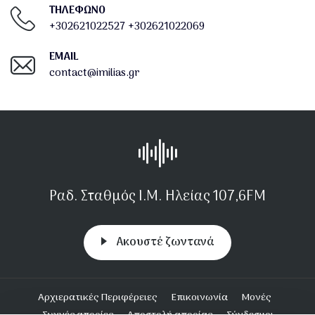
ΤΗΛΕΦΩΝΟ
+302621022527
+302621022069
EMAIL
contact@imilias.gr
Ραδ. Σταθμός Ι.Μ. Ηλείας 107,6FM
Aκουστέ ζωντανά
Υποσέλιδο
Αρχιερατικές Περιφέρειες
Επικοινωνία
Μονές