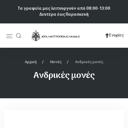
Παράκαμψη
Τα γραφεία μας λειτουργούν από 08:00-13:00
προς
Δευτέρα έως Παρασκευή
το
κυρίως
περιεχόμενο
Ενορίες
Κεντρική
πλοήγηση
Αρχική
Μονές
Ανδρικές μονές
Ανδρικές μονές