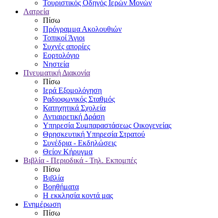
Τουριστικός Οδηγός Ιερών Μονών
Λατρεία
Πίσω
Πρόγραμμα Ακολουθιών
Τοπικοί Άγιοι
Συχνές απορίες
Εορτολόγιο
Νηστεία
Πνευματική Διακονία
Πίσω
Ιερά Εξομολόγηση
Ραδιοφωνικός Σταθμός
Κατηχητικά Σχολεία
Αντιαιρετική Δράση
Υπηρεσία Συμπαραστάσεως Οικογενείας
Θρησκευτική Υπηρεσία Στρατού
Συνέδρια - Εκδηλώσεις
Θείον Κήρυγμα
Βιβλία - Περιοδικά - Τηλ. Εκπομπές
Πίσω
Βιβλία
Βοηθήματα
Η εκκλησία κοντά μας
Ενημέρωση
Πίσω