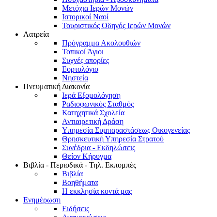
Μετόχια Ιερών Μονών
Ιστορικοί Ναοί
Τουριστικός Οδηγός Ιερών Μονών
Λατρεία
Πρόγραμμα Ακολουθιών
Τοπικοί Άγιοι
Συχνές απορίες
Εορτολόγιο
Νηστεία
Πνευματική Διακονία
Ιερά Εξομολόγηση
Ραδιοφωνικός Σταθμός
Κατηχητικά Σχολεία
Αντιαιρετική Δράση
Υπηρεσία Συμπαραστάσεως Οικογενείας
Θρησκευτική Υπηρεσία Στρατού
Συνέδρια - Εκδηλώσεις
Θείον Κήρυγμα
Βιβλία - Περιοδικά - Τηλ. Εκπομπές
Βιβλία
Βοηθήματα
Η εκκλησία κοντά μας
Ενημέρωση
Ειδήσεις