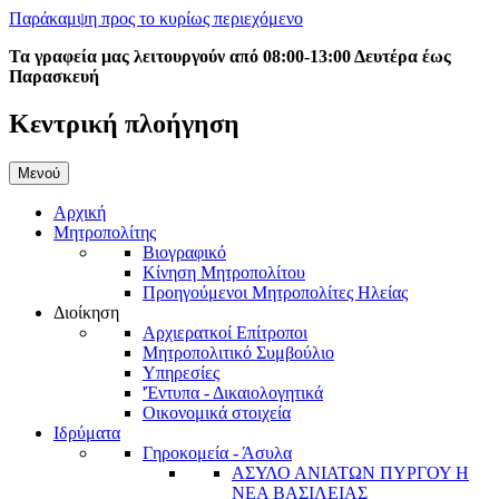
Παράκαμψη προς το κυρίως περιεχόμενο
Τα γραφεία μας λειτουργούν από 08:00-13:00 Δευτέρα έως
Παρασκευή
Κεντρική πλοήγηση
Μενού
Αρχική
Μητροπολίτης
Βιογραφικό
Κίνηση Μητροπολίτου
Προηγούμενοι Μητροπολίτες Ηλείας
Διοίκηση
Αρχιερατκοί Επίτροποι
Μητροπολιτικό Συμβούλιο
Υπηρεσίες
'Έντυπα - Δικαιολογητικά
Οικονομικά στοιχεία
Ιδρύματα
Γηροκομεία - Άσυλα
ΑΣΥΛΟ ΑΝΙΑΤΩΝ ΠΥΡΓΟΥ Η
ΝΕΑ ΒΑΣΙΛΕΙΑΣ