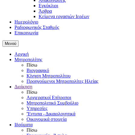
Ανακοινώσεις
Εγκύκλιοι
Άρθρα
Κείμενα εργασιών Ιερέων
Ημερολόγιο
Ραδιοφωνικός Σταθμός
Επικοινωνία
Μενού
Αρχική
Μητροπολίτης
Πίσω
Βιογραφικό
Κίνηση Μητροπολίτου
Προηγούμενοι Μητροπολίτες Ηλείας
Διοίκηση
Πίσω
Αρχιερατκοί Επίτροποι
Μητροπολιτικό Συμβούλιο
Υπηρεσίες
'Έντυπα - Δικαιολογητικά
Οικονομικά στοιχεία
Ιδρύματα
Πίσω