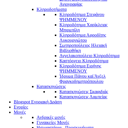
Αγιογραφίας
Κληροδοτήματα
Κληροδότημα Στεφάνου
ΨΗΜΜΕΝΟΥ
Κληροδότημα Χαρίκλειας
Μπιρμπίλη
Κληροδότημα Αφροδίτης
Λυκουργιώτου
Σωτηροπούλειος Ηλειακή
Βιβλιοθήκη
Αγγελακοπούλειο Κληροδότημα
Καστόρχειο Κληροδότημα
Κληροδότημα Ειρήνης
ΨΗΜΜΕΝΟΥ
Ίδρυμα Πάνου καί Άνζελ
Φραγκοδημητρόπουλου
Κατασκηνώσεις
Κατασκηνώσεις Σκαφιδιάς
Κατασκηνώσεις Λαμπείας
Blogspot Ενοριακή Δράση
Ενορίες
Μονές
Ανδρικές μονές
Γυναικείες Μονές
Ησυχαστήρια - Προσκυνήματα