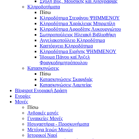
Σχολή Βυζ. Μουσικής και Αγιογραφίας
Κληροδοτήματα
Πίσω
Κληροδότημα Στεφάνου ΨΗΜΜΕΝΟΥ
Κληροδότημα Χαρίκλειας Μπιρμπίλη
Κληροδότημα Αφροδίτης Λυκουργιώτου
Σωτηροπούλειος Ηλειακή Βιβλιοθήκη
Αγγελακοπούλειο Κληροδότημα
Καστόρχειο Κληροδότημα
Κληροδότημα Ειρήνης ΨΗΜΜΕΝΟΥ
Ίδρυμα Πάνου καί Άνζελ
Φραγκοδημητρόπουλου
Κατασκηνώσεις
Πίσω
Κατασκηνώσεις Σκαφιδιάς
Κατασκηνώσεις Λαμπείας
Blogspot Ενοριακή Δράση
Ενορίες
Μονές
Πίσω
Ανδρικές μονές
Γυναικείες Μονές
Ησυχαστήρια - Προσκυνήματα
Μετόχια Ιερών Μονών
Ιστορικοί Ναοί