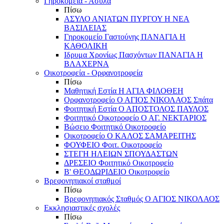
Γηροκομεία - Άσυλα
Πίσω
ΑΣΥΛΟ ΑΝΙΑΤΩΝ ΠΥΡΓΟΥ Η ΝΕΑ
ΒΑΣΙΛΕΙΑΣ
Γηροκομείο Γαστούνης ΠΑΝΑΓΙΑ Η
ΚΑΘΟΛΙΚΗ
Ιδρυμα Χρονίως Πασχόντων ΠΑΝΑΓΙΑ Η
ΒΛΑΧΕΡΝΑ
Οικοτροφεία - Ορφανοτροφεία
Πίσω
Μαθητική Εστία Η ΑΓΙΑ ΦΙΛΟΘΕΗ
Ορφανοτροφείο Ο ΑΓΙΟΣ ΝΙΚΟΛΑΟΣ Σπάτα
Φοιτητική Εστία Ο ΑΠΟΣΤΟΛΟΣ ΠΑΥΛΟΣ
Φοιτητικό Οικοτροφείο Ο ΑΓ. ΝΕΚΤΑΡΙΟΣ
Βώσειο Φοιτητικό Οικοτροφείο
Οικοτροφείο Ο ΚΑΛΟΣ ΣΑΜΑΡΕΙΤΗΣ
ΦΟΥΦΕΙΟ Φοιτ. Οικοτροφείο
ΣΤΕΓΗ ΗΛΕΙΩΝ ΣΠΟΥΔΑΣΤΩΝ
ΔΡΕΣΕΙΟ Φοιτητικό Οικοτροφείο
Β' ΘΕΟΔΩΡΙΔΕΙΟ Οικοτροφείο
Βρεφονηπιακοί σταθμοί
Πίσω
Βρεφονηπιακός Σταθμός Ο ΑΓΙΟΣ ΝΙΚΟΛΑΟΣ
Εκκλησιαστικές σχολές
Πίσω