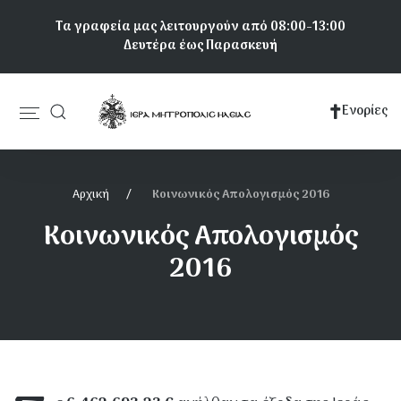
Παράκαμψη
Τα γραφεία μας λειτουργούν από 08:00-13:00
προς
Δευτέρα έως Παρασκευή
το
κυρίως
περιεχόμενο
Ενορίες
Κεντρική
πλοήγηση
Αρχική
Κοινωνικός Απολογισμός 2016
Κοινωνικός Απολογισμός
2016