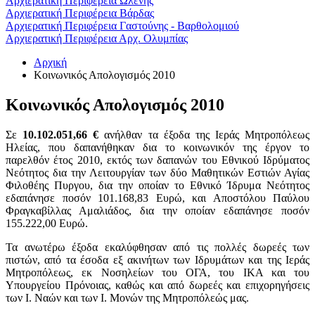
Αρχιερατική Περιφέρεια Ωλένης
Αρχιερατική Περιφέρεια Βάρδας
Αρχιερατική Περιφέρεια Γαστούνης - Βαρθολομιού
Αρχιερατική Περιφέρεια Αρχ. Ολυμπίας
Αρχική
Κοινωνικός Απολογισμός 2010
Κοινωνικός Απολογισμός 2010
Σε
10.102.051,66
€
ανήλθαν τα έξοδα της Ιεράς Μητροπόλεως
Ηλείας, που δαπανήθηκαν δια το κοινωνικόν της έργον το
παρελθόν έτος 2010, εκτός των δαπανών του Εθνικού Ιδρύματος
Νεότητος δια την Λειτουργίαν των δύο Μαθητικών Εστιών Αγίας
Φιλοθέης Πυργου, δια την οποίαν το Εθνικό Ίδρυμα Νεότητος
εδαπάνησε ποσόν 101.168,83 Ευρώ, και Αποστόλου Παύλου
Φραγκαβίλλας Αμαλιάδος, δια την οποίαν εδαπάνησε ποσόν
155.222,00 Ευρώ.
Τα ανωτέρω έξοδα εκαλύφθησαν από τις πολλές δωρεές των
πιστών, από τα έσοδα εξ ακινήτων των Ιδρυμάτων και της Ιεράς
Μητροπόλεως, εκ Νοσηλείων του ΟΓΑ, του ΙΚΑ και του
Υπουργείου Πρόνοιας, καθώς και από δωρεές και επιχορηγήσεις
των Ι. Ναών και των Ι. Μονών της Μητροπόλεώς μας.