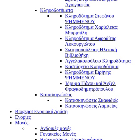
Αγιογραφίας
Κληροδοτήματα
Κληροδότημα Στεφάνου
ΨΗΜΜΕΝΟΥ
Κληροδότημα Χαρίκλειας
Μπιρμπίλη
Κληροδότημα Αφροδίτης
Λυκουργιώτου
Σωτηροπούλειος Ηλειακή
Βιβλιοθήκη
Αγγελακοπούλειο Κληροδότημα
Καστόρχειο Κληροδότημα
Κληροδότημα Ειρήνης
ΨΗΜΜΕΝΟΥ
Ίδρυμα Πάνου καί Άνζελ
Φραγκοδημητρόπουλου
Κατασκηνώσεις
Κατασκηνώσεις Σκαφιδιάς
Κατασκηνώσεις Λαμπείας
Blogspot Ενοριακή Δράση
Ενορίες
Μονές
Ανδρικές μονές
Γυναικείες Μονές
Ησυχαστήρια - Προσκυνήματα