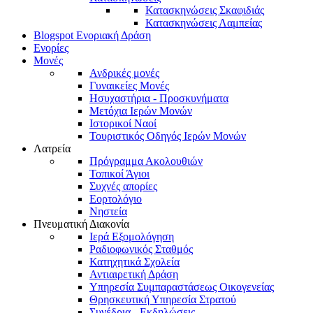
Κατασκηνώσεις Σκαφιδιάς
Κατασκηνώσεις Λαμπείας
Blogspot Ενοριακή Δράση
Ενορίες
Μονές
Ανδρικές μονές
Γυναικείες Μονές
Ησυχαστήρια - Προσκυνήματα
Μετόχια Ιερών Μονών
Ιστορικοί Ναοί
Τουριστικός Οδηγός Ιερών Μονών
Λατρεία
Πρόγραμμα Ακολουθιών
Τοπικοί Άγιοι
Συχνές απορίες
Εορτολόγιο
Νηστεία
Πνευματική Διακονία
Ιερά Εξομολόγηση
Ραδιοφωνικός Σταθμός
Κατηχητικά Σχολεία
Αντιαιρετική Δράση
Υπηρεσία Συμπαραστάσεως Οικογενείας
Θρησκευτική Υπηρεσία Στρατού
Συνέδρια - Εκδηλώσεις