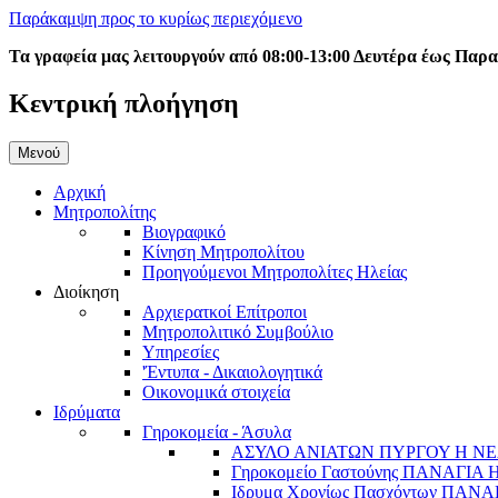
Παράκαμψη προς το κυρίως περιεχόμενο
Τα γραφεία μας λειτουργούν από 08:00-13:00 Δευτέρα έως Παρ
Κεντρική πλοήγηση
Μενού
Αρχική
Μητροπολίτης
Βιογραφικό
Κίνηση Μητροπολίτου
Προηγούμενοι Μητροπολίτες Ηλείας
Διοίκηση
Αρχιερατκοί Επίτροποι
Μητροπολιτικό Συμβούλιο
Υπηρεσίες
'Έντυπα - Δικαιολογητικά
Οικονομικά στοιχεία
Ιδρύματα
Γηροκομεία - Άσυλα
ΑΣΥΛΟ ΑΝΙΑΤΩΝ ΠΥΡΓΟΥ Η ΝΕ
Γηροκομείο Γαστούνης ΠΑΝΑΓΙΑ
Ιδρυμα Χρονίως Πασχόντων ΠΑ