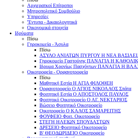
Αρχιερατκοί Επίτροποι
Μητροπολιτικό Συμβούλιο
Υπηρεσίες
'Έντυπα - Δικαιολογητικά
Οικονομικά στοιχεία
Ιδρύματα
Πίσω
Γηροκομεία - Άσυλα
Πίσω
ΑΣΥΛΟ ΑΝΙΑΤΩΝ ΠΥΡΓΟΥ Η ΝΕΑ ΒΑΣΙΛΕ
Γηροκομείο Γαστούνης ΠΑΝΑΓΙΑ Η ΚΑΘΟΛΙ
Ιδρυμα Χρονίως Πασχόντων ΠΑΝΑΓΙΑ Η Β
Οικοτροφεία - Ορφανοτροφεία
Πίσω
Μαθητική Εστία Η ΑΓΙΑ ΦΙΛΟΘΕΗ
Ορφανοτροφείο Ο ΑΓΙΟΣ ΝΙΚΟΛΑΟΣ Σπάτα
Φοιτητική Εστία Ο ΑΠΟΣΤΟΛΟΣ ΠΑΥΛΟΣ
Φοιτητικό Οικοτροφείο Ο ΑΓ. ΝΕΚΤΑΡΙΟΣ
Βώσειο Φοιτητικό Οικοτροφείο
Οικοτροφείο Ο ΚΑΛΟΣ ΣΑΜΑΡΕΙΤΗΣ
ΦΟΥΦΕΙΟ Φοιτ. Οικοτροφείο
ΣΤΕΓΗ ΗΛΕΙΩΝ ΣΠΟΥΔΑΣΤΩΝ
ΔΡΕΣΕΙΟ Φοιτητικό Οικοτροφείο
Β' ΘΕΟΔΩΡΙΔΕΙΟ Οικοτροφείο