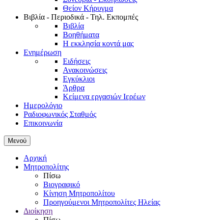
Θείον Κήρυγμα
Βιβλία - Περιοδικά - Τηλ. Εκπομπές
Βιβλία
Βοηθήματα
Η εκκλησία κοντά μας
Ενημέρωση
Ειδήσεις
Ανακοινώσεις
Εγκύκλιοι
Άρθρα
Κείμενα εργασιών Ιερέων
Ημερολόγιο
Ραδιοφωνικός Σταθμός
Επικοινωνία
Μενού
Αρχική
Μητροπολίτης
Πίσω
Βιογραφικό
Κίνηση Μητροπολίτου
Προηγούμενοι Μητροπολίτες Ηλείας
Διοίκηση
Πίσω