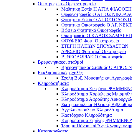
Οικοτροφεία - Ορφανοτροφεία
Μαθητική Εστία Η ΑΓΙΑ ΦΙΛΟΘΕΗ
Ορφανοτροφείο Ο ΑΓΙΟΣ ΝΙΚΟΛΑ
Φοιτητική Εστία Ο ΑΠΟΣΤΟΛΟΣ 
Φοιτητικό Οικοτροφείο Ο ΑΓ. ΝΕΚ
Βώσειο Φοιτητικό Οικοτροφείο
Οικοτροφείο Ο ΚΑΛΟΣ ΣΑΜΑΡΕΙ
ΦΟΥΦΕΙΟ Φοιτ. Οικοτροφείο
ΣΤΕΓΗ ΗΛΕΙΩΝ ΣΠΟΥΔΑΣΤΩΝ
ΔΡΕΣΕΙΟ Φοιτητικό Οικοτροφείο
Β' ΘΕΟΔΩΡΙΔΕΙΟ Οικοτροφείο
Βρεφονηπιακοί σταθμοί
Βρεφονηπιακός Σταθμός Ο ΑΓΙΟΣ
Εκκλησιαστικές σχολές
Σχολή Βυζ. Μουσικής και Αγιογραφί
Κληροδοτήματα
Κληροδότημα Στεφάνου ΨΗΜΜΕ
Κληροδότημα Χαρίκλειας Μπιρμπίλ
Κληροδότημα Αφροδίτης Λυκουργιώ
Σωτηροπούλειος Ηλειακή Βιβλιοθήκ
Αγγελακοπούλειο Κληροδότημα
Καστόρχειο Κληροδότημα
Κληροδότημα Ειρήνης ΨΗΜΜΕΝΟ
Ίδρυμα Πάνου καί Άνζελ Φραγκοδη
Κατασκηνώσεις