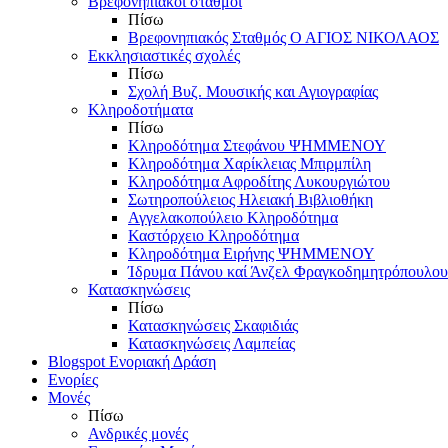
Βρεφονηπιακοί σταθμοί
Πίσω
Βρεφονηπιακός Σταθμός Ο ΑΓΙΟΣ ΝΙΚΟΛΑΟΣ
Εκκλησιαστικές σχολές
Πίσω
Σχολή Βυζ. Μουσικής και Αγιογραφίας
Κληροδοτήματα
Πίσω
Κληροδότημα Στεφάνου ΨΗΜΜΕΝΟΥ
Κληροδότημα Χαρίκλειας Μπιρμπίλη
Κληροδότημα Αφροδίτης Λυκουργιώτου
Σωτηροπούλειος Ηλειακή Βιβλιοθήκη
Αγγελακοπούλειο Κληροδότημα
Καστόρχειο Κληροδότημα
Κληροδότημα Ειρήνης ΨΗΜΜΕΝΟΥ
Ίδρυμα Πάνου καί Άνζελ Φραγκοδημητρόπουλου
Κατασκηνώσεις
Πίσω
Κατασκηνώσεις Σκαφιδιάς
Κατασκηνώσεις Λαμπείας
Blogspot Ενοριακή Δράση
Ενορίες
Μονές
Πίσω
Ανδρικές μονές