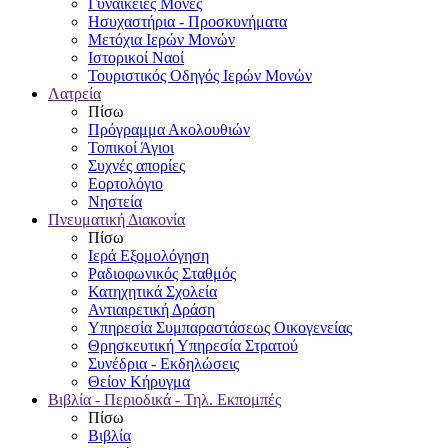
Γυναικείες Μονές
Ησυχαστήρια - Προσκυνήματα
Μετόχια Ιερών Μονών
Ιστορικοί Ναοί
Τουριστικός Οδηγός Ιερών Μονών
Λατρεία
Πίσω
Πρόγραμμα Ακολουθιών
Τοπικοί Άγιοι
Συχνές απορίες
Εορτολόγιο
Νηστεία
Πνευματική Διακονία
Πίσω
Ιερά Εξομολόγηση
Ραδιοφωνικός Σταθμός
Κατηχητικά Σχολεία
Αντιαιρετική Δράση
Υπηρεσία Συμπαραστάσεως Οικογενείας
Θρησκευτική Υπηρεσία Στρατού
Συνέδρια - Εκδηλώσεις
Θείον Κήρυγμα
Βιβλία - Περιοδικά - Τηλ. Εκπομπές
Πίσω
Βιβλία