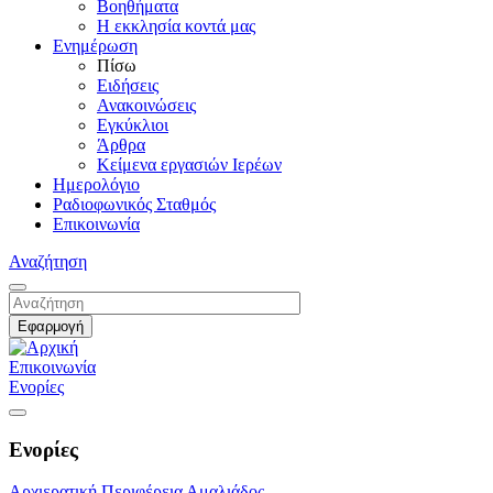
Βοηθήματα
Η εκκλησία κοντά μας
Ενημέρωση
Πίσω
Ειδήσεις
Ανακοινώσεις
Εγκύκλιοι
Άρθρα
Κείμενα εργασιών Ιερέων
Ημερολόγιο
Ραδιοφωνικός Σταθμός
Επικοινωνία
Αναζήτηση
Επικοινωνία
Ενορίες
Ενορίες
Αρχιερατική Περιφέρεια Αμαλιάδος