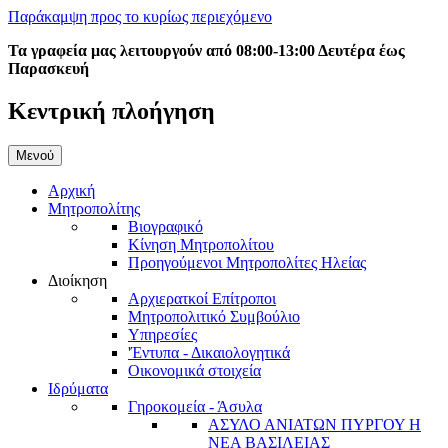
Παράκαμψη προς το κυρίως περιεχόμενο
Τα γραφεία μας λειτουργούν από 08:00-13:00 Δευτέρα έως
Παρασκευή
Κεντρική πλοήγηση
Μενού
Αρχική
Μητροπολίτης
Βιογραφικό
Κίνηση Μητροπολίτου
Προηγούμενοι Μητροπολίτες Ηλείας
Διοίκηση
Αρχιερατκοί Επίτροποι
Μητροπολιτικό Συμβούλιο
Υπηρεσίες
'Έντυπα - Δικαιολογητικά
Οικονομικά στοιχεία
Ιδρύματα
Γηροκομεία - Άσυλα
ΑΣΥΛΟ ΑΝΙΑΤΩΝ ΠΥΡΓΟΥ Η
ΝΕΑ ΒΑΣΙΛΕΙΑΣ