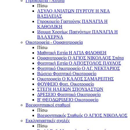
Γηροκομεία - Άσυλα
Πίσω
ΑΣΥΛΟ ΑΝΙΑΤΩΝ ΠΥΡΓΟΥ Η ΝΕΑ
ΒΑΣΙΛΕΙΑΣ
Γηροκομείο Γαστούνης ΠΑΝΑΓΙΑ Η
ΚΑΘΟΛΙΚΗ
Ιδρυμα Χρονίως Πασχόντων ΠΑΝΑΓΙΑ Η
ΒΛΑΧΕΡΝΑ
Οικοτροφεία - Ορφανοτροφεία
Πίσω
Μαθητική Εστία Η ΑΓΙΑ ΦΙΛΟΘΕΗ
Ορφανοτροφείο Ο ΑΓΙΟΣ ΝΙΚΟΛΑΟΣ Σπάτα
Φοιτητική Εστία Ο ΑΠΟΣΤΟΛΟΣ ΠΑΥΛΟΣ
Φοιτητικό Οικοτροφείο Ο ΑΓ. ΝΕΚΤΑΡΙΟΣ
Βώσειο Φοιτητικό Οικοτροφείο
Οικοτροφείο Ο ΚΑΛΟΣ ΣΑΜΑΡΕΙΤΗΣ
ΦΟΥΦΕΙΟ Φοιτ. Οικοτροφείο
ΣΤΕΓΗ ΗΛΕΙΩΝ ΣΠΟΥΔΑΣΤΩΝ
ΔΡΕΣΕΙΟ Φοιτητικό Οικοτροφείο
Β' ΘΕΟΔΩΡΙΔΕΙΟ Οικοτροφείο
Βρεφονηπιακοί σταθμοί
Πίσω
Βρεφονηπιακός Σταθμός Ο ΑΓΙΟΣ ΝΙΚΟΛΑΟΣ
Εκκλησιαστικές σχολές
Πίσω