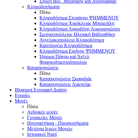
Σχολή Βυζ. Μουσικής και Αγιογραφίας
Κληροδοτήματα
Πίσω
Κληροδότημα Στεφάνου ΨΗΜΜΕΝΟΥ
Κληροδότημα Χαρίκλειας Μπιρμπίλη
Κληροδότημα Αφροδίτης Λυκουργιώτου
Σωτηροπούλειος Ηλειακή Βιβλιοθήκη
Αγγελακοπούλειο Κληροδότημα
Καστόρχειο Κληροδότημα
Κληροδότημα Ειρήνης ΨΗΜΜΕΝΟΥ
Ίδρυμα Πάνου καί Άνζελ
Φραγκοδημητρόπουλου
Κατασκηνώσεις
Πίσω
Κατασκηνώσεις Σκαφιδιάς
Κατασκηνώσεις Λαμπείας
Blogspot Ενοριακή Δράση
Ενορίες
Μονές
Πίσω
Ανδρικές μονές
Γυναικείες Μονές
Ησυχαστήρια - Προσκυνήματα
Μετόχια Ιερών Μονών
Ιστορικοί Ναοί