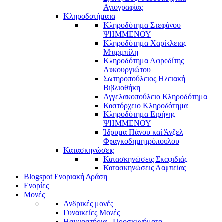
Αγιογραφίας
Κληροδοτήματα
Κληροδότημα Στεφάνου
ΨΗΜΜΕΝΟΥ
Κληροδότημα Χαρίκλειας
Μπιρμπίλη
Κληροδότημα Αφροδίτης
Λυκουργιώτου
Σωτηροπούλειος Ηλειακή
Βιβλιοθήκη
Αγγελακοπούλειο Κληροδότημα
Καστόρχειο Κληροδότημα
Κληροδότημα Ειρήνης
ΨΗΜΜΕΝΟΥ
Ίδρυμα Πάνου καί Άνζελ
Φραγκοδημητρόπουλου
Κατασκηνώσεις
Κατασκηνώσεις Σκαφιδιάς
Κατασκηνώσεις Λαμπείας
Blogspot Ενοριακή Δράση
Ενορίες
Μονές
Ανδρικές μονές
Γυναικείες Μονές
Ησυχαστήρια - Προσκυνήματα