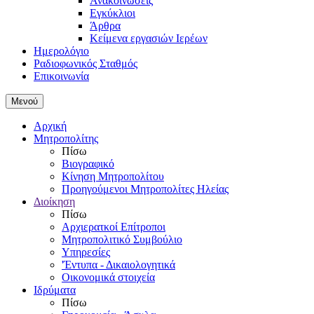
Ανακοινώσεις
Εγκύκλιοι
Άρθρα
Κείμενα εργασιών Ιερέων
Ημερολόγιο
Ραδιοφωνικός Σταθμός
Επικοινωνία
Μενού
Αρχική
Μητροπολίτης
Πίσω
Βιογραφικό
Κίνηση Μητροπολίτου
Προηγούμενοι Μητροπολίτες Ηλείας
Διοίκηση
Πίσω
Αρχιερατκοί Επίτροποι
Μητροπολιτικό Συμβούλιο
Υπηρεσίες
'Έντυπα - Δικαιολογητικά
Οικονομικά στοιχεία
Ιδρύματα
Πίσω