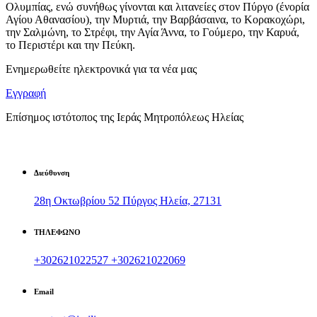
Ολυμπίας, ενώ συνήθως γίνονται και λιτανείες στον Πύργο (ένορία
Αγίου Αθανασίου), την Μυρτιά, την Βαρβάσαινα, το Κορακοχώρι,
την Σαλμώνη, το Στρέφι, την Αγία Άννα, το Γούμερο, την Καρυά,
το Περιστέρι και την Πεύκη.
Ενημερωθείτε ηλεκτρονικά για τα νέα μας
Εγγραφή
Επίσημος ιστότοπος της Ιεράς Μητροπόλεως Ηλείας
Διεύθυνση
28η Οκτωβρίου 52 Πύργος Ηλεία, 27131
ΤΗΛΕΦΩΝΟ
+302621022527
+302621022069
Email