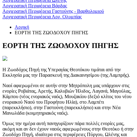
Αρχιερατική Περιφέρεια Ωλένης
Αρχιερατική Περιφέρεια Βάρδας
Αρχιερατική Περιφέρεια Γαστούνης - Βαρθολομιού
Αρχιερατική Περιφέρεια Αρχ. Ολυμπίας
Αρχική
ΕΟΡΤΗ ΤΗΣ ΖΩΟΔΟΧΟΥ ΠΗΓΗΣ
ΕΟΡΤΗ ΤΗΣ ΖΩΟΔΟΧΟΥ ΠΗΓΗΣ
Η Ζωοδόχος Πηγή της Υπεραγίας Θεοτόκου τιμάται από την
Εκκλησία μας την Παρασκευή της Διακαινησίμου (της Λαμπρής).
Ναοί αφιερωμένοι σε αυτήν στην Μητρόπολη μας υπάρχουν στις
ενορίες Ροβιάτας, Αρετής, Καλυβιών Ήλιδος, Λαγανά, Μαγούλας,
Κάμπου (νέος ενοριακός ναός), Μουζακίου (δεξιό κλίτος του νέου
ενοριακού Ναού του Προφήτου Ηλία), στο Λαμπέτι
(παρεκκλήσιο), στην Γαστούνη (παρεκκλή­σιο) και στην Νέα
Μανωλάδα (κοιμητηριακός ναός).
Όμως την ημέρα αυτή πανηγυρίζουν πάρα πολλές ενορίες μας,
ακόμη και αν δεν έχουν ναούς αφιερωμένους στην Θεοτόκο ή στην
Ζωοδόχο Πηγή, ιδιαίτερα στις περιφέρειες Πύργου, Ωλένης και