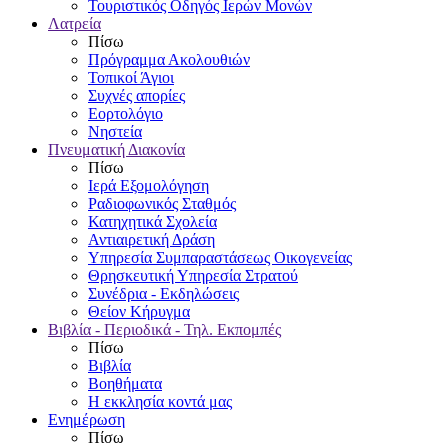
Τουριστικός Οδηγός Ιερών Μονών
Λατρεία
Πίσω
Πρόγραμμα Ακολουθιών
Τοπικοί Άγιοι
Συχνές απορίες
Εορτολόγιο
Νηστεία
Πνευματική Διακονία
Πίσω
Ιερά Εξομολόγηση
Ραδιοφωνικός Σταθμός
Κατηχητικά Σχολεία
Αντιαιρετική Δράση
Υπηρεσία Συμπαραστάσεως Οικογενείας
Θρησκευτική Υπηρεσία Στρατού
Συνέδρια - Εκδηλώσεις
Θείον Κήρυγμα
Βιβλία - Περιοδικά - Τηλ. Εκπομπές
Πίσω
Βιβλία
Βοηθήματα
Η εκκλησία κοντά μας
Ενημέρωση
Πίσω