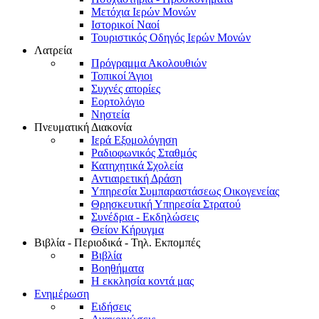
Μετόχια Ιερών Μονών
Ιστορικοί Ναοί
Τουριστικός Οδηγός Ιερών Μονών
Λατρεία
Πρόγραμμα Ακολουθιών
Τοπικοί Άγιοι
Συχνές απορίες
Εορτολόγιο
Νηστεία
Πνευματική Διακονία
Ιερά Εξομολόγηση
Ραδιοφωνικός Σταθμός
Κατηχητικά Σχολεία
Αντιαιρετική Δράση
Υπηρεσία Συμπαραστάσεως Οικογενείας
Θρησκευτική Υπηρεσία Στρατού
Συνέδρια - Εκδηλώσεις
Θείον Κήρυγμα
Βιβλία - Περιοδικά - Τηλ. Εκπομπές
Βιβλία
Βοηθήματα
Η εκκλησία κοντά μας
Ενημέρωση
Ειδήσεις