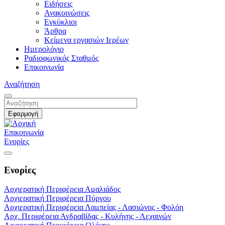
Ειδήσεις
Ανακοινώσεις
Εγκύκλιοι
Άρθρα
Κείμενα εργασιών Ιερέων
Ημερολόγιο
Ραδιοφωνικός Σταθμός
Επικοινωνία
Αναζήτηση
Επικοινωνία
Ενορίες
Ενορίες
Αρχιερατική Περιφέρεια Αμαλιάδος
Αρχιερατική Περιφέρεια Πύργου
Αρχιερατική Περιφέρεια Λαμπείας - Λασιώνος - Φολόη
Αρχ. Περιφέρεια Ανδραβίδας - Κυλήνης - Λεχαινών