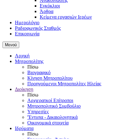
Ανακοινώσεις
Εγκύκλιοι
Άρθρα
Κείμενα εργασιών Ιερέων
Ημερολόγιο
Ραδιοφωνικός Σταθμός
Επικοινωνία
Μενού
Αρχική
Μητροπολίτης
Πίσω
Βιογραφικό
Κίνηση Μητροπολίτου
Προηγούμενοι Μητροπολίτες Ηλείας
Διοίκηση
Πίσω
Αρχιερατκοί Επίτροποι
Μητροπολιτικό Συμβούλιο
Υπηρεσίες
'Έντυπα - Δικαιολογητικά
Οικονομικά στοιχεία
Ιδρύματα
Πίσω