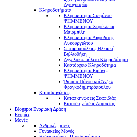
Αγιογραφίας
Κληροδοτήματα
Κληροδότημα Στεφάνου
ΨΗΜΜΕΝΟΥ
Κληροδότημα Χαρίκλειας
Μπιρμπίλη
Κληροδότημα Αφροδίτης
Λυκουργιώτου
Σωτηροπούλειος Ηλειακή
Βιβλιοθήκη
Αγγελακοπούλειο Κληροδότημα
Καστόρχειο Κληροδότημα
Κληροδότημα Ειρήνης
ΨΗΜΜΕΝΟΥ
Ίδρυμα Πάνου καί Άνζελ
Φραγκοδημητρόπουλου
Κατασκηνώσεις
Κατασκηνώσεις Σκαφιδιάς
Κατασκηνώσεις Λαμπείας
Blogspot Ενοριακή Δράση
Ενορίες
Μονές
Ανδρικές μονές
Γυναικείες Μονές
Ησυχαστήρια - Προσκυνήματα