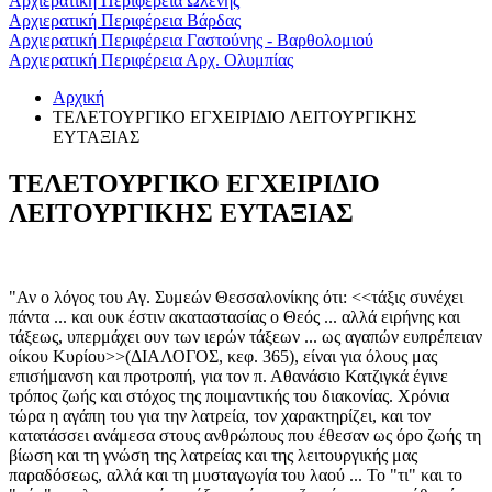
Αρχιερατική Περιφέρεια Ωλένης
Αρχιερατική Περιφέρεια Βάρδας
Αρχιερατική Περιφέρεια Γαστούνης - Βαρθολομιού
Αρχιερατική Περιφέρεια Αρχ. Ολυμπίας
Αρχική
ΤΕΛΕΤΟΥΡΓΙΚΟ ΕΓΧΕΙΡΙΔΙΟ ΛΕΙΤΟΥΡΓΙΚΗΣ
ΕΥΤΑΞΙΑΣ
ΤΕΛΕΤΟΥΡΓΙΚΟ ΕΓΧΕΙΡΙΔΙΟ
ΛΕΙΤΟΥΡΓΙΚΗΣ ΕΥΤΑΞΙΑΣ
"Αν ο λόγος του Αγ. Συμεών Θεσσαλονίκης ότι: <<τάξις συνέχει
πάντα ... και ουκ έστιν ακαταστασίας ο Θεός ... αλλά ειρήνης και
τάξεως, υπερμάχει ουν των ιερών τάξεων ... ως αγαπών ευπρέπειαν
οίκου Κυρίου>>(ΔΙΑΛΟΓΟΣ, κεφ. 365), είναι για όλους μας
επισήμανση και προτροπή, για τον π. Αθανάσιο Κατζιγκά έγινε
τρόπος ζωής και στόχος της ποιμαντικής του διακονίας. Χρόνια
τώρα η αγάπη του για την λατρεία, τον χαρακτηρίζει, και τον
κατατάσσει ανάμεσα στους ανθρώπους που έθεσαν ως όρο ζωής τη
βίωση και τη γνώση της λατρείας και της λειτουργικής μας
παραδόσεως, αλλά και τη μυσταγωγία του λαού ... Το "τι" και το