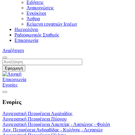
Ειδήσεις
Ανακοινώσεις
Εγκύκλιοι
Άρθρα
Κείμενα εργασιών Ιερέων
Ημερολόγιο
Ραδιοφωνικός Σταθμός
Επικοινωνία
Αναζήτηση
Επικοινωνία
Ενορίες
Ενορίες
Αρχιερατική Περιφέρεια Αμαλιάδος
Αρχιερατική Περιφέρεια Πύργου
Αρχιερατική Περιφέρεια Λαμπείας - Λασιώνος - Φολόη
Αρχ. Περιφέρεια Ανδραβίδας - Κυλήνης - Λεχαινών