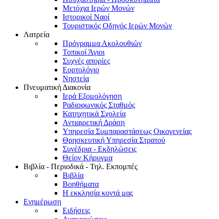
Μετόχια Ιερών Μονών
Ιστορικοί Ναοί
Τουριστικός Οδηγός Ιερών Μονών
Λατρεία
Πρόγραμμα Ακολουθιών
Τοπικοί Άγιοι
Συχνές απορίες
Εορτολόγιο
Νηστεία
Πνευματική Διακονία
Ιερά Εξομολόγηση
Ραδιοφωνικός Σταθμός
Κατηχητικά Σχολεία
Αντιαιρετική Δράση
Υπηρεσία Συμπαραστάσεως Οικογενείας
Θρησκευτική Υπηρεσία Στρατού
Συνέδρια - Εκδηλώσεις
Θείον Κήρυγμα
Βιβλία - Περιοδικά - Τηλ. Εκπομπές
Βιβλία
Βοηθήματα
Η εκκλησία κοντά μας
Ενημέρωση
Ειδήσεις