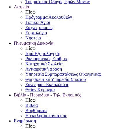
Τουριστικός Οδηγός Ιερών Μονών
Λατρεία
Πίσω
Πρόγραμμα Ακολουθιών
Τοπικοί Άγιοι
Συχνές απορίες
Εορτολόγιο
Νηστεία
Πνευματική Διακονία
Πίσω
Ιερά Εξομολόγηση
Ραδιοφωνικός Σταθμός
Κατηχητικά Σχολεία
Αντιαιρετική Δράση
Υπηρεσία Συμπαραστάσεως Οικογενείας
Θρησκευτική Υπηρεσία Στρατού
Συνέδρια - Εκδηλώσεις
Θείον Κήρυγμα
Βιβλία - Περιοδικά - Τηλ. Εκπομπές
Πίσω
Βιβλία
Βοηθήματα
Η εκκλησία κοντά μας
Ενημέρωση
Πίσω