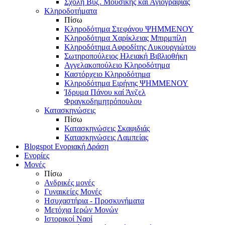
Σχολή Βυζ. Μουσικής και Αγιογραφίας
Κληροδοτήματα
Πίσω
Κληροδότημα Στεφάνου ΨΗΜΜΕΝΟΥ
Κληροδότημα Χαρίκλειας Μπιρμπίλη
Κληροδότημα Αφροδίτης Λυκουργιώτου
Σωτηροπούλειος Ηλειακή Βιβλιοθήκη
Αγγελακοπούλειο Κληροδότημα
Καστόρχειο Κληροδότημα
Κληροδότημα Ειρήνης ΨΗΜΜΕΝΟΥ
Ίδρυμα Πάνου καί Άνζελ
Φραγκοδημητρόπουλου
Κατασκηνώσεις
Πίσω
Κατασκηνώσεις Σκαφιδιάς
Κατασκηνώσεις Λαμπείας
Blogspot Ενοριακή Δράση
Ενορίες
Μονές
Πίσω
Ανδρικές μονές
Γυναικείες Μονές
Ησυχαστήρια - Προσκυνήματα
Μετόχια Ιερών Μονών
Ιστορικοί Ναοί