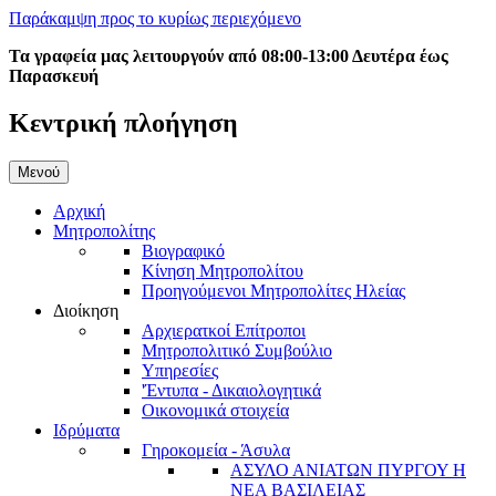
Παράκαμψη προς το κυρίως περιεχόμενο
Τα γραφεία μας λειτουργούν από 08:00-13:00 Δευτέρα έως
Παρασκευή
Κεντρική πλοήγηση
Μενού
Αρχική
Μητροπολίτης
Βιογραφικό
Κίνηση Μητροπολίτου
Προηγούμενοι Μητροπολίτες Ηλείας
Διοίκηση
Αρχιερατκοί Επίτροποι
Μητροπολιτικό Συμβούλιο
Υπηρεσίες
'Έντυπα - Δικαιολογητικά
Οικονομικά στοιχεία
Ιδρύματα
Γηροκομεία - Άσυλα
ΑΣΥΛΟ ΑΝΙΑΤΩΝ ΠΥΡΓΟΥ Η
ΝΕΑ ΒΑΣΙΛΕΙΑΣ