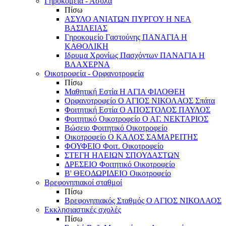
Γηροκομεία - Άσυλα
Πίσω
ΑΣΥΛΟ ΑΝΙΑΤΩΝ ΠΥΡΓΟΥ Η ΝΕΑ
ΒΑΣΙΛΕΙΑΣ
Γηροκομείο Γαστούνης ΠΑΝΑΓΙΑ Η
ΚΑΘΟΛΙΚΗ
Ιδρυμα Χρονίως Πασχόντων ΠΑΝΑΓΙΑ Η
ΒΛΑΧΕΡΝΑ
Οικοτροφεία - Ορφανοτροφεία
Πίσω
Μαθητική Εστία Η ΑΓΙΑ ΦΙΛΟΘΕΗ
Ορφανοτροφείο Ο ΑΓΙΟΣ ΝΙΚΟΛΑΟΣ Σπάτα
Φοιτητική Εστία Ο ΑΠΟΣΤΟΛΟΣ ΠΑΥΛΟΣ
Φοιτητικό Οικοτροφείο Ο ΑΓ. ΝΕΚΤΑΡΙΟΣ
Βώσειο Φοιτητικό Οικοτροφείο
Οικοτροφείο Ο ΚΑΛΟΣ ΣΑΜΑΡΕΙΤΗΣ
ΦΟΥΦΕΙΟ Φοιτ. Οικοτροφείο
ΣΤΕΓΗ ΗΛΕΙΩΝ ΣΠΟΥΔΑΣΤΩΝ
ΔΡΕΣΕΙΟ Φοιτητικό Οικοτροφείο
Β' ΘΕΟΔΩΡΙΔΕΙΟ Οικοτροφείο
Βρεφονηπιακοί σταθμοί
Πίσω
Βρεφονηπιακός Σταθμός Ο ΑΓΙΟΣ ΝΙΚΟΛΑΟΣ
Εκκλησιαστικές σχολές
Πίσω