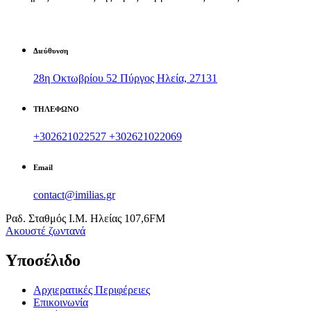
Διεύθυνση
28η Οκτωβρίου 52 Πύργος Ηλεία, 27131
ΤΗΛΕΦΩΝΟ
+302621022527
+302621022069
Email
contact@imilias.gr
Ραδ. Σταθμός Ι.Μ. Ηλείας 107,6FM
Aκουστέ ζωντανά
Υποσέλιδο
Αρχιερατικές Περιφέρειες
Επικοινωνία