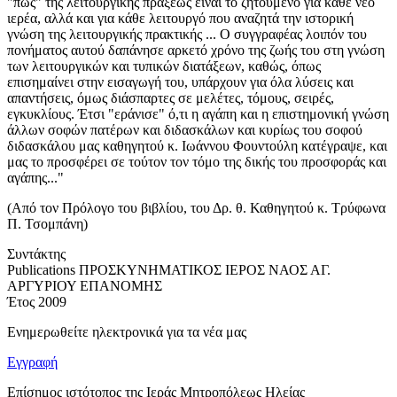
"πώς" της λειτουργικής πράξεως είναι το ζητούμενο για κάθε νέο
ιερέα, αλλά και για κάθε λειτουργό που αναζητά την ιστορική
γνώση της λειτουργικής πρακτικής ... Ο συγγραφέας λοιπόν του
πονήματος αυτού δαπάνησε αρκετό χρόνο της ζωής του στη γνώση
των λειτουργικών και τυπικών διατάξεων, καθώς, όπως
επισημαίνει στην εισαγωγή του, υπάρχουν για όλα λύσεις και
απαντήσεις, όμως διάσπαρτες σε μελέτες, τόμους, σειρές,
εγκυκλίους. Έτσι "εράνισε" ό,τι η αγάπη και η επιστημονική γνώση
άλλων σοφών πατέρων και διδασκάλων και κυρίως του σοφού
διδασκάλου μας καθηγητού κ. Ιωάννου Φουντούλη κατέγραψε, και
μας το προσφέρει σε τούτον τον τόμο της δικής του προσφοράς και
αγάπης..."
(Από τον Πρόλογο του βιβλίου, του Δρ. θ. Καθηγητού κ. Τρύφωνα
Π. Τσομπάνη)
Συντάκτης
Publications
ΠΡΟΣΚΥΝΗΜΑΤΙΚΟΣ ΙΕΡΟΣ ΝΑΟΣ ΑΓ.
ΑΡΓΥΡΙΟΥ ΕΠΑΝΟΜΗΣ
Έτος
2009
Ενημερωθείτε ηλεκτρονικά για τα νέα μας
Εγγραφή
Επίσημος ιστότοπος της Ιεράς Μητροπόλεως Ηλείας