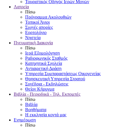
Τουριστικός Οδηγός Ιερών Μονών
Λατρεία
Πίσω
Πρόγραμμα Ακολουθιών
Τοπικοί Άγιοι
Συχνές απορίες
Εορτολόγιο
Νηστεία
Πνευματική Διακονία
Πίσω
Ιερά Εξομολόγηση
Ραδιοφωνικός Σταθμός
Κατηχητικά Σχολεία
Αντιαιρετική Δράση
Υπηρεσία Συμπαραστάσεως Οικογενείας
Θρησκευτική Υπηρεσία Στρατού
Συνέδρια - Εκδηλώσεις
Θείον Κήρυγμα
Βιβλία - Περιοδικά - Τηλ. Εκπομπές
Πίσω
Βιβλία
Βοηθήματα
Η εκκλησία κοντά μας
Ενημέρωση
Πίσω