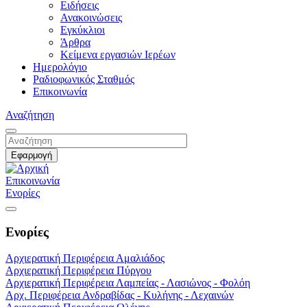
Ειδήσεις
Ανακοινώσεις
Εγκύκλιοι
Άρθρα
Κείμενα εργασιών Ιερέων
Ημερολόγιο
Ραδιοφωνικός Σταθμός
Επικοινωνία
Αναζήτηση
Επικοινωνία
Ενορίες
Ενορίες
Αρχιερατική Περιφέρεια Αμαλιάδος
Αρχιερατική Περιφέρεια Πύργου
Αρχιερατική Περιφέρεια Λαμπείας - Λασιώνος - Φολόη
Αρχ. Περιφέρεια Ανδραβίδας - Κυλήνης - Λεχαινών