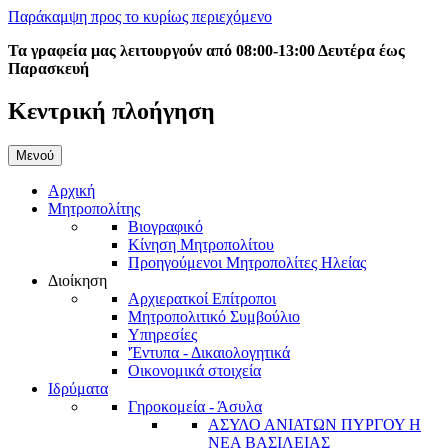
Παράκαμψη προς το κυρίως περιεχόμενο
Τα γραφεία μας λειτουργούν από 08:00-13:00 Δευτέρα έως
Παρασκευή
Κεντρική πλοήγηση
Μενού
Αρχική
Μητροπολίτης
Βιογραφικό
Κίνηση Μητροπολίτου
Προηγούμενοι Μητροπολίτες Ηλείας
Διοίκηση
Αρχιερατκοί Επίτροποι
Μητροπολιτικό Συμβούλιο
Υπηρεσίες
'Έντυπα - Δικαιολογητικά
Οικονομικά στοιχεία
Ιδρύματα
Γηροκομεία - Άσυλα
ΑΣΥΛΟ ΑΝΙΑΤΩΝ ΠΥΡΓΟΥ Η
ΝΕΑ ΒΑΣΙΛΕΙΑΣ