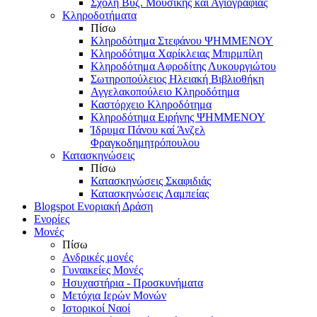
Σχολή Βυζ. Μουσικής και Αγιογραφίας
Κληροδοτήματα
Πίσω
Κληροδότημα Στεφάνου ΨΗΜΜΕΝΟΥ
Κληροδότημα Χαρίκλειας Μπιρμπίλη
Κληροδότημα Αφροδίτης Λυκουργιώτου
Σωτηροπούλειος Ηλειακή Βιβλιοθήκη
Αγγελακοπούλειο Κληροδότημα
Καστόρχειο Κληροδότημα
Κληροδότημα Ειρήνης ΨΗΜΜΕΝΟΥ
Ίδρυμα Πάνου καί Άνζελ
Φραγκοδημητρόπουλου
Κατασκηνώσεις
Πίσω
Κατασκηνώσεις Σκαφιδιάς
Κατασκηνώσεις Λαμπείας
Blogspot Ενοριακή Δράση
Ενορίες
Μονές
Πίσω
Ανδρικές μονές
Γυναικείες Μονές
Ησυχαστήρια - Προσκυνήματα
Μετόχια Ιερών Μονών
Ιστορικοί Ναοί