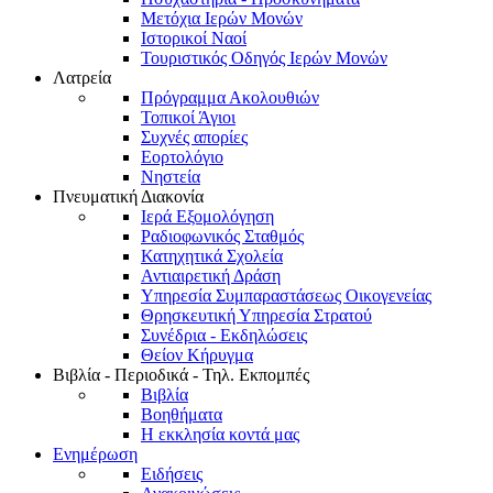
Μετόχια Ιερών Μονών
Ιστορικοί Ναοί
Τουριστικός Οδηγός Ιερών Μονών
Λατρεία
Πρόγραμμα Ακολουθιών
Τοπικοί Άγιοι
Συχνές απορίες
Εορτολόγιο
Νηστεία
Πνευματική Διακονία
Ιερά Εξομολόγηση
Ραδιοφωνικός Σταθμός
Κατηχητικά Σχολεία
Αντιαιρετική Δράση
Υπηρεσία Συμπαραστάσεως Οικογενείας
Θρησκευτική Υπηρεσία Στρατού
Συνέδρια - Εκδηλώσεις
Θείον Κήρυγμα
Βιβλία - Περιοδικά - Τηλ. Εκπομπές
Βιβλία
Βοηθήματα
Η εκκλησία κοντά μας
Ενημέρωση
Ειδήσεις