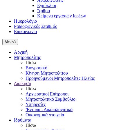
Ανακοινώσεις
Εγκύκλιοι
Άρθρα
Κείμενα εργασιών Ιερέων
Ημερολόγιο
Ραδιοφωνικός Σταθμός
Επικοινωνία
Μενού
Αρχική
Μητροπολίτης
Πίσω
Βιογραφικό
Κίνηση Μητροπολίτου
Προηγούμενοι Μητροπολίτες Ηλείας
Διοίκηση
Πίσω
Αρχιερατκοί Επίτροποι
Μητροπολιτικό Συμβούλιο
Υπηρεσίες
'Έντυπα - Δικαιολογητικά
Οικονομικά στοιχεία
Ιδρύματα
Πίσω