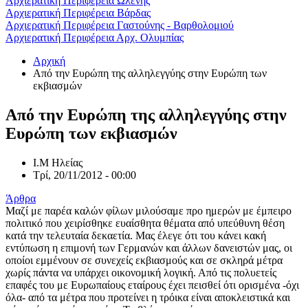
Αρχιερατική Περιφέρεια Ωλένης
Αρχιερατική Περιφέρεια Βάρδας
Αρχιερατική Περιφέρεια Γαστούνης - Βαρθολομιού
Αρχιερατική Περιφέρεια Αρχ. Ολυμπίας
Αρχική
Από την Ευρώπη της αλληλεγγύης στην Ευρώπη των
εκβιασμών
Από την Ευρώπη της αλληλεγγύης στην
Ευρώπη των εκβιασμών
Ι.Μ Ηλείας
Τρί, 20/11/2012 - 00:00
Άρθρα
Μαζί με παρέα καλών φίλων μιλούσαμε προ ημερών με έμπειρο
πολιτικό που χειρίσθηκε ευαίσθητα θέματα από υπεύθυνη θέση
κατά την τελευταία δεκαετία. Μας έλεγε ότι του κάνει κακή
εντύπωση η επιμονή των Γερμανών και άλλων δανειστών μας, οι
οποίοι εμμένουν σε συνεχείς εκβιασμούς και σε σκληρά μέτρα
χωρίς πάντα να υπάρχει οικονομική λογική. Από τις πολυετείς
επαφές του με Ευρωπαίους εταίρους έχει πεισθεί ότι ορισμένα -όχι
όλα- από τα μέτρα που προτείνει η τρόικα είναι αποκλειστικά και