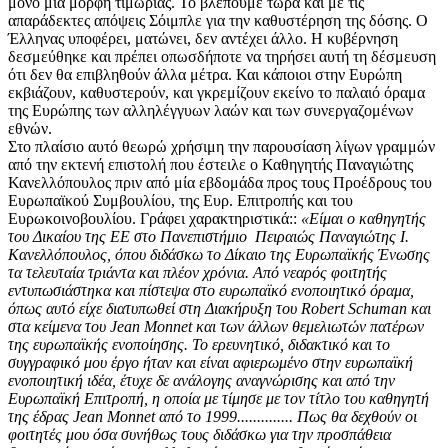
μόνο μία μορφή τιμωρίας. Το βλέπουμε τώρα και με τις
απαράδεκτες απόψεις Σόιμπλε για την καθυστέρηση της δόσης. Ο
Έλληνας υποφέρει, ματώνει, δεν αντέχει άλλο. Η κυβέρνηση
δεσμεύθηκε και πρέπει οπωσδήποτε να τηρήσει αυτή τη δέσμευση
ότι δεν θα επιβληθούν άλλα μέτρα. Και κάποιοι στην Ευρώπη
εκβιάζουν, καθυστερούν, και γκρεμίζουν εκείνο το παλαιό όραμα
της Ευρώπης των αλληλέγγυων λαών και των συνεργαζομένων
εθνών.
Στο πλαίσιο αυτό θεωρώ χρήσιμη την παρουσίαση λίγων γραμμών
από την εκτενή επιστολή που έστειλε ο Καθηγητής Παναγιώτης
Κανελλόπουλος πριν από μία εβδομάδα προς τους Προέδρους του
Ευρωπαϊκού Συμβουλίου, της Ευρ. Επιτροπής και του
Ευρωκοινοβουλίου. Γράφει χαρακτηριστικά::
«Είμαι ο καθηγητής
του Δικαίου της ΕΕ στο Πανεπιστήμιο Πειραιώς Παναγιώτης Ι.
Κανελλόπουλος, όπου διδάσκω το Δίκαιο της Ευρωπαϊκής Ένωσης
τα τελευταία τριάντα και πλέον χρόνια. Από νεαρός φοιτητής
εντυπωσιάστηκα και πίστεψα στο ευρωπαϊκό ενοποιητικό όραμα,
όπως αυτό είχε διατυπωθεί στη Διακήρυξη του Robert Schuman και
στα κείμενα του Jean Monnet και των άλλων θεμελιωτών πατέρων
της ευρωπαϊκής ενοποίησης. Το ερευνητικό, διδακτικό και το
συγγραφικό μου έργο ήταν και είναι αφιερωμένο στην ευρωπαϊκή
ενοποιητική ιδέα, έτυχε δε ανάλογης αναγνώρισης και από την
Ευρωπαϊκή Επιτροπή, η οποία με τίμησε με τον τίτλο του καθηγητή
της έδρας Jean Monnet από το 1999.............. Πως θα δεχθούν οι
φοιτητές μου όσα συνήθως τους διδάσκω για την προσπάθεια