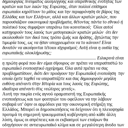
δημιουργίας πνεύματος αλληλεγγύης και υπερεθνικής ενότητας των
κρατών και των λαών της Ευρώπης, όταν πολλοί επίσημοι
ευρωπαίοι κηρύττουν το μίσος και την περιφρόνηση σε βάρος της
Ελλάδας και των Ελλήνων, αλλά και άλλων κρατών μελών, που
παρουσιάζουν οικονομικά προβλήματα, θέτοντας πάντα το εθνικό ή
πολιτικό τους συμφέρον υπεράνω του κοινοτικού; Όλοι αυτοί
κατηγορούν τους λαούς των μεσογειακών κρατών μελών ότι δεν
ακολουθούν τον δικό τους τρόπο ζωής και δράσης, ζητώντας την
τιμωρία τους, ως να ήσαν υποχρεωμένοι να το κάνουν! Είναι
δυνατόν να ακούγονται τέτοιοι ισχυρισμοί; Αυτή είναι η ουσία της
ευρωπαϊκής ολοκλήρωσης;
.................................................................................. Ειλικρινά είναι
η πρώτη φορά που δεν είμαι σίγουρος αν πρέπει να υπερασπιστώ το
ευρωπαϊκό ενοποιητικό εγχείρημα. Όλα αυτά πρέπει να σας
προβληματίσουν, διότι δεν προάγουν την Ευρωπαϊκή ενοποίηση την
οποία έχετε ταχθεί να υπερασπίζετε και σας δημιουργούν μεγάλη
ευθύνη απέναντι στην Ιστορία και τους λαούς της Ευρώπης,
ιδιαίτερα απέναντι στις νεώτερες γενεές».
Αυτή την πικρία ενός αγνού οραματιστή της Ευρωπαϊκής
ενοποιήσεως και των φοιτητών του οφείλουν να την λάβουν
σοβαρά υπ’ όψιν οι αρμόδιοι για την οικονομική στήριξη της
Ελλάδος. Μπορεί οι δημοσκοπήσεις να δείχνουν ότι η πλειοψηφία
προτιμά τη σημερινή τρικομματική κυβέρνηση από κάθε άλλη
λύση, όμως οι απρέπειες και οι εκβιασμοί των εταίρων θα
οδηγήσουν σε αντιευρωπαϊκό κλίμα και σε μεγαλύτερη άνοδο των