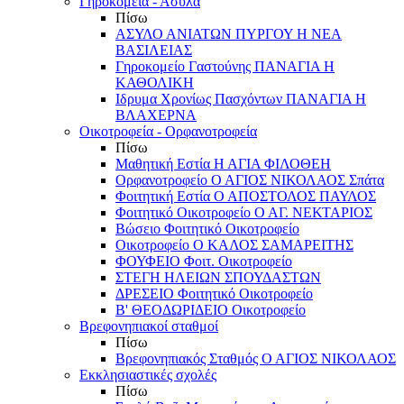
Γηροκομεία - Άσυλα
Πίσω
ΑΣΥΛΟ ΑΝΙΑΤΩΝ ΠΥΡΓΟΥ Η ΝΕΑ
ΒΑΣΙΛΕΙΑΣ
Γηροκομείο Γαστούνης ΠΑΝΑΓΙΑ Η
ΚΑΘΟΛΙΚΗ
Ιδρυμα Χρονίως Πασχόντων ΠΑΝΑΓΙΑ Η
ΒΛΑΧΕΡΝΑ
Οικοτροφεία - Ορφανοτροφεία
Πίσω
Μαθητική Εστία Η ΑΓΙΑ ΦΙΛΟΘΕΗ
Ορφανοτροφείο Ο ΑΓΙΟΣ ΝΙΚΟΛΑΟΣ Σπάτα
Φοιτητική Εστία Ο ΑΠΟΣΤΟΛΟΣ ΠΑΥΛΟΣ
Φοιτητικό Οικοτροφείο Ο ΑΓ. ΝΕΚΤΑΡΙΟΣ
Βώσειο Φοιτητικό Οικοτροφείο
Οικοτροφείο Ο ΚΑΛΟΣ ΣΑΜΑΡΕΙΤΗΣ
ΦΟΥΦΕΙΟ Φοιτ. Οικοτροφείο
ΣΤΕΓΗ ΗΛΕΙΩΝ ΣΠΟΥΔΑΣΤΩΝ
ΔΡΕΣΕΙΟ Φοιτητικό Οικοτροφείο
Β' ΘΕΟΔΩΡΙΔΕΙΟ Οικοτροφείο
Βρεφονηπιακοί σταθμοί
Πίσω
Βρεφονηπιακός Σταθμός Ο ΑΓΙΟΣ ΝΙΚΟΛΑΟΣ
Εκκλησιαστικές σχολές
Πίσω