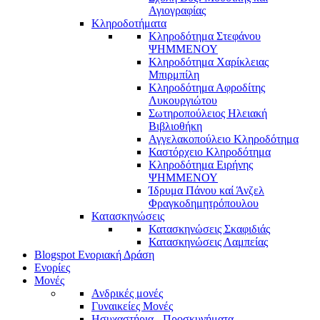
Αγιογραφίας
Κληροδοτήματα
Κληροδότημα Στεφάνου
ΨΗΜΜΕΝΟΥ
Κληροδότημα Χαρίκλειας
Μπιρμπίλη
Κληροδότημα Αφροδίτης
Λυκουργιώτου
Σωτηροπούλειος Ηλειακή
Βιβλιοθήκη
Αγγελακοπούλειο Κληροδότημα
Καστόρχειο Κληροδότημα
Κληροδότημα Ειρήνης
ΨΗΜΜΕΝΟΥ
Ίδρυμα Πάνου καί Άνζελ
Φραγκοδημητρόπουλου
Κατασκηνώσεις
Κατασκηνώσεις Σκαφιδιάς
Κατασκηνώσεις Λαμπείας
Blogspot Ενοριακή Δράση
Ενορίες
Μονές
Ανδρικές μονές
Γυναικείες Μονές
Ησυχαστήρια - Προσκυνήματα