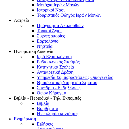
Μετόχια Ιερών Μονών
Ιστορικοί Ναοί
Τουριστικός Οδηγός Ιερών Μονών
Λατρεία
Πρόγραμμα Ακολουθιών
Τοπικοί Άγιοι
Συχνές απορίες
Εορτολόγιο
Νηστεία
Πνευματική Διακονία
Ιερά Εξομολόγηση
Ραδιοφωνικός Σταθμός
Κατηχητικά Σχολεία
Αντιαιρετική Δράση
Υπηρεσία Συμπαραστάσεως Οικογενείας
Θρησκευτική Υπηρεσία Στρατού
Συνέδρια - Εκδηλώσεις
Θείον Κήρυγμα
Βιβλία - Περιοδικά - Τηλ. Εκπομπές
Βιβλία
Βοηθήματα
Η εκκλησία κοντά μας
Ενημέρωση
Ειδήσεις