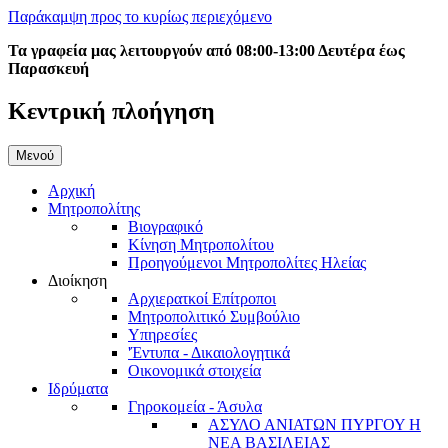
Παράκαμψη προς το κυρίως περιεχόμενο
Τα γραφεία μας λειτουργούν από 08:00-13:00 Δευτέρα έως
Παρασκευή
Κεντρική πλοήγηση
Μενού
Αρχική
Μητροπολίτης
Βιογραφικό
Κίνηση Μητροπολίτου
Προηγούμενοι Μητροπολίτες Ηλείας
Διοίκηση
Αρχιερατκοί Επίτροποι
Μητροπολιτικό Συμβούλιο
Υπηρεσίες
'Έντυπα - Δικαιολογητικά
Οικονομικά στοιχεία
Ιδρύματα
Γηροκομεία - Άσυλα
ΑΣΥΛΟ ΑΝΙΑΤΩΝ ΠΥΡΓΟΥ Η
ΝΕΑ ΒΑΣΙΛΕΙΑΣ