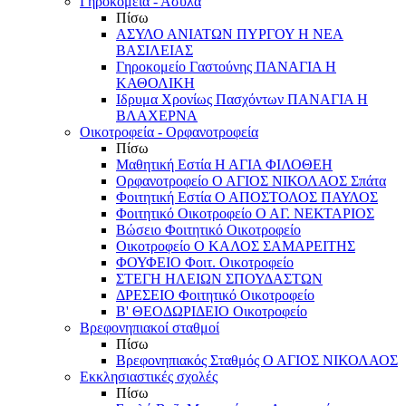
Γηροκομεία - Άσυλα
Πίσω
ΑΣΥΛΟ ΑΝΙΑΤΩΝ ΠΥΡΓΟΥ Η ΝΕΑ
ΒΑΣΙΛΕΙΑΣ
Γηροκομείο Γαστούνης ΠΑΝΑΓΙΑ Η
ΚΑΘΟΛΙΚΗ
Ιδρυμα Χρονίως Πασχόντων ΠΑΝΑΓΙΑ Η
ΒΛΑΧΕΡΝΑ
Οικοτροφεία - Ορφανοτροφεία
Πίσω
Μαθητική Εστία Η ΑΓΙΑ ΦΙΛΟΘΕΗ
Ορφανοτροφείο Ο ΑΓΙΟΣ ΝΙΚΟΛΑΟΣ Σπάτα
Φοιτητική Εστία Ο ΑΠΟΣΤΟΛΟΣ ΠΑΥΛΟΣ
Φοιτητικό Οικοτροφείο Ο ΑΓ. ΝΕΚΤΑΡΙΟΣ
Βώσειο Φοιτητικό Οικοτροφείο
Οικοτροφείο Ο ΚΑΛΟΣ ΣΑΜΑΡΕΙΤΗΣ
ΦΟΥΦΕΙΟ Φοιτ. Οικοτροφείο
ΣΤΕΓΗ ΗΛΕΙΩΝ ΣΠΟΥΔΑΣΤΩΝ
ΔΡΕΣΕΙΟ Φοιτητικό Οικοτροφείο
Β' ΘΕΟΔΩΡΙΔΕΙΟ Οικοτροφείο
Βρεφονηπιακοί σταθμοί
Πίσω
Βρεφονηπιακός Σταθμός Ο ΑΓΙΟΣ ΝΙΚΟΛΑΟΣ
Εκκλησιαστικές σχολές
Πίσω