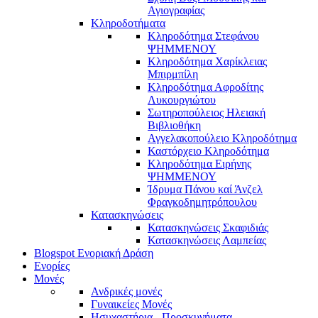
Αγιογραφίας
Κληροδοτήματα
Κληροδότημα Στεφάνου
ΨΗΜΜΕΝΟΥ
Κληροδότημα Χαρίκλειας
Μπιρμπίλη
Κληροδότημα Αφροδίτης
Λυκουργιώτου
Σωτηροπούλειος Ηλειακή
Βιβλιοθήκη
Αγγελακοπούλειο Κληροδότημα
Καστόρχειο Κληροδότημα
Κληροδότημα Ειρήνης
ΨΗΜΜΕΝΟΥ
Ίδρυμα Πάνου καί Άνζελ
Φραγκοδημητρόπουλου
Κατασκηνώσεις
Κατασκηνώσεις Σκαφιδιάς
Κατασκηνώσεις Λαμπείας
Blogspot Ενοριακή Δράση
Ενορίες
Μονές
Ανδρικές μονές
Γυναικείες Μονές
Ησυχαστήρια - Προσκυνήματα