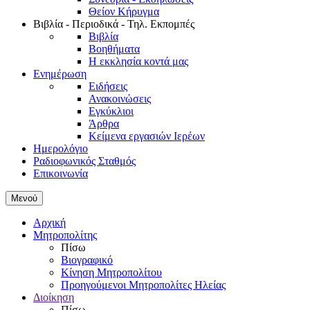
Θείον Κήρυγμα
Βιβλία - Περιοδικά - Τηλ. Εκπομπές
Βιβλία
Βοηθήματα
Η εκκλησία κοντά μας
Ενημέρωση
Ειδήσεις
Ανακοινώσεις
Εγκύκλιοι
Άρθρα
Κείμενα εργασιών Ιερέων
Ημερολόγιο
Ραδιοφωνικός Σταθμός
Επικοινωνία
Μενού
Αρχική
Μητροπολίτης
Πίσω
Βιογραφικό
Κίνηση Μητροπολίτου
Προηγούμενοι Μητροπολίτες Ηλείας
Διοίκηση
Πίσω