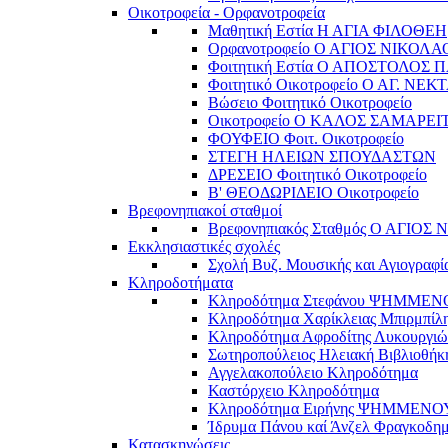
Οικοτροφεία - Ορφανοτροφεία
Μαθητική Εστία Η ΑΓΙΑ ΦΙΛΟΘΕΗ
Ορφανοτροφείο Ο ΑΓΙΟΣ ΝΙΚΟΛΑ
Φοιτητική Εστία Ο ΑΠΟΣΤΟΛΟΣ 
Φοιτητικό Οικοτροφείο Ο ΑΓ. ΝΕΚ
Βώσειο Φοιτητικό Οικοτροφείο
Οικοτροφείο Ο ΚΑΛΟΣ ΣΑΜΑΡΕΙ
ΦΟΥΦΕΙΟ Φοιτ. Οικοτροφείο
ΣΤΕΓΗ ΗΛΕΙΩΝ ΣΠΟΥΔΑΣΤΩΝ
ΔΡΕΣΕΙΟ Φοιτητικό Οικοτροφείο
Β' ΘΕΟΔΩΡΙΔΕΙΟ Οικοτροφείο
Βρεφονηπιακοί σταθμοί
Βρεφονηπιακός Σταθμός Ο ΑΓΙΟΣ
Εκκλησιαστικές σχολές
Σχολή Βυζ. Μουσικής και Αγιογραφί
Κληροδοτήματα
Κληροδότημα Στεφάνου ΨΗΜΜΕ
Κληροδότημα Χαρίκλειας Μπιρμπίλ
Κληροδότημα Αφροδίτης Λυκουργιώ
Σωτηροπούλειος Ηλειακή Βιβλιοθήκ
Αγγελακοπούλειο Κληροδότημα
Καστόρχειο Κληροδότημα
Κληροδότημα Ειρήνης ΨΗΜΜΕΝΟ
Ίδρυμα Πάνου καί Άνζελ Φραγκοδη
Κατασκηνώσεις