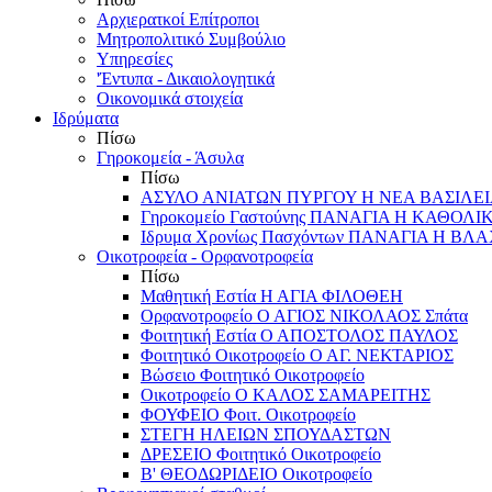
Αρχιερατκοί Επίτροποι
Μητροπολιτικό Συμβούλιο
Υπηρεσίες
'Έντυπα - Δικαιολογητικά
Οικονομικά στοιχεία
Ιδρύματα
Πίσω
Γηροκομεία - Άσυλα
Πίσω
ΑΣΥΛΟ ΑΝΙΑΤΩΝ ΠΥΡΓΟΥ Η ΝΕΑ ΒΑΣΙΛΕ
Γηροκομείο Γαστούνης ΠΑΝΑΓΙΑ Η ΚΑΘΟΛΙ
Ιδρυμα Χρονίως Πασχόντων ΠΑΝΑΓΙΑ Η Β
Οικοτροφεία - Ορφανοτροφεία
Πίσω
Μαθητική Εστία Η ΑΓΙΑ ΦΙΛΟΘΕΗ
Ορφανοτροφείο Ο ΑΓΙΟΣ ΝΙΚΟΛΑΟΣ Σπάτα
Φοιτητική Εστία Ο ΑΠΟΣΤΟΛΟΣ ΠΑΥΛΟΣ
Φοιτητικό Οικοτροφείο Ο ΑΓ. ΝΕΚΤΑΡΙΟΣ
Βώσειο Φοιτητικό Οικοτροφείο
Οικοτροφείο Ο ΚΑΛΟΣ ΣΑΜΑΡΕΙΤΗΣ
ΦΟΥΦΕΙΟ Φοιτ. Οικοτροφείο
ΣΤΕΓΗ ΗΛΕΙΩΝ ΣΠΟΥΔΑΣΤΩΝ
ΔΡΕΣΕΙΟ Φοιτητικό Οικοτροφείο
Β' ΘΕΟΔΩΡΙΔΕΙΟ Οικοτροφείο