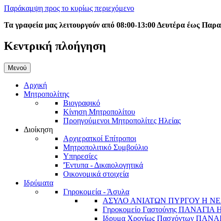
Παράκαμψη προς το κυρίως περιεχόμενο
Τα γραφεία μας λειτουργούν από 08:00-13:00 Δευτέρα έως Παρ
Κεντρική πλοήγηση
Μενού
Αρχική
Μητροπολίτης
Βιογραφικό
Κίνηση Μητροπολίτου
Προηγούμενοι Μητροπολίτες Ηλείας
Διοίκηση
Αρχιερατκοί Επίτροποι
Μητροπολιτικό Συμβούλιο
Υπηρεσίες
'Έντυπα - Δικαιολογητικά
Οικονομικά στοιχεία
Ιδρύματα
Γηροκομεία - Άσυλα
ΑΣΥΛΟ ΑΝΙΑΤΩΝ ΠΥΡΓΟΥ Η ΝΕ
Γηροκομείο Γαστούνης ΠΑΝΑΓΙΑ
Ιδρυμα Χρονίως Πασχόντων ΠΑ