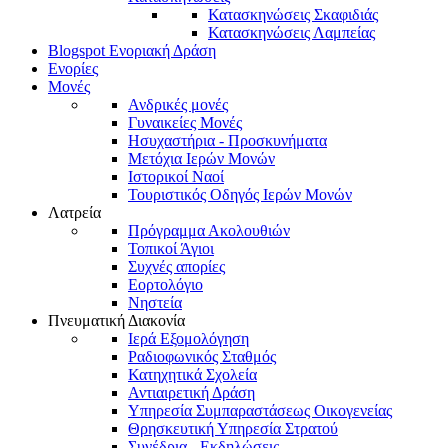
Κατασκηνώσεις Σκαφιδιάς
Κατασκηνώσεις Λαμπείας
Blogspot Ενοριακή Δράση
Ενορίες
Μονές
Ανδρικές μονές
Γυναικείες Μονές
Ησυχαστήρια - Προσκυνήματα
Μετόχια Ιερών Μονών
Ιστορικοί Ναοί
Τουριστικός Οδηγός Ιερών Μονών
Λατρεία
Πρόγραμμα Ακολουθιών
Τοπικοί Άγιοι
Συχνές απορίες
Εορτολόγιο
Νηστεία
Πνευματική Διακονία
Ιερά Εξομολόγηση
Ραδιοφωνικός Σταθμός
Κατηχητικά Σχολεία
Αντιαιρετική Δράση
Υπηρεσία Συμπαραστάσεως Οικογενείας
Θρησκευτική Υπηρεσία Στρατού
Συνέδρια - Εκδηλώσεις