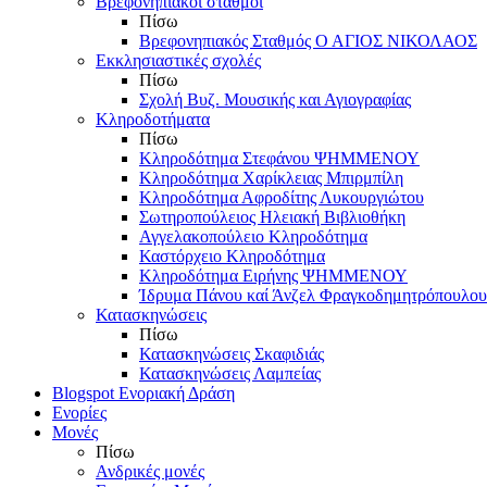
Βρεφονηπιακοί σταθμοί
Πίσω
Βρεφονηπιακός Σταθμός Ο ΑΓΙΟΣ ΝΙΚΟΛΑΟΣ
Εκκλησιαστικές σχολές
Πίσω
Σχολή Βυζ. Μουσικής και Αγιογραφίας
Κληροδοτήματα
Πίσω
Κληροδότημα Στεφάνου ΨΗΜΜΕΝΟΥ
Κληροδότημα Χαρίκλειας Μπιρμπίλη
Κληροδότημα Αφροδίτης Λυκουργιώτου
Σωτηροπούλειος Ηλειακή Βιβλιοθήκη
Αγγελακοπούλειο Κληροδότημα
Καστόρχειο Κληροδότημα
Κληροδότημα Ειρήνης ΨΗΜΜΕΝΟΥ
Ίδρυμα Πάνου καί Άνζελ Φραγκοδημητρόπουλου
Κατασκηνώσεις
Πίσω
Κατασκηνώσεις Σκαφιδιάς
Κατασκηνώσεις Λαμπείας
Blogspot Ενοριακή Δράση
Ενορίες
Μονές
Πίσω
Ανδρικές μονές