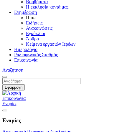
Βοηθήματα
Η εκκλησία κοντά μας
Ενημέρωση
Πίσω
Ειδήσεις
Ανακοινώσεις
Εγκύκλιοι
Άρθρα
Κείμενα εργασιών Ιερέων
Ημερολόγιο
Ραδιοφωνικός Σταθμός
Επικοινωνία
Αναζήτηση
Επικοινωνία
Ενορίες
Ενορίες
Αρχιερατική Περιφέρεια Αμαλιάδος