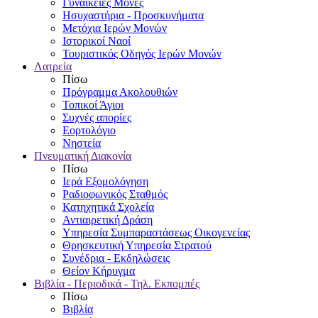
Γυναικείες Μονές
Ησυχαστήρια - Προσκυνήματα
Μετόχια Ιερών Μονών
Ιστορικοί Ναοί
Τουριστικός Οδηγός Ιερών Μονών
Λατρεία
Πίσω
Πρόγραμμα Ακολουθιών
Τοπικοί Άγιοι
Συχνές απορίες
Εορτολόγιο
Νηστεία
Πνευματική Διακονία
Πίσω
Ιερά Εξομολόγηση
Ραδιοφωνικός Σταθμός
Κατηχητικά Σχολεία
Αντιαιρετική Δράση
Υπηρεσία Συμπαραστάσεως Οικογενείας
Θρησκευτική Υπηρεσία Στρατού
Συνέδρια - Εκδηλώσεις
Θείον Κήρυγμα
Βιβλία - Περιοδικά - Τηλ. Εκπομπές
Πίσω
Βιβλία