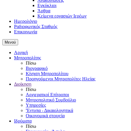
Ανακοινώσεις
Εγκύκλιοι
Άρθρα
Κείμενα εργασιών Ιερέων
Ημερολόγιο
Ραδιοφωνικός Σταθμός
Επικοινωνία
Μενού
Αρχική
Μητροπολίτης
Πίσω
Βιογραφικό
Κίνηση Μητροπολίτου
Προηγούμενοι Μητροπολίτες Ηλείας
Διοίκηση
Πίσω
Αρχιερατκοί Επίτροποι
Μητροπολιτικό Συμβούλιο
Υπηρεσίες
'Έντυπα - Δικαιολογητικά
Οικονομικά στοιχεία
Ιδρύματα
Πίσω