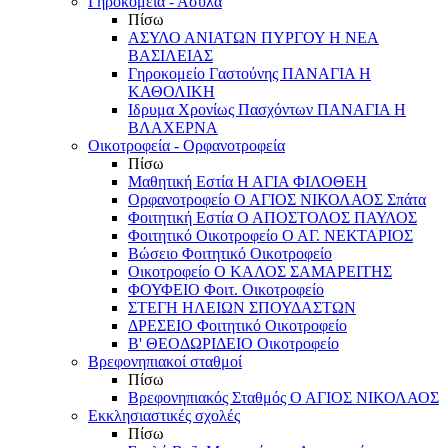
Γηροκομεία - Άσυλα
Πίσω
ΑΣΥΛΟ ΑΝΙΑΤΩΝ ΠΥΡΓΟΥ Η ΝΕΑ
ΒΑΣΙΛΕΙΑΣ
Γηροκομείο Γαστούνης ΠΑΝΑΓΙΑ Η
ΚΑΘΟΛΙΚΗ
Ιδρυμα Χρονίως Πασχόντων ΠΑΝΑΓΙΑ Η
ΒΛΑΧΕΡΝΑ
Οικοτροφεία - Ορφανοτροφεία
Πίσω
Μαθητική Εστία Η ΑΓΙΑ ΦΙΛΟΘΕΗ
Ορφανοτροφείο Ο ΑΓΙΟΣ ΝΙΚΟΛΑΟΣ Σπάτα
Φοιτητική Εστία Ο ΑΠΟΣΤΟΛΟΣ ΠΑΥΛΟΣ
Φοιτητικό Οικοτροφείο Ο ΑΓ. ΝΕΚΤΑΡΙΟΣ
Βώσειο Φοιτητικό Οικοτροφείο
Οικοτροφείο Ο ΚΑΛΟΣ ΣΑΜΑΡΕΙΤΗΣ
ΦΟΥΦΕΙΟ Φοιτ. Οικοτροφείο
ΣΤΕΓΗ ΗΛΕΙΩΝ ΣΠΟΥΔΑΣΤΩΝ
ΔΡΕΣΕΙΟ Φοιτητικό Οικοτροφείο
Β' ΘΕΟΔΩΡΙΔΕΙΟ Οικοτροφείο
Βρεφονηπιακοί σταθμοί
Πίσω
Βρεφονηπιακός Σταθμός Ο ΑΓΙΟΣ ΝΙΚΟΛΑΟΣ
Εκκλησιαστικές σχολές
Πίσω