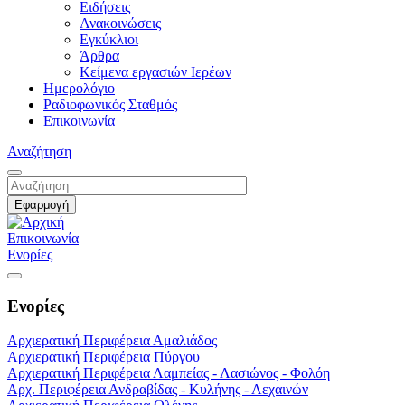
Ειδήσεις
Ανακοινώσεις
Εγκύκλιοι
Άρθρα
Κείμενα εργασιών Ιερέων
Ημερολόγιο
Ραδιοφωνικός Σταθμός
Επικοινωνία
Αναζήτηση
Επικοινωνία
Ενορίες
Ενορίες
Αρχιερατική Περιφέρεια Αμαλιάδος
Αρχιερατική Περιφέρεια Πύργου
Αρχιερατική Περιφέρεια Λαμπείας - Λασιώνος - Φολόη
Αρχ. Περιφέρεια Ανδραβίδας - Κυλήνης - Λεχαινών