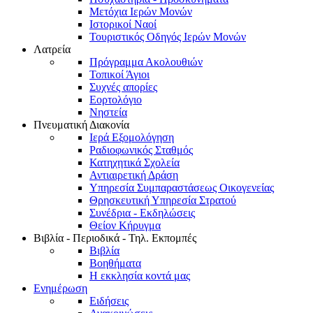
Μετόχια Ιερών Μονών
Ιστορικοί Ναοί
Τουριστικός Οδηγός Ιερών Μονών
Λατρεία
Πρόγραμμα Ακολουθιών
Τοπικοί Άγιοι
Συχνές απορίες
Εορτολόγιο
Νηστεία
Πνευματική Διακονία
Ιερά Εξομολόγηση
Ραδιοφωνικός Σταθμός
Κατηχητικά Σχολεία
Αντιαιρετική Δράση
Υπηρεσία Συμπαραστάσεως Οικογενείας
Θρησκευτική Υπηρεσία Στρατού
Συνέδρια - Εκδηλώσεις
Θείον Κήρυγμα
Βιβλία - Περιοδικά - Τηλ. Εκπομπές
Βιβλία
Βοηθήματα
Η εκκλησία κοντά μας
Ενημέρωση
Ειδήσεις