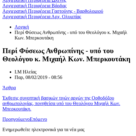
Αρχιερατική Περιφέρεια Ωλένης
Αρχιερατική Περιφέρεια Βάρδας
Αρχιερατική Περιφέρεια Γαστούνης - Βαρθολομιού
Αρχιερατική Περιφέρεια Αρχ. Ολυμπίας
Αρχική
Περί Φύσεως Ανθρωπίνης - υπό του Θεολόγου κ. Μιχαήλ
Κων. Μπερκουτάκη
Περί Φύσεως Ανθρωπίνης - υπό του
Θεολόγου κ. Μιχαήλ Κων. Μπερκουτάκη
Ι.Μ Ηλείας
Παρ, 08/02/2019 - 08:56
Άρθρα
Έκθεσις συνοπτική βασικών τινών αρχών της Ορθοδόξου
ανθρωπολογίας, πονηθείσα υπό του Θεολόγου Μιχαήλ Κων.
Μπερκουτάκη.
Προηγούμενο
Επόμενο
Ενημερωθείτε ηλεκτρονικά για τα νέα μας