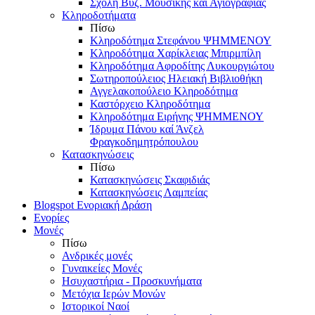
Σχολή Βυζ. Μουσικής και Αγιογραφίας
Κληροδοτήματα
Πίσω
Κληροδότημα Στεφάνου ΨΗΜΜΕΝΟΥ
Κληροδότημα Χαρίκλειας Μπιρμπίλη
Κληροδότημα Αφροδίτης Λυκουργιώτου
Σωτηροπούλειος Ηλειακή Βιβλιοθήκη
Αγγελακοπούλειο Κληροδότημα
Καστόρχειο Κληροδότημα
Κληροδότημα Ειρήνης ΨΗΜΜΕΝΟΥ
Ίδρυμα Πάνου καί Άνζελ
Φραγκοδημητρόπουλου
Κατασκηνώσεις
Πίσω
Κατασκηνώσεις Σκαφιδιάς
Κατασκηνώσεις Λαμπείας
Blogspot Ενοριακή Δράση
Ενορίες
Μονές
Πίσω
Ανδρικές μονές
Γυναικείες Μονές
Ησυχαστήρια - Προσκυνήματα
Μετόχια Ιερών Μονών
Ιστορικοί Ναοί