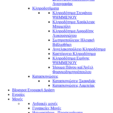
Αγιογραφίας
Κληροδοτήματα
Κληροδότημα Στεφάνου
ΨΗΜΜΕΝΟΥ
Κληροδότημα Χαρίκλειας
Μπιρμπίλη
Κληροδότημα Αφροδίτης
Λυκουργιώτου
Σωτηροπούλειος Ηλειακή
Βιβλιοθήκη
Αγγελακοπούλειο Κληροδότημα
Καστόρχειο Κληροδότημα
Κληροδότημα Ειρήνης
ΨΗΜΜΕΝΟΥ
Ίδρυμα Πάνου καί Άνζελ
Φραγκοδημητρόπουλου
Κατασκηνώσεις
Κατασκηνώσεις Σκαφιδιάς
Κατασκηνώσεις Λαμπείας
Blogspot Ενοριακή Δράση
Ενορίες
Μονές
Ανδρικές μονές
Γυναικείες Μονές
Ησυχαστήρια - Προσκυνήματα