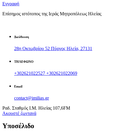
Εγγραφή
Επίσημος ιστότοπος της Ιεράς Μητροπόλεως Ηλείας
Διεύθυνση
28η Οκτωβρίου 52 Πύργος Ηλεία, 27131
ΤΗΛΕΦΩΝΟ
+302621022527
+302621022069
Email
contact@imilias.gr
Ραδ. Σταθμός Ι.Μ. Ηλείας 107,6FM
Aκουστέ ζωντανά
Υποσέλιδο