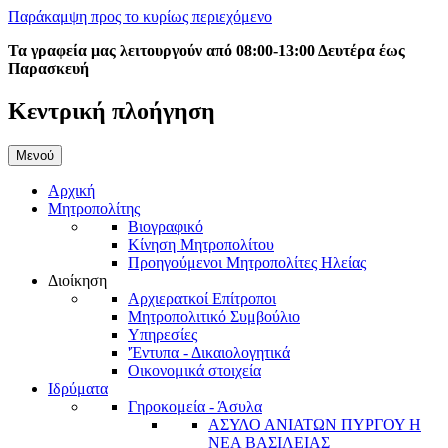
Παράκαμψη προς το κυρίως περιεχόμενο
Τα γραφεία μας λειτουργούν από 08:00-13:00 Δευτέρα έως
Παρασκευή
Κεντρική πλοήγηση
Μενού
Αρχική
Μητροπολίτης
Βιογραφικό
Κίνηση Μητροπολίτου
Προηγούμενοι Μητροπολίτες Ηλείας
Διοίκηση
Αρχιερατκοί Επίτροποι
Μητροπολιτικό Συμβούλιο
Υπηρεσίες
'Έντυπα - Δικαιολογητικά
Οικονομικά στοιχεία
Ιδρύματα
Γηροκομεία - Άσυλα
ΑΣΥΛΟ ΑΝΙΑΤΩΝ ΠΥΡΓΟΥ Η
ΝΕΑ ΒΑΣΙΛΕΙΑΣ