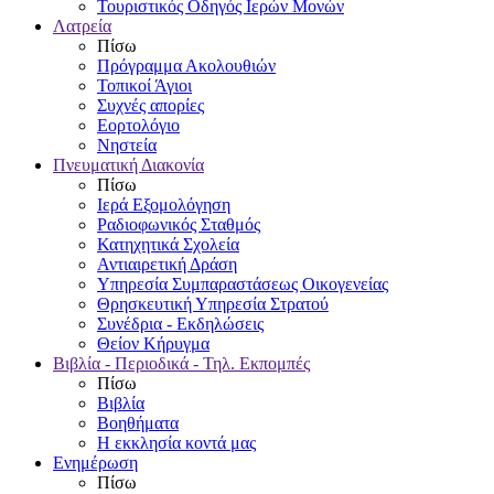
Τουριστικός Οδηγός Ιερών Μονών
Λατρεία
Πίσω
Πρόγραμμα Ακολουθιών
Τοπικοί Άγιοι
Συχνές απορίες
Εορτολόγιο
Νηστεία
Πνευματική Διακονία
Πίσω
Ιερά Εξομολόγηση
Ραδιοφωνικός Σταθμός
Κατηχητικά Σχολεία
Αντιαιρετική Δράση
Υπηρεσία Συμπαραστάσεως Οικογενείας
Θρησκευτική Υπηρεσία Στρατού
Συνέδρια - Εκδηλώσεις
Θείον Κήρυγμα
Βιβλία - Περιοδικά - Τηλ. Εκπομπές
Πίσω
Βιβλία
Βοηθήματα
Η εκκλησία κοντά μας
Ενημέρωση
Πίσω