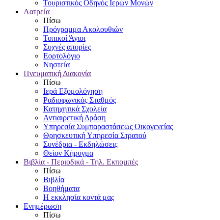
Τουριστικός Οδηγός Ιερών Μονών
Λατρεία
Πίσω
Πρόγραμμα Ακολουθιών
Τοπικοί Άγιοι
Συχνές απορίες
Εορτολόγιο
Νηστεία
Πνευματική Διακονία
Πίσω
Ιερά Εξομολόγηση
Ραδιοφωνικός Σταθμός
Κατηχητικά Σχολεία
Αντιαιρετική Δράση
Υπηρεσία Συμπαραστάσεως Οικογενείας
Θρησκευτική Υπηρεσία Στρατού
Συνέδρια - Εκδηλώσεις
Θείον Κήρυγμα
Βιβλία - Περιοδικά - Τηλ. Εκπομπές
Πίσω
Βιβλία
Βοηθήματα
Η εκκλησία κοντά μας
Ενημέρωση
Πίσω