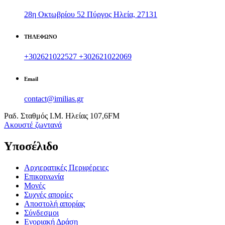
28η Οκτωβρίου 52 Πύργος Ηλεία, 27131
ΤΗΛΕΦΩΝΟ
+302621022527
+302621022069
Email
contact@imilias.gr
Ραδ. Σταθμός Ι.Μ. Ηλείας 107,6FM
Aκουστέ ζωντανά
Υποσέλιδο
Αρχιερατικές Περιφέρειες
Επικοινωνία
Μονές
Συχνές απορίες
Αποστολή απορίας
Σύνδεσμοι
Ενοριακή Δράση