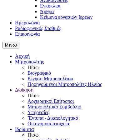
Ανακοινώσεις
Εγκύκλιοι
Άρθρα
Κείμενα εργασιών Ιερέων
Ημερολόγιο
Ραδιοφωνικός Σταθμός
Επικοινωνία
Μενού
Αρχική
Μητροπολίτης
Πίσω
Βιογραφικό
Κίνηση Μητροπολίτου
Προηγούμενοι Μητροπολίτες Ηλείας
Διοίκηση
Πίσω
Αρχιερατκοί Επίτροποι
Μητροπολιτικό Συμβούλιο
Υπηρεσίες
'Έντυπα - Δικαιολογητικά
Οικονομικά στοιχεία
Ιδρύματα
Πίσω