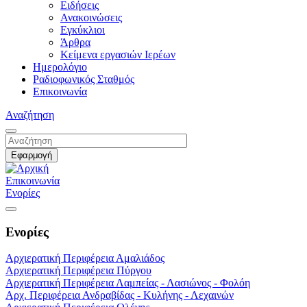
Ειδήσεις
Ανακοινώσεις
Εγκύκλιοι
Άρθρα
Κείμενα εργασιών Ιερέων
Ημερολόγιο
Ραδιοφωνικός Σταθμός
Επικοινωνία
Αναζήτηση
Επικοινωνία
Ενορίες
Ενορίες
Αρχιερατική Περιφέρεια Αμαλιάδος
Αρχιερατική Περιφέρεια Πύργου
Αρχιερατική Περιφέρεια Λαμπείας - Λασιώνος - Φολόη
Αρχ. Περιφέρεια Ανδραβίδας - Κυλήνης - Λεχαινών