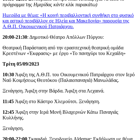
πρόγραμμα της Ημερίδας κάντε κλίκ παρακάτω)
Ημερίδα με θέμα: «Η κοινή περιβαλλοντική συνθήκη στο φυσικό
και αστικό περιβάλλον σε Ηλεία και Μακεδονία» παρουσία της
Α.Θ.Π. Οικουμενικού Πατριάρχου.
20:00-21:30
: Δημοτικό Θέατρο Απόλλων Πύργου:
Θεατρική Παράσταση από την ερασιτεχνική θεατρική ομάδα
Κρεστένων «Έκφρασις» με έργο «Το πανηγύρι του Κεχαίδη»
Τρίτη 05/09/2023
10:30
Άφιξη της Α.Θ.Π. του Οικουμενικού Πατριάρχου στον Ιερό
Ναό Κοιμήσεως Θεοτόκου (Παλαιοπαναγιά) Μανωλάδας.
Ξενάγηση. Άφιξη στην Βάρδα. Άφιξη στα Λεχαινά.
11:45
Άφιξη στο Κάστρο Χλεμούτσι. Ξενάγηση.
12:45
Άφιξη στην Ιερά Μονή Βλαχερνών Κάτω Παναγιάς
Κυλλήνης.
Ξενάγηση.
20:00-22:00
Σκαφιδιά. Ξενοδοχείο Aldemar: Εκδήλωση με θέμα