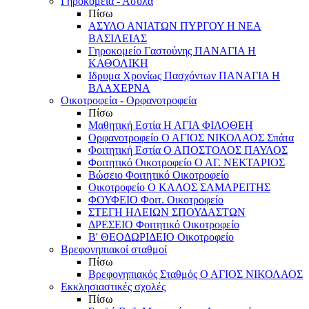
Γηροκομεία - Άσυλα
Πίσω
ΑΣΥΛΟ ΑΝΙΑΤΩΝ ΠΥΡΓΟΥ Η ΝΕΑ
ΒΑΣΙΛΕΙΑΣ
Γηροκομείο Γαστούνης ΠΑΝΑΓΙΑ Η
ΚΑΘΟΛΙΚΗ
Ιδρυμα Χρονίως Πασχόντων ΠΑΝΑΓΙΑ Η
ΒΛΑΧΕΡΝΑ
Οικοτροφεία - Ορφανοτροφεία
Πίσω
Μαθητική Εστία Η ΑΓΙΑ ΦΙΛΟΘΕΗ
Ορφανοτροφείο Ο ΑΓΙΟΣ ΝΙΚΟΛΑΟΣ Σπάτα
Φοιτητική Εστία Ο ΑΠΟΣΤΟΛΟΣ ΠΑΥΛΟΣ
Φοιτητικό Οικοτροφείο Ο ΑΓ. ΝΕΚΤΑΡΙΟΣ
Βώσειο Φοιτητικό Οικοτροφείο
Οικοτροφείο Ο ΚΑΛΟΣ ΣΑΜΑΡΕΙΤΗΣ
ΦΟΥΦΕΙΟ Φοιτ. Οικοτροφείο
ΣΤΕΓΗ ΗΛΕΙΩΝ ΣΠΟΥΔΑΣΤΩΝ
ΔΡΕΣΕΙΟ Φοιτητικό Οικοτροφείο
Β' ΘΕΟΔΩΡΙΔΕΙΟ Οικοτροφείο
Βρεφονηπιακοί σταθμοί
Πίσω
Βρεφονηπιακός Σταθμός Ο ΑΓΙΟΣ ΝΙΚΟΛΑΟΣ
Εκκλησιαστικές σχολές
Πίσω