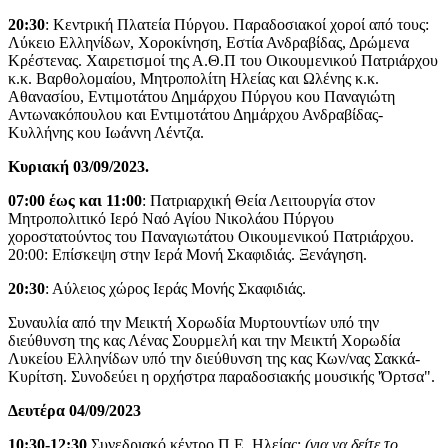
20:30
: Κεντρική Πλατεία Πύργου. Παραδοσιακοί χοροί από τους:
Λύκειο Ελληνίδων, Χοροκίνηση, Εστία Ανδραβίδας, Δρώμενα
Κρέστενας. Χαιρετισμοί της Α.Θ.Π του Οικουμενικού Πατριάρχου
κ.κ. Βαρθολομαίου, Μητροπολίτη Ηλείας και Ωλένης κ.κ.
Αθανασίου, Εντιμοτάτου Δημάρχου Πύργου κου Παναγιώτη
Αντωνακόπουλου και Εντιμοτάτου Δημάρχου Ανδραβίδας-
Κυλλήνης κου Ιωάννη Λέντζα.
Κυριακή 03/09/2023.
07:00 έως και 11:00
: Πατριαρχική Θεία Λειτουργία στον
Μητροπολιτικό Ιερό Ναό Αγίου Νικολάου Πύργου
χοροστατούντος του Παναγιωτάτου Οικουμενικού Πατριάρχου.
20:00: Επίσκεψη στην Ιερά Μονή Σκαφιδιάς. Ξενάγηση.
20:30
: Αύλειος χώρος Ιεράς Μονής Σκαφιδιάς.
Συναυλία από την Μεικτή Χορωδία Μυρτουντίων υπό την
διεύθυνση της κας Λένας Σουρμελή και την Μεικτή Χορωδία
Λυκείου Ελληνίδων υπό την διεύθυνση της κας Κων/νας Σακκά-
Κυρίτση. Συνοδεύει η ορχήστρα παραδοσιακής μουσικής 'Όρτσα".
Δευτέρα 04/09/2023
10:30-12:30
Συνεδριακό κέντρο Π.Ε. Ηλείας:
(για να δείτε το