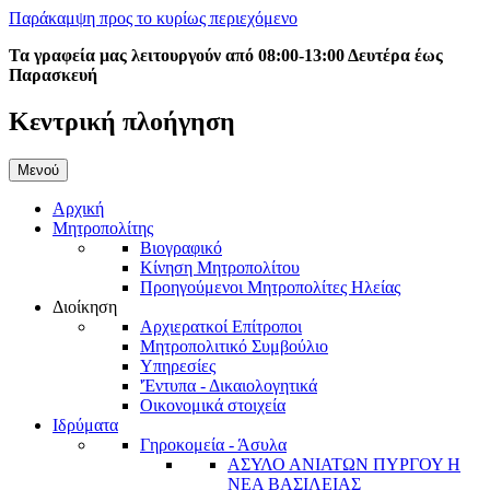
Παράκαμψη προς το κυρίως περιεχόμενο
Τα γραφεία μας λειτουργούν από 08:00-13:00 Δευτέρα έως
Παρασκευή
Κεντρική πλοήγηση
Μενού
Αρχική
Μητροπολίτης
Βιογραφικό
Κίνηση Μητροπολίτου
Προηγούμενοι Μητροπολίτες Ηλείας
Διοίκηση
Αρχιερατκοί Επίτροποι
Μητροπολιτικό Συμβούλιο
Υπηρεσίες
'Έντυπα - Δικαιολογητικά
Οικονομικά στοιχεία
Ιδρύματα
Γηροκομεία - Άσυλα
ΑΣΥΛΟ ΑΝΙΑΤΩΝ ΠΥΡΓΟΥ Η
ΝΕΑ ΒΑΣΙΛΕΙΑΣ