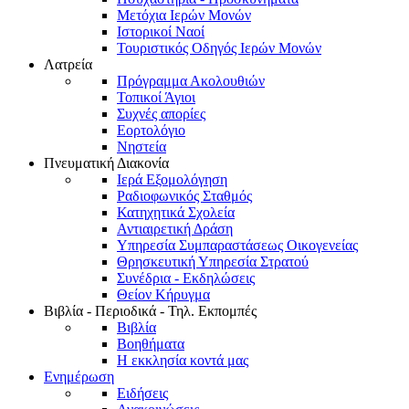
Μετόχια Ιερών Μονών
Ιστορικοί Ναοί
Τουριστικός Οδηγός Ιερών Μονών
Λατρεία
Πρόγραμμα Ακολουθιών
Τοπικοί Άγιοι
Συχνές απορίες
Εορτολόγιο
Νηστεία
Πνευματική Διακονία
Ιερά Εξομολόγηση
Ραδιοφωνικός Σταθμός
Κατηχητικά Σχολεία
Αντιαιρετική Δράση
Υπηρεσία Συμπαραστάσεως Οικογενείας
Θρησκευτική Υπηρεσία Στρατού
Συνέδρια - Εκδηλώσεις
Θείον Κήρυγμα
Βιβλία - Περιοδικά - Τηλ. Εκπομπές
Βιβλία
Βοηθήματα
Η εκκλησία κοντά μας
Ενημέρωση
Ειδήσεις