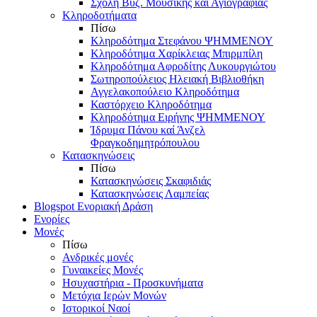
Σχολή Βυζ. Μουσικής και Αγιογραφίας
Κληροδοτήματα
Πίσω
Κληροδότημα Στεφάνου ΨΗΜΜΕΝΟΥ
Κληροδότημα Χαρίκλειας Μπιρμπίλη
Κληροδότημα Αφροδίτης Λυκουργιώτου
Σωτηροπούλειος Ηλειακή Βιβλιοθήκη
Αγγελακοπούλειο Κληροδότημα
Καστόρχειο Κληροδότημα
Κληροδότημα Ειρήνης ΨΗΜΜΕΝΟΥ
Ίδρυμα Πάνου καί Άνζελ
Φραγκοδημητρόπουλου
Κατασκηνώσεις
Πίσω
Κατασκηνώσεις Σκαφιδιάς
Κατασκηνώσεις Λαμπείας
Blogspot Ενοριακή Δράση
Ενορίες
Μονές
Πίσω
Ανδρικές μονές
Γυναικείες Μονές
Ησυχαστήρια - Προσκυνήματα
Μετόχια Ιερών Μονών
Ιστορικοί Ναοί