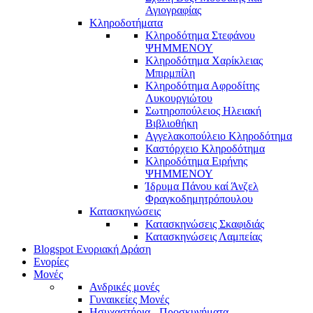
Αγιογραφίας
Κληροδοτήματα
Κληροδότημα Στεφάνου
ΨΗΜΜΕΝΟΥ
Κληροδότημα Χαρίκλειας
Μπιρμπίλη
Κληροδότημα Αφροδίτης
Λυκουργιώτου
Σωτηροπούλειος Ηλειακή
Βιβλιοθήκη
Αγγελακοπούλειο Κληροδότημα
Καστόρχειο Κληροδότημα
Κληροδότημα Ειρήνης
ΨΗΜΜΕΝΟΥ
Ίδρυμα Πάνου καί Άνζελ
Φραγκοδημητρόπουλου
Κατασκηνώσεις
Κατασκηνώσεις Σκαφιδιάς
Κατασκηνώσεις Λαμπείας
Blogspot Ενοριακή Δράση
Ενορίες
Μονές
Ανδρικές μονές
Γυναικείες Μονές
Ησυχαστήρια - Προσκυνήματα