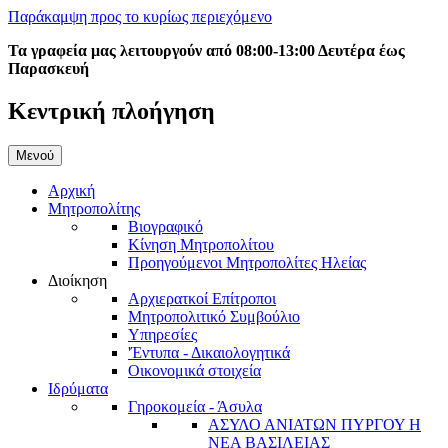
Παράκαμψη προς το κυρίως περιεχόμενο
Τα γραφεία μας λειτουργούν από 08:00-13:00 Δευτέρα έως
Παρασκευή
Κεντρική πλοήγηση
Μενού
Αρχική
Μητροπολίτης
Βιογραφικό
Κίνηση Μητροπολίτου
Προηγούμενοι Μητροπολίτες Ηλείας
Διοίκηση
Αρχιερατκοί Επίτροποι
Μητροπολιτικό Συμβούλιο
Υπηρεσίες
'Έντυπα - Δικαιολογητικά
Οικονομικά στοιχεία
Ιδρύματα
Γηροκομεία - Άσυλα
ΑΣΥΛΟ ΑΝΙΑΤΩΝ ΠΥΡΓΟΥ Η
ΝΕΑ ΒΑΣΙΛΕΙΑΣ