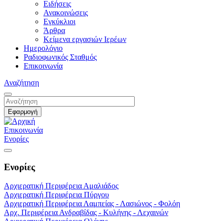
Ειδήσεις
Ανακοινώσεις
Εγκύκλιοι
Άρθρα
Κείμενα εργασιών Ιερέων
Ημερολόγιο
Ραδιοφωνικός Σταθμός
Επικοινωνία
Αναζήτηση
Επικοινωνία
Ενορίες
Ενορίες
Αρχιερατική Περιφέρεια Αμαλιάδος
Αρχιερατική Περιφέρεια Πύργου
Αρχιερατική Περιφέρεια Λαμπείας - Λασιώνος - Φολόη
Αρχ. Περιφέρεια Ανδραβίδας - Κυλήνης - Λεχαινών