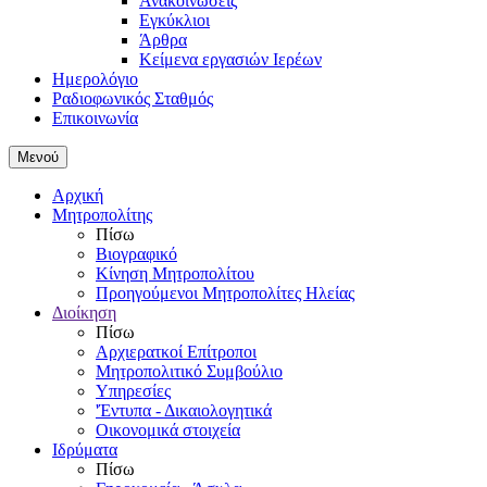
Ανακοινώσεις
Εγκύκλιοι
Άρθρα
Κείμενα εργασιών Ιερέων
Ημερολόγιο
Ραδιοφωνικός Σταθμός
Επικοινωνία
Μενού
Αρχική
Μητροπολίτης
Πίσω
Βιογραφικό
Κίνηση Μητροπολίτου
Προηγούμενοι Μητροπολίτες Ηλείας
Διοίκηση
Πίσω
Αρχιερατκοί Επίτροποι
Μητροπολιτικό Συμβούλιο
Υπηρεσίες
'Έντυπα - Δικαιολογητικά
Οικονομικά στοιχεία
Ιδρύματα
Πίσω