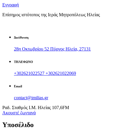
Εγγραφή
Επίσημος ιστότοπος της Ιεράς Μητροπόλεως Ηλείας
Διεύθυνση
28η Οκτωβρίου 52 Πύργος Ηλεία, 27131
ΤΗΛΕΦΩΝΟ
+302621022527
+302621022069
Email
contact@imilias.gr
Ραδ. Σταθμός Ι.Μ. Ηλείας 107,6FM
Aκουστέ ζωντανά
Υποσέλιδο