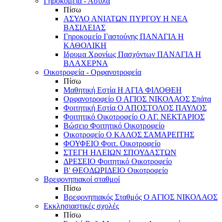
Γηροκομεία - Άσυλα
Πίσω
ΑΣΥΛΟ ΑΝΙΑΤΩΝ ΠΥΡΓΟΥ Η ΝΕΑ
ΒΑΣΙΛΕΙΑΣ
Γηροκομείο Γαστούνης ΠΑΝΑΓΙΑ Η
ΚΑΘΟΛΙΚΗ
Ιδρυμα Χρονίως Πασχόντων ΠΑΝΑΓΙΑ Η
ΒΛΑΧΕΡΝΑ
Οικοτροφεία - Ορφανοτροφεία
Πίσω
Μαθητική Εστία Η ΑΓΙΑ ΦΙΛΟΘΕΗ
Ορφανοτροφείο Ο ΑΓΙΟΣ ΝΙΚΟΛΑΟΣ Σπάτα
Φοιτητική Εστία Ο ΑΠΟΣΤΟΛΟΣ ΠΑΥΛΟΣ
Φοιτητικό Οικοτροφείο Ο ΑΓ. ΝΕΚΤΑΡΙΟΣ
Βώσειο Φοιτητικό Οικοτροφείο
Οικοτροφείο Ο ΚΑΛΟΣ ΣΑΜΑΡΕΙΤΗΣ
ΦΟΥΦΕΙΟ Φοιτ. Οικοτροφείο
ΣΤΕΓΗ ΗΛΕΙΩΝ ΣΠΟΥΔΑΣΤΩΝ
ΔΡΕΣΕΙΟ Φοιτητικό Οικοτροφείο
Β' ΘΕΟΔΩΡΙΔΕΙΟ Οικοτροφείο
Βρεφονηπιακοί σταθμοί
Πίσω
Βρεφονηπιακός Σταθμός Ο ΑΓΙΟΣ ΝΙΚΟΛΑΟΣ
Εκκλησιαστικές σχολές
Πίσω