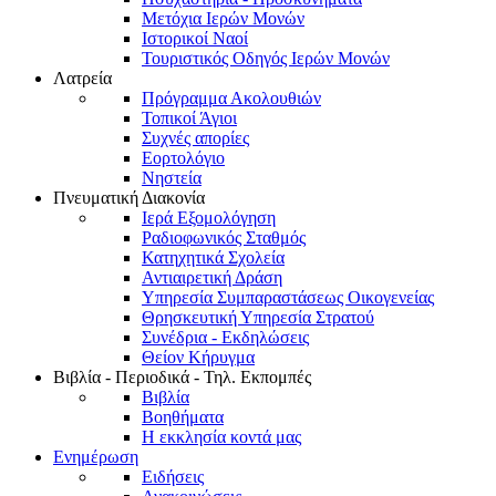
Μετόχια Ιερών Μονών
Ιστορικοί Ναοί
Τουριστικός Οδηγός Ιερών Μονών
Λατρεία
Πρόγραμμα Ακολουθιών
Τοπικοί Άγιοι
Συχνές απορίες
Εορτολόγιο
Νηστεία
Πνευματική Διακονία
Ιερά Εξομολόγηση
Ραδιοφωνικός Σταθμός
Κατηχητικά Σχολεία
Αντιαιρετική Δράση
Υπηρεσία Συμπαραστάσεως Οικογενείας
Θρησκευτική Υπηρεσία Στρατού
Συνέδρια - Εκδηλώσεις
Θείον Κήρυγμα
Βιβλία - Περιοδικά - Τηλ. Εκπομπές
Βιβλία
Βοηθήματα
Η εκκλησία κοντά μας
Ενημέρωση
Ειδήσεις