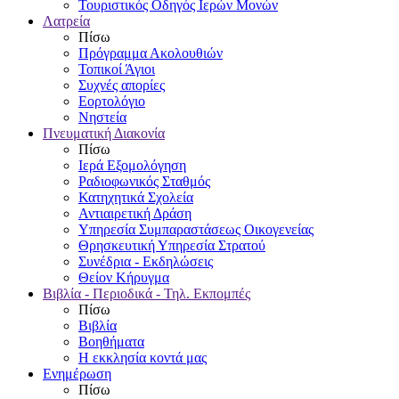
Τουριστικός Οδηγός Ιερών Μονών
Λατρεία
Πίσω
Πρόγραμμα Ακολουθιών
Τοπικοί Άγιοι
Συχνές απορίες
Εορτολόγιο
Νηστεία
Πνευματική Διακονία
Πίσω
Ιερά Εξομολόγηση
Ραδιοφωνικός Σταθμός
Κατηχητικά Σχολεία
Αντιαιρετική Δράση
Υπηρεσία Συμπαραστάσεως Οικογενείας
Θρησκευτική Υπηρεσία Στρατού
Συνέδρια - Εκδηλώσεις
Θείον Κήρυγμα
Βιβλία - Περιοδικά - Τηλ. Εκπομπές
Πίσω
Βιβλία
Βοηθήματα
Η εκκλησία κοντά μας
Ενημέρωση
Πίσω