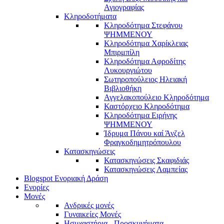
Αγιογραφίας
Κληροδοτήματα
Κληροδότημα Στεφάνου
ΨΗΜΜΕΝΟΥ
Κληροδότημα Χαρίκλειας
Μπιρμπίλη
Κληροδότημα Αφροδίτης
Λυκουργιώτου
Σωτηροπούλειος Ηλειακή
Βιβλιοθήκη
Αγγελακοπούλειο Κληροδότημα
Καστόρχειο Κληροδότημα
Κληροδότημα Ειρήνης
ΨΗΜΜΕΝΟΥ
Ίδρυμα Πάνου καί Άνζελ
Φραγκοδημητρόπουλου
Κατασκηνώσεις
Κατασκηνώσεις Σκαφιδιάς
Κατασκηνώσεις Λαμπείας
Blogspot Ενοριακή Δράση
Ενορίες
Μονές
Ανδρικές μονές
Γυναικείες Μονές
Ησυχαστήρια - Προσκυνήματα