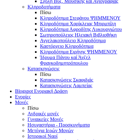
Σχολή Βυζ. Μουσικής και Αγιογραφίας
Κληροδοτήματα
Πίσω
Κληροδότημα Στεφάνου ΨΗΜΜΕΝΟΥ
Κληροδότημα Χαρίκλειας Μπιρμπίλη
Κληροδότημα Αφροδίτης Λυκουργιώτου
Σωτηροπούλειος Ηλειακή Βιβλιοθήκη
Αγγελακοπούλειο Κληροδότημα
Καστόρχειο Κληροδότημα
Κληροδότημα Ειρήνης ΨΗΜΜΕΝΟΥ
Ίδρυμα Πάνου καί Άνζελ
Φραγκοδημητρόπουλου
Κατασκηνώσεις
Πίσω
Κατασκηνώσεις Σκαφιδιάς
Κατασκηνώσεις Λαμπείας
Blogspot Ενοριακή Δράση
Ενορίες
Μονές
Πίσω
Ανδρικές μονές
Γυναικείες Μονές
Ησυχαστήρια - Προσκυνήματα
Μετόχια Ιερών Μονών
Ιστορικοί Ναοί