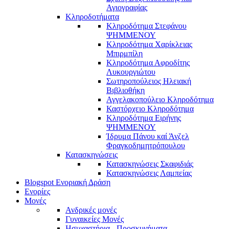
Αγιογραφίας
Κληροδοτήματα
Κληροδότημα Στεφάνου
ΨΗΜΜΕΝΟΥ
Κληροδότημα Χαρίκλειας
Μπιρμπίλη
Κληροδότημα Αφροδίτης
Λυκουργιώτου
Σωτηροπούλειος Ηλειακή
Βιβλιοθήκη
Αγγελακοπούλειο Κληροδότημα
Καστόρχειο Κληροδότημα
Κληροδότημα Ειρήνης
ΨΗΜΜΕΝΟΥ
Ίδρυμα Πάνου καί Άνζελ
Φραγκοδημητρόπουλου
Κατασκηνώσεις
Κατασκηνώσεις Σκαφιδιάς
Κατασκηνώσεις Λαμπείας
Blogspot Ενοριακή Δράση
Ενορίες
Μονές
Ανδρικές μονές
Γυναικείες Μονές
Ησυχαστήρια - Προσκυνήματα