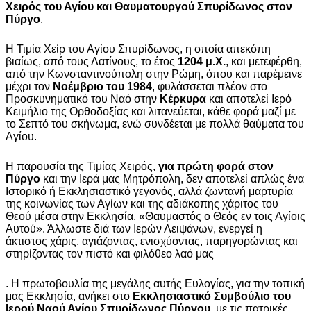
Χειρός του Αγίου και Θαυματουργού Σπυρίδωνος στον
Πύργο
.
Η Τιμία Χείρ του Αγίου Σπυρίδωνος, η οποία απεκόπη
βιαίως, από τους Λατίνους, το έτος
1204 μ.Χ.
, και μετεφέρθη,
από την Κωνσταντινούπολη στην Ρώμη, όπου και παρέμεινε
μέχρι τον
Νοέμβριο του 1984
, φυλάσσεται πλέον στο
Προσκυνηματικό του Ναό στην
Κέρκυρα
και αποτελεί Ιερό
Κειμήλιο της Ορθοδοξίας και λιτανεύεται, κάθε φορά μαζί με
το Σεπτό του σκήνωμα, ενώ συνδέεται με πολλά θαύματα του
Αγίου.
Η παρουσία της Τιμίας Χειρός,
για πρώτη φορά στον
Πύργο
και την Ιερά μας Μητρόπολη, δεν αποτελεί απλώς ένα
Ιστορικό ή Εκκλησιαστικό γεγονός, αλλά ζωντανή μαρτυρία
της κοινωνίας των Αγίων και της αδιάκοπης χάριτος του
Θεού μέσα στην Εκκλησία. «Θαυμαστός ο Θεός εν τοις Αγίοις
Αυτού». Άλλωστε διά των Ιερών Λειψάνων, ενεργεί η
άκτιστος χάρις, αγιάζοντας, ενισχύοντας, παρηγορώντας και
στηρίζοντας τον πιστό και φιλόθεο λαό μας
. Η πρωτοβουλία της μεγάλης αυτής Ευλογίας, για την τοπική
μας Εκκλησία, ανήκει στο
Εκκλησιαστικό Συμβούλιο του
Ιερού Ναού Αγίου Σπυρίδωνος Πύργου
, με τις πατρικές