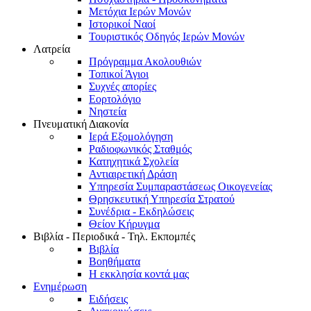
Μετόχια Ιερών Μονών
Ιστορικοί Ναοί
Τουριστικός Οδηγός Ιερών Μονών
Λατρεία
Πρόγραμμα Ακολουθιών
Τοπικοί Άγιοι
Συχνές απορίες
Εορτολόγιο
Νηστεία
Πνευματική Διακονία
Ιερά Εξομολόγηση
Ραδιοφωνικός Σταθμός
Κατηχητικά Σχολεία
Αντιαιρετική Δράση
Υπηρεσία Συμπαραστάσεως Οικογενείας
Θρησκευτική Υπηρεσία Στρατού
Συνέδρια - Εκδηλώσεις
Θείον Κήρυγμα
Βιβλία - Περιοδικά - Τηλ. Εκπομπές
Βιβλία
Βοηθήματα
Η εκκλησία κοντά μας
Ενημέρωση
Ειδήσεις