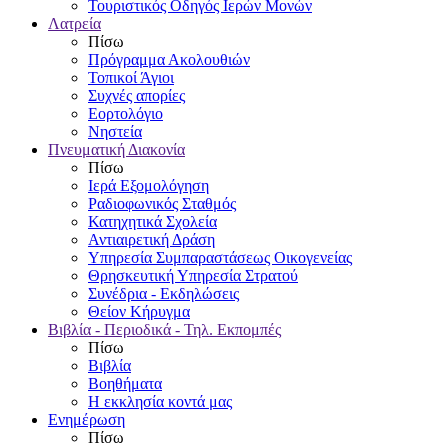
Τουριστικός Οδηγός Ιερών Μονών
Λατρεία
Πίσω
Πρόγραμμα Ακολουθιών
Τοπικοί Άγιοι
Συχνές απορίες
Εορτολόγιο
Νηστεία
Πνευματική Διακονία
Πίσω
Ιερά Εξομολόγηση
Ραδιοφωνικός Σταθμός
Κατηχητικά Σχολεία
Αντιαιρετική Δράση
Υπηρεσία Συμπαραστάσεως Οικογενείας
Θρησκευτική Υπηρεσία Στρατού
Συνέδρια - Εκδηλώσεις
Θείον Κήρυγμα
Βιβλία - Περιοδικά - Τηλ. Εκπομπές
Πίσω
Βιβλία
Βοηθήματα
Η εκκλησία κοντά μας
Ενημέρωση
Πίσω