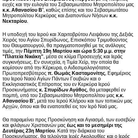
ευχές και την ευλογία του Σεβασμιωτάτου Μητροπολίτου μας
κ.κ. Αθανασίου Β’
, καθώς επίσης και του Σεβασμιωτάτου
Μητροπολίτου Κερκύρας και Διαποντίων Νήσων
κ.κ.
Νεκταρίου
.
Η υποδοχή του Ιερού και Χαριτοβρύτου Λειψάνου της Δεξιάς
Χειρός του Αγίου Σπυρίδωνος, Επισκόπου Τριμυθούντος
του Θαυματουργού, θα πραγματοποιηθεί με τις ανάλογες
τιμές, την
Πέμπτη 19η Μαρτίου και ώρα 5:30 μ.μ. στην
"Πλατεία Νικάκη"
, μέσα σε κλίμα Προσευχής και Ιεράς
συγκινήσεως. Εν συνεχεία, η Τιμία Χείρ, την οποία θα
κομίσουν από την Κέρκυρα, ο Αιδεσιμολογιότατος
Πρωτοπρεσβύτερος
π. Θωμάς Κασταμονίτης
, Εφημέριος
του Ιερού Ναού Αγίων Πάντων Γουβιών και ο
Εκκλησιαστικός Επίτροπος του εν Κερκύρα Ιερού
Προσκυνήματος
κ. Σπυρίδων Αγάθος
, θα μεταφερθεί εν
πομπή, υπό του Σεβασμιωτάτου Μητροπολίτου μας
κ.κ.
Αθανασίου Β’
, μετά του Ιερού Κλήρου και των τοπικών μας
Αρχών, όπου και θα εναποτεθεί εις τον Ιερό Ναό μας.
Θα παραμείνει προς Προσκύνηση και Αγιασμό, των ευσεβών
και φιλάγιων Χριστιανών μας
έως και το μεσημέρι της
Δευτέρας 23η Μαρτίου
. Κατά την διάρκεια του
Προσκυνήματος, θα τελούνται Ιερές Ακολουθίες και ο Ιερός