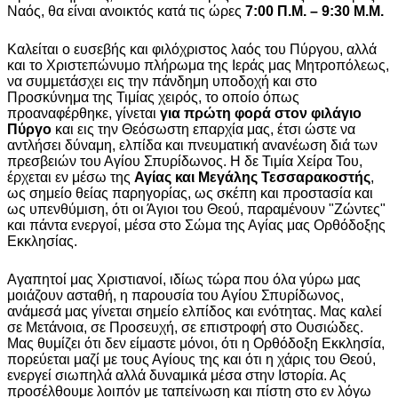
Ναός, θα είναι ανοικτός κατά τις ώρες
7:00 Π.Μ. – 9:30 Μ.Μ.
Καλείται ο ευσεβής και φιλόχριστος λαός του Πύργου, αλλά
και το Χριστεπώνυμο πλήρωμα της Ιεράς μας Μητροπόλεως,
να συμμετάσχει εις την πάνδημη υποδοχή και στο
Προσκύνημα της Τιμίας χειρός, το οποίο όπως
προαναφέρθηκε, γίνεται
για πρώτη φορά στον φιλάγιο
Πύργο
και εις την Θεόσωστη επαρχία μας, έτσι ώστε να
αντλήσει δύναμη, ελπίδα και πνευματική ανανέωση διά των
πρεσβειών του Αγίου Σπυρίδωνος. Η δε Τιμία Χείρα Του,
έρχεται εν μέσω της
Αγίας και Μεγάλης Τεσσαρακοστής
,
ως σημείο θείας παρηγορίας, ως σκέπη και προστασία και
ως υπενθύμιση, ότι οι Άγιοι του Θεού, παραμένουν "Ζώντες"
και πάντα ενεργοί, μέσα στο Σώμα της Αγίας μας Ορθόδοξης
Εκκλησίας.
Αγαπητοί μας Χριστιανοί, ιδίως τώρα που όλα γύρω μας
μοιάζουν ασταθή, η παρουσία του Αγίου Σπυρίδωνος,
ανάμεσά μας γίνεται σημείο ελπίδος και ενότητας. Μας καλεί
σε Μετάνοια, σε Προσευχή, σε επιστροφή στο Ουσιώδες.
Μας θυμίζει ότι δεν είμαστε μόνοι, ότι η Ορθόδοξη Εκκλησία,
πορεύεται μαζί με τους Αγίους της και ότι η χάρις του Θεού,
ενεργεί σιωπηλά αλλά δυναμικά μέσα στην Ιστορία. Ας
προσέλθουμε λοιπόν με ταπείνωση και πίστη στο εν λόγω