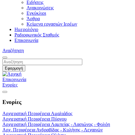
Ειδήσεις
Ανακοινώσεις
Εγκύκλιοι
Άρθρα
Κείμενα εργασιών Ιερέων
Ημερολόγιο
Ραδιοφωνικός Σταθμός
Επικοινωνία
Αναζήτηση
Επικοινωνία
Ενορίες
Ενορίες
Αρχιερατική Περιφέρεια Αμαλιάδος
Αρχιερατική Περιφέρεια Πύργου
Αρχιερατική Περιφέρεια Λαμπείας - Λασιώνος - Φολόη
Αρχ. Περιφέρεια Ανδραβίδας - Κυλήνης - Λεχαινών