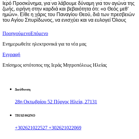
Ιερό Προσκύνημα, για να λάβουμε δύναμη για τον αγώνα της
ζωής, ειρήνη στην καρδιά και βεβαιότητα ότι: «ο Θεός μεθ’
ημών». Είθε η χάρις του Παναγίου Θεού, διά των πρεσβειών
του Αγίου Σπυρίδωνος, να ενισχύει και να ευλογεί Όλους
Προηγούμενο
Επόμενο
Ενημερωθείτε ηλεκτρονικά για τα νέα μας
Εγγραφή
Επίσημος ιστότοπος της Ιεράς Μητροπόλεως Ηλείας
Διεύθυνση
28η Οκτωβρίου 52 Πύργος Ηλεία, 27131
ΤΗΛΕΦΩΝΟ
+302621022527
+302621022069