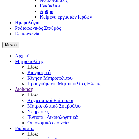
Ανακοινώσεις
Εγκύκλιοι
Άρθρα
Κείμενα εργασιών Ιερέων
Ημερολόγιο
Ραδιοφωνικός Σταθμός
Επικοινωνία
Μενού
Αρχική
Μητροπολίτης
Πίσω
Βιογραφικό
Κίνηση Μητροπολίτου
Προηγούμενοι Μητροπολίτες Ηλείας
Διοίκηση
Πίσω
Αρχιερατκοί Επίτροποι
Μητροπολιτικό Συμβούλιο
Υπηρεσίες
'Έντυπα - Δικαιολογητικά
Οικονομικά στοιχεία
Ιδρύματα
Πίσω