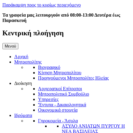
Παράκαμψη προς το κυρίως περιεχόμενο
Τα γραφεία μας λειτουργούν από 08:00-13:00 Δευτέρα έως
Παρασκευή
Κεντρική πλοήγηση
Μενού
Αρχική
Μητροπολίτης
Βιογραφικό
Κίνηση Μητροπολίτου
Προηγούμενοι Μητροπολίτες Ηλείας
Διοίκηση
Αρχιερατκοί Επίτροποι
Μητροπολιτικό Συμβούλιο
Υπηρεσίες
'Έντυπα - Δικαιολογητικά
Οικονομικά στοιχεία
Ιδρύματα
Γηροκομεία - Άσυλα
ΑΣΥΛΟ ΑΝΙΑΤΩΝ ΠΥΡΓΟΥ Η
ΝΕΑ ΒΑΣΙΛΕΙΑΣ