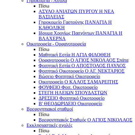
Γηροκομεία - Άσυλα
Πίσω
ΑΣΥΛΟ ΑΝΙΑΤΩΝ ΠΥΡΓΟΥ Η ΝΕΑ
ΒΑΣΙΛΕΙΑΣ
Γηροκομείο Γαστούνης ΠΑΝΑΓΙΑ Η
ΚΑΘΟΛΙΚΗ
Ιδρυμα Χρονίως Πασχόντων ΠΑΝΑΓΙΑ Η
ΒΛΑΧΕΡΝΑ
Οικοτροφεία - Ορφανοτροφεία
Πίσω
Μαθητική Εστία Η ΑΓΙΑ ΦΙΛΟΘΕΗ
Ορφανοτροφείο Ο ΑΓΙΟΣ ΝΙΚΟΛΑΟΣ Σπάτα
Φοιτητική Εστία Ο ΑΠΟΣΤΟΛΟΣ ΠΑΥΛΟΣ
Φοιτητικό Οικοτροφείο Ο ΑΓ. ΝΕΚΤΑΡΙΟΣ
Βώσειο Φοιτητικό Οικοτροφείο
Οικοτροφείο Ο ΚΑΛΟΣ ΣΑΜΑΡΕΙΤΗΣ
ΦΟΥΦΕΙΟ Φοιτ. Οικοτροφείο
ΣΤΕΓΗ ΗΛΕΙΩΝ ΣΠΟΥΔΑΣΤΩΝ
ΔΡΕΣΕΙΟ Φοιτητικό Οικοτροφείο
Β' ΘΕΟΔΩΡΙΔΕΙΟ Οικοτροφείο
Βρεφονηπιακοί σταθμοί
Πίσω
Βρεφονηπιακός Σταθμός Ο ΑΓΙΟΣ ΝΙΚΟΛΑΟΣ
Εκκλησιαστικές σχολές
Πίσω