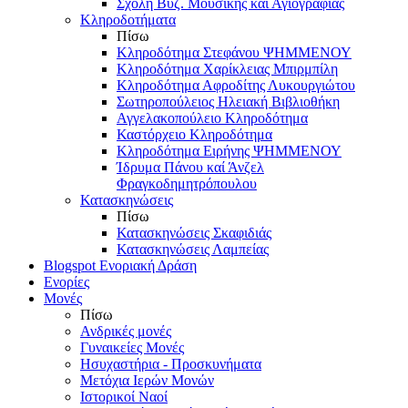
Σχολή Βυζ. Μουσικής και Αγιογραφίας
Κληροδοτήματα
Πίσω
Κληροδότημα Στεφάνου ΨΗΜΜΕΝΟΥ
Κληροδότημα Χαρίκλειας Μπιρμπίλη
Κληροδότημα Αφροδίτης Λυκουργιώτου
Σωτηροπούλειος Ηλειακή Βιβλιοθήκη
Αγγελακοπούλειο Κληροδότημα
Καστόρχειο Κληροδότημα
Κληροδότημα Ειρήνης ΨΗΜΜΕΝΟΥ
Ίδρυμα Πάνου καί Άνζελ
Φραγκοδημητρόπουλου
Κατασκηνώσεις
Πίσω
Κατασκηνώσεις Σκαφιδιάς
Κατασκηνώσεις Λαμπείας
Blogspot Ενοριακή Δράση
Ενορίες
Μονές
Πίσω
Ανδρικές μονές
Γυναικείες Μονές
Ησυχαστήρια - Προσκυνήματα
Μετόχια Ιερών Μονών
Ιστορικοί Ναοί