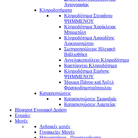
Αγιογραφίας
Κληροδοτήματα
Κληροδότημα Στεφάνου
ΨΗΜΜΕΝΟΥ
Κληροδότημα Χαρίκλειας
Μπιρμπίλη
Κληροδότημα Αφροδίτης
Λυκουργιώτου
Σωτηροπούλειος Ηλειακή
Βιβλιοθήκη
Αγγελακοπούλειο Κληροδότημα
Καστόρχειο Κληροδότημα
Κληροδότημα Ειρήνης
ΨΗΜΜΕΝΟΥ
Ίδρυμα Πάνου καί Άνζελ
Φραγκοδημητρόπουλου
Κατασκηνώσεις
Κατασκηνώσεις Σκαφιδιάς
Κατασκηνώσεις Λαμπείας
Blogspot Ενοριακή Δράση
Ενορίες
Μονές
Ανδρικές μονές
Γυναικείες Μονές
Ησυχαστήρια - Προσκυνήματα