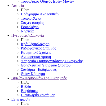
Τουριστικός Οδηγός Ιερών Μονών
Λατρεία
Πίσω
Πρόγραμμα Ακολουθιών
Τοπικοί Άγιοι
Συχνές απορίες
Εορτολόγιο
Νηστεία
Πνευματική Διακονία
Πίσω
Ιερά Εξομολόγηση
Ραδιοφωνικός Σταθμός
Κατηχητικά Σχολεία
Αντιαιρετική Δράση
Υπηρεσία Συμπαραστάσεως Οικογενείας
Θρησκευτική Υπηρεσία Στρατού
Συνέδρια - Εκδηλώσεις
Θείον Κήρυγμα
Βιβλία - Περιοδικά - Τηλ. Εκπομπές
Πίσω
Βιβλία
Βοηθήματα
Η εκκλησία κοντά μας
Ενημέρωση
Πίσω