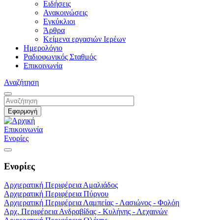
Ειδήσεις
Ανακοινώσεις
Εγκύκλιοι
Άρθρα
Κείμενα εργασιών Ιερέων
Ημερολόγιο
Ραδιοφωνικός Σταθμός
Επικοινωνία
Αναζήτηση
Επικοινωνία
Ενορίες
Ενορίες
Αρχιερατική Περιφέρεια Αμαλιάδος
Αρχιερατική Περιφέρεια Πύργου
Αρχιερατική Περιφέρεια Λαμπείας - Λασιώνος - Φολόη
Αρχ. Περιφέρεια Ανδραβίδας - Κυλήνης - Λεχαινών