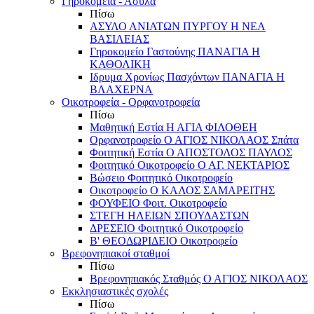
Γηροκομεία - Άσυλα
Πίσω
ΑΣΥΛΟ ΑΝΙΑΤΩΝ ΠΥΡΓΟΥ Η ΝΕΑ
ΒΑΣΙΛΕΙΑΣ
Γηροκομείο Γαστούνης ΠΑΝΑΓΙΑ Η
ΚΑΘΟΛΙΚΗ
Ιδρυμα Χρονίως Πασχόντων ΠΑΝΑΓΙΑ Η
ΒΛΑΧΕΡΝΑ
Οικοτροφεία - Ορφανοτροφεία
Πίσω
Μαθητική Εστία Η ΑΓΙΑ ΦΙΛΟΘΕΗ
Ορφανοτροφείο Ο ΑΓΙΟΣ ΝΙΚΟΛΑΟΣ Σπάτα
Φοιτητική Εστία Ο ΑΠΟΣΤΟΛΟΣ ΠΑΥΛΟΣ
Φοιτητικό Οικοτροφείο Ο ΑΓ. ΝΕΚΤΑΡΙΟΣ
Βώσειο Φοιτητικό Οικοτροφείο
Οικοτροφείο Ο ΚΑΛΟΣ ΣΑΜΑΡΕΙΤΗΣ
ΦΟΥΦΕΙΟ Φοιτ. Οικοτροφείο
ΣΤΕΓΗ ΗΛΕΙΩΝ ΣΠΟΥΔΑΣΤΩΝ
ΔΡΕΣΕΙΟ Φοιτητικό Οικοτροφείο
Β' ΘΕΟΔΩΡΙΔΕΙΟ Οικοτροφείο
Βρεφονηπιακοί σταθμοί
Πίσω
Βρεφονηπιακός Σταθμός Ο ΑΓΙΟΣ ΝΙΚΟΛΑΟΣ
Εκκλησιαστικές σχολές
Πίσω