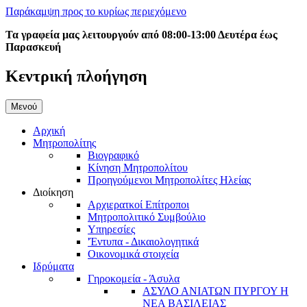
Παράκαμψη προς το κυρίως περιεχόμενο
Τα γραφεία μας λειτουργούν από 08:00-13:00 Δευτέρα έως
Παρασκευή
Κεντρική πλοήγηση
Μενού
Αρχική
Μητροπολίτης
Βιογραφικό
Κίνηση Μητροπολίτου
Προηγούμενοι Μητροπολίτες Ηλείας
Διοίκηση
Αρχιερατκοί Επίτροποι
Μητροπολιτικό Συμβούλιο
Υπηρεσίες
'Έντυπα - Δικαιολογητικά
Οικονομικά στοιχεία
Ιδρύματα
Γηροκομεία - Άσυλα
ΑΣΥΛΟ ΑΝΙΑΤΩΝ ΠΥΡΓΟΥ Η
ΝΕΑ ΒΑΣΙΛΕΙΑΣ