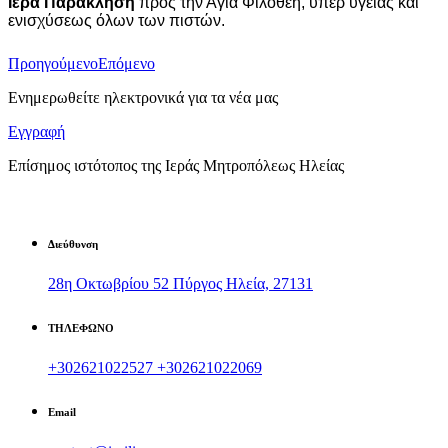
Ιερά Παράκληση
προς την Αγία Φιλοθέη, υπέρ υγείας και
ενισχύσεως όλων των πιστών.
Προηγούμενο
Επόμενο
Ενημερωθείτε ηλεκτρονικά για τα νέα μας
Εγγραφή
Επίσημος ιστότοπος της Ιεράς Μητροπόλεως Ηλείας
Διεύθυνση
28η Οκτωβρίου 52 Πύργος Ηλεία, 27131
ΤΗΛΕΦΩΝΟ
+302621022527
+302621022069
Email