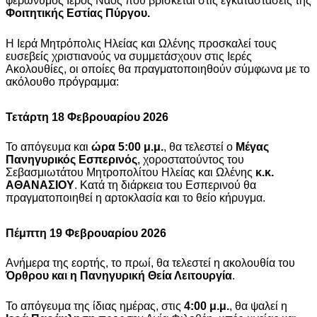
φερώνυμος Ιερός Ναός που βρίσκεται στις εγκαταστάσεις της
Φοιτητικής Εστίας Πύργου.
Η Ιερά Μητρόπολις Ηλείας και Ωλένης προσκαλεί τους
ευσεβείς χριστιανούς να συμμετάσχουν στις Ιερές
Ακολουθίες, οι οποίες θα πραγματοποιηθούν σύμφωνα με το
ακόλουθο πρόγραμμα:
Τετάρτη 18 Φεβρουαρίου 2026
Το απόγευμα και
ώρα 5:00 μ.μ.
, θα τελεστεί ο
Μέγας
Πανηγυρικός Εσπερινός
, χοροστατούντος του
Σεβασμιωτάτου Μητροπολίτου Ηλείας και Ωλένης
κ.κ.
ΑΘΑΝΑΣΙΟΥ
. Κατά τη διάρκεια του Εσπερινού θα
πραγματοποιηθεί η αρτοκλασία και το θείο κήρυγμα.
Πέμπτη 19 Φεβρουαρίου 2026
Ανήμερα της εορτής, το πρωί, θα τελεστεί η ακολουθία του
Όρθρου και η Πανηγυρική Θεία Λειτουργία
.
Το απόγευμα της ίδιας ημέρας, στις
4:00 μ.μ.
, θα ψαλεί η