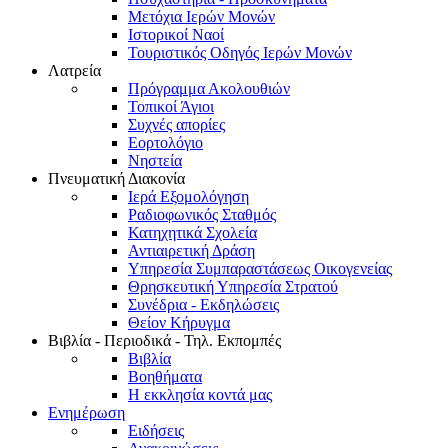
Μετόχια Ιερών Μονών
Ιστορικοί Ναοί
Τουριστικός Οδηγός Ιερών Μονών
Λατρεία
Πρόγραμμα Ακολουθιών
Τοπικοί Άγιοι
Συχνές απορίες
Εορτολόγιο
Νηστεία
Πνευματική Διακονία
Ιερά Εξομολόγηση
Ραδιοφωνικός Σταθμός
Κατηχητικά Σχολεία
Αντιαιρετική Δράση
Υπηρεσία Συμπαραστάσεως Οικογενείας
Θρησκευτική Υπηρεσία Στρατού
Συνέδρια - Εκδηλώσεις
Θείον Κήρυγμα
Βιβλία - Περιοδικά - Τηλ. Εκπομπές
Βιβλία
Βοηθήματα
Η εκκλησία κοντά μας
Ενημέρωση
Ειδήσεις