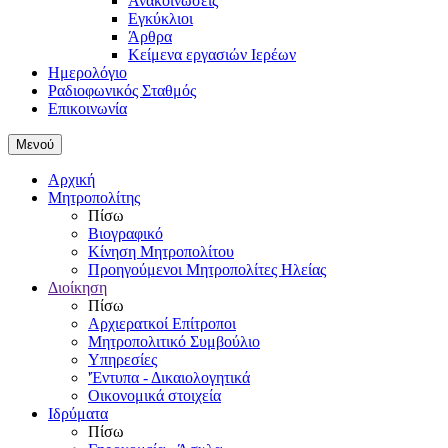
Ανακοινώσεις
Εγκύκλιοι
Άρθρα
Κείμενα εργασιών Ιερέων
Ημερολόγιο
Ραδιοφωνικός Σταθμός
Επικοινωνία
Μενού
Αρχική
Μητροπολίτης
Πίσω
Βιογραφικό
Κίνηση Μητροπολίτου
Προηγούμενοι Μητροπολίτες Ηλείας
Διοίκηση
Πίσω
Αρχιερατκοί Επίτροποι
Μητροπολιτικό Συμβούλιο
Υπηρεσίες
'Έντυπα - Δικαιολογητικά
Οικονομικά στοιχεία
Ιδρύματα
Πίσω