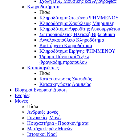
Σχολή Βυζ. Μουσικής και Αγιογραφίας
Κληροδοτήματα
Πίσω
Κληροδότημα Στεφάνου ΨΗΜΜΕΝΟΥ
Κληροδότημα Χαρίκλειας Μπιρμπίλη
Κληροδότημα Αφροδίτης Λυκουργιώτου
Σωτηροπούλειος Ηλειακή Βιβλιοθήκη
Αγγελακοπούλειο Κληροδότημα
Καστόρχειο Κληροδότημα
Κληροδότημα Ειρήνης ΨΗΜΜΕΝΟΥ
Ίδρυμα Πάνου καί Άνζελ
Φραγκοδημητρόπουλου
Κατασκηνώσεις
Πίσω
Κατασκηνώσεις Σκαφιδιάς
Κατασκηνώσεις Λαμπείας
Blogspot Ενοριακή Δράση
Ενορίες
Μονές
Πίσω
Ανδρικές μονές
Γυναικείες Μονές
Ησυχαστήρια - Προσκυνήματα
Μετόχια Ιερών Μονών
Ιστορικοί Ναοί