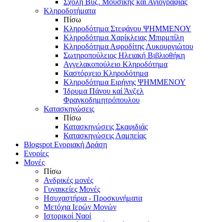
Σχολή Βυζ. Μουσικής και Αγιογραφίας
Κληροδοτήματα
Πίσω
Κληροδότημα Στεφάνου ΨΗΜΜΕΝΟΥ
Κληροδότημα Χαρίκλειας Μπιρμπίλη
Κληροδότημα Αφροδίτης Λυκουργιώτου
Σωτηροπούλειος Ηλειακή Βιβλιοθήκη
Αγγελακοπούλειο Κληροδότημα
Καστόρχειο Κληροδότημα
Κληροδότημα Ειρήνης ΨΗΜΜΕΝΟΥ
Ίδρυμα Πάνου καί Άνζελ
Φραγκοδημητρόπουλου
Κατασκηνώσεις
Πίσω
Κατασκηνώσεις Σκαφιδιάς
Κατασκηνώσεις Λαμπείας
Blogspot Ενοριακή Δράση
Ενορίες
Μονές
Πίσω
Ανδρικές μονές
Γυναικείες Μονές
Ησυχαστήρια - Προσκυνήματα
Μετόχια Ιερών Μονών
Ιστορικοί Ναοί