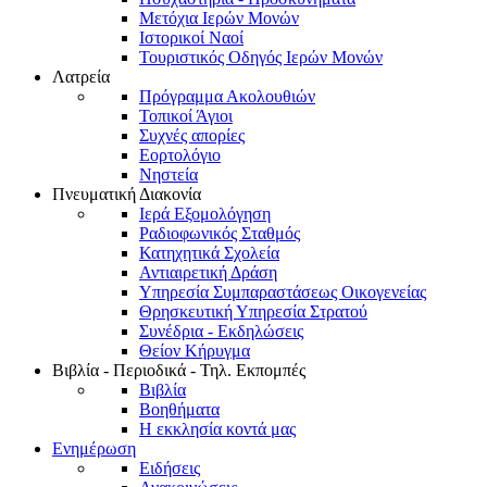
Μετόχια Ιερών Μονών
Ιστορικοί Ναοί
Τουριστικός Οδηγός Ιερών Μονών
Λατρεία
Πρόγραμμα Ακολουθιών
Τοπικοί Άγιοι
Συχνές απορίες
Εορτολόγιο
Νηστεία
Πνευματική Διακονία
Ιερά Εξομολόγηση
Ραδιοφωνικός Σταθμός
Κατηχητικά Σχολεία
Αντιαιρετική Δράση
Υπηρεσία Συμπαραστάσεως Οικογενείας
Θρησκευτική Υπηρεσία Στρατού
Συνέδρια - Εκδηλώσεις
Θείον Κήρυγμα
Βιβλία - Περιοδικά - Τηλ. Εκπομπές
Βιβλία
Βοηθήματα
Η εκκλησία κοντά μας
Ενημέρωση
Ειδήσεις