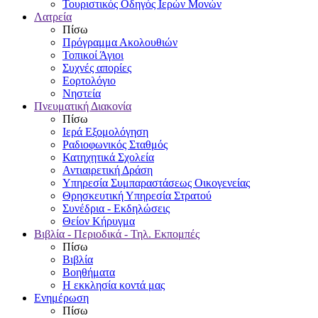
Τουριστικός Οδηγός Ιερών Μονών
Λατρεία
Πίσω
Πρόγραμμα Ακολουθιών
Τοπικοί Άγιοι
Συχνές απορίες
Εορτολόγιο
Νηστεία
Πνευματική Διακονία
Πίσω
Ιερά Εξομολόγηση
Ραδιοφωνικός Σταθμός
Κατηχητικά Σχολεία
Αντιαιρετική Δράση
Υπηρεσία Συμπαραστάσεως Οικογενείας
Θρησκευτική Υπηρεσία Στρατού
Συνέδρια - Εκδηλώσεις
Θείον Κήρυγμα
Βιβλία - Περιοδικά - Τηλ. Εκπομπές
Πίσω
Βιβλία
Βοηθήματα
Η εκκλησία κοντά μας
Ενημέρωση
Πίσω