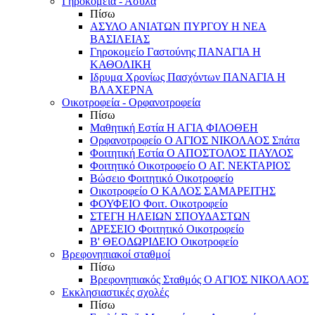
Γηροκομεία - Άσυλα
Πίσω
ΑΣΥΛΟ ΑΝΙΑΤΩΝ ΠΥΡΓΟΥ Η ΝΕΑ
ΒΑΣΙΛΕΙΑΣ
Γηροκομείο Γαστούνης ΠΑΝΑΓΙΑ Η
ΚΑΘΟΛΙΚΗ
Ιδρυμα Χρονίως Πασχόντων ΠΑΝΑΓΙΑ Η
ΒΛΑΧΕΡΝΑ
Οικοτροφεία - Ορφανοτροφεία
Πίσω
Μαθητική Εστία Η ΑΓΙΑ ΦΙΛΟΘΕΗ
Ορφανοτροφείο Ο ΑΓΙΟΣ ΝΙΚΟΛΑΟΣ Σπάτα
Φοιτητική Εστία Ο ΑΠΟΣΤΟΛΟΣ ΠΑΥΛΟΣ
Φοιτητικό Οικοτροφείο Ο ΑΓ. ΝΕΚΤΑΡΙΟΣ
Βώσειο Φοιτητικό Οικοτροφείο
Οικοτροφείο Ο ΚΑΛΟΣ ΣΑΜΑΡΕΙΤΗΣ
ΦΟΥΦΕΙΟ Φοιτ. Οικοτροφείο
ΣΤΕΓΗ ΗΛΕΙΩΝ ΣΠΟΥΔΑΣΤΩΝ
ΔΡΕΣΕΙΟ Φοιτητικό Οικοτροφείο
Β' ΘΕΟΔΩΡΙΔΕΙΟ Οικοτροφείο
Βρεφονηπιακοί σταθμοί
Πίσω
Βρεφονηπιακός Σταθμός Ο ΑΓΙΟΣ ΝΙΚΟΛΑΟΣ
Εκκλησιαστικές σχολές
Πίσω