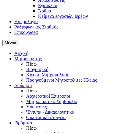
Ανακοινώσεις
Εγκύκλιοι
Άρθρα
Κείμενα εργασιών Ιερέων
Ημερολόγιο
Ραδιοφωνικός Σταθμός
Επικοινωνία
Μενού
Αρχική
Μητροπολίτης
Πίσω
Βιογραφικό
Κίνηση Μητροπολίτου
Προηγούμενοι Μητροπολίτες Ηλείας
Διοίκηση
Πίσω
Αρχιερατκοί Επίτροποι
Μητροπολιτικό Συμβούλιο
Υπηρεσίες
'Έντυπα - Δικαιολογητικά
Οικονομικά στοιχεία
Ιδρύματα
Πίσω