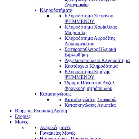
Αγιογραφίας
Κληροδοτήματα
Κληροδότημα Στεφάνου
ΨΗΜΜΕΝΟΥ
Κληροδότημα Χαρίκλειας
Μπιρμπίλη
Κληροδότημα Αφροδίτης
Λυκουργιώτου
Σωτηροπούλειος Ηλειακή
Βιβλιοθήκη
Αγγελακοπούλειο Κληροδότημα
Καστόρχειο Κληροδότημα
Κληροδότημα Ειρήνης
ΨΗΜΜΕΝΟΥ
Ίδρυμα Πάνου καί Άνζελ
Φραγκοδημητρόπουλου
Κατασκηνώσεις
Κατασκηνώσεις Σκαφιδιάς
Κατασκηνώσεις Λαμπείας
Blogspot Ενοριακή Δράση
Ενορίες
Μονές
Ανδρικές μονές
Γυναικείες Μονές
Ησυχαστήρια - Προσκυνήματα