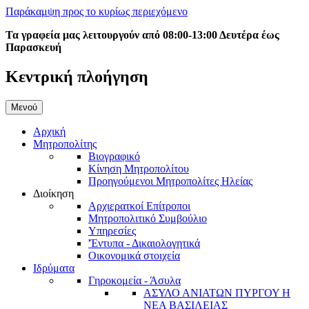
Παράκαμψη προς το κυρίως περιεχόμενο
Τα γραφεία μας λειτουργούν από 08:00-13:00 Δευτέρα έως
Παρασκευή
Κεντρική πλοήγηση
Μενού
Αρχική
Μητροπολίτης
Βιογραφικό
Κίνηση Μητροπολίτου
Προηγούμενοι Μητροπολίτες Ηλείας
Διοίκηση
Αρχιερατκοί Επίτροποι
Μητροπολιτικό Συμβούλιο
Υπηρεσίες
'Έντυπα - Δικαιολογητικά
Οικονομικά στοιχεία
Ιδρύματα
Γηροκομεία - Άσυλα
ΑΣΥΛΟ ΑΝΙΑΤΩΝ ΠΥΡΓΟΥ Η
ΝΕΑ ΒΑΣΙΛΕΙΑΣ