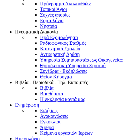
Πρόγραμμα Ακολουθιών
Τοπικοί Άγιοι
Συχνές απορίες
Εορτολόγιο
Νηστεία
Πνευματική Διακονία
Ιερά Εξομολόγηση
Ραδιοφωνικός Σταθμός
Κατηχητικά Σχολεία
Αντιαιρετική Δράση
Υπηρεσία Συμπαραστάσεως Οικογενείας
Θρησκευτική Υπηρεσία Στρατού
Συνέδρια - Εκδηλώσεις
Θείον Κήρυγμα
Βιβλία - Περιοδικά - Τηλ. Εκπομπές
Βιβλία
Βοηθήματα
Η εκκλησία κοντά μας
Ενημέρωση
Ειδήσεις
Ανακοινώσεις
Εγκύκλιοι
Άρθρα
Κείμενα εργασιών Ιερέων
Ημερολόγιο