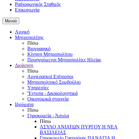
Ραδιοφωνικός Σταθμός
Επικοινωνία
Μενού
Αρχική
Μητροπολίτης
Πίσω
Βιογραφικό
Κίνηση Μητροπολίτου
Προηγούμενοι Μητροπολίτες Ηλείας
Διοίκηση
Πίσω
Αρχιερατκοί Επίτροποι
Μητροπολιτικό Συμβούλιο
Υπηρεσίες
'Έντυπα - Δικαιολογητικά
Οικονομικά στοιχεία
Ιδρύματα
Πίσω
Γηροκομεία - Άσυλα
Πίσω
ΑΣΥΛΟ ΑΝΙΑΤΩΝ ΠΥΡΓΟΥ Η ΝΕΑ
ΒΑΣΙΛΕΙΑΣ
Γηροκομείο Γαστούνης ΠΑΝΑΓΙΑ Η