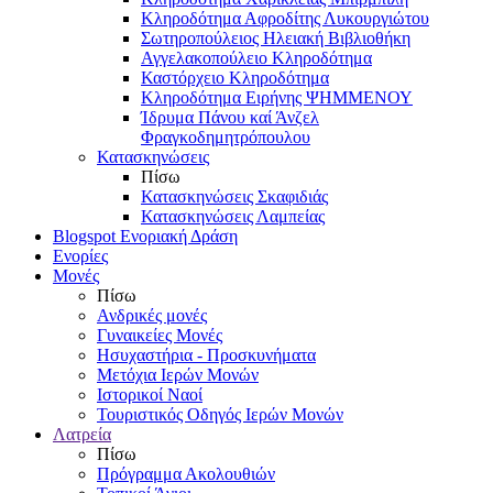
Κληροδότημα Αφροδίτης Λυκουργιώτου
Σωτηροπούλειος Ηλειακή Βιβλιοθήκη
Αγγελακοπούλειο Κληροδότημα
Καστόρχειο Κληροδότημα
Κληροδότημα Ειρήνης ΨΗΜΜΕΝΟΥ
Ίδρυμα Πάνου καί Άνζελ
Φραγκοδημητρόπουλου
Κατασκηνώσεις
Πίσω
Κατασκηνώσεις Σκαφιδιάς
Κατασκηνώσεις Λαμπείας
Blogspot Ενοριακή Δράση
Ενορίες
Μονές
Πίσω
Ανδρικές μονές
Γυναικείες Μονές
Ησυχαστήρια - Προσκυνήματα
Μετόχια Ιερών Μονών
Ιστορικοί Ναοί
Τουριστικός Οδηγός Ιερών Μονών
Λατρεία
Πίσω
Πρόγραμμα Ακολουθιών