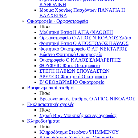
ΚΑΘΟΛΙΚΗ
Ιδρυμα Χρονίως Πασχόντων ΠΑΝΑΓΙΑ Η
ΒΛΑΧΕΡΝΑ
Οικοτροφεία - Ορφανοτροφεία
Πίσω
Μαθητική Εστία Η ΑΓΙΑ ΦΙΛΟΘΕΗ
Ορφανοτροφείο Ο ΑΓΙΟΣ ΝΙΚΟΛΑΟΣ Σπάτα
Φοιτητική Εστία Ο ΑΠΟΣΤΟΛΟΣ ΠΑΥΛΟΣ
Φοιτητικό Οικοτροφείο Ο ΑΓ. ΝΕΚΤΑΡΙΟΣ
Βώσειο Φοιτητικό Οικοτροφείο
Οικοτροφείο Ο ΚΑΛΟΣ ΣΑΜΑΡΕΙΤΗΣ
ΦΟΥΦΕΙΟ Φοιτ. Οικοτροφείο
ΣΤΕΓΗ ΗΛΕΙΩΝ ΣΠΟΥΔΑΣΤΩΝ
ΔΡΕΣΕΙΟ Φοιτητικό Οικοτροφείο
Β' ΘΕΟΔΩΡΙΔΕΙΟ Οικοτροφείο
Βρεφονηπιακοί σταθμοί
Πίσω
Βρεφονηπιακός Σταθμός Ο ΑΓΙΟΣ ΝΙΚΟΛΑΟΣ
Εκκλησιαστικές σχολές
Πίσω
Σχολή Βυζ. Μουσικής και Αγιογραφίας
Κληροδοτήματα
Πίσω
Κληροδότημα Στεφάνου ΨΗΜΜΕΝΟΥ
Κληροδότημα Χαρίκλειας Μπιρμπίλη