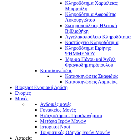
Κληροδότημα Χαρίκλειας
Μπιρμπίλη
Κληροδότημα Αφροδίτης
Λυκουργιώτου
Σωτηροπούλειος Ηλειακή
Βιβλιοθήκη
Αγγελακοπούλειο Κληροδότημα
Καστόρχειο Κληροδότημα
Κληροδότημα Ειρήνης
ΨΗΜΜΕΝΟΥ
Ίδρυμα Πάνου καί Άνζελ
Φραγκοδημητρόπουλου
Κατασκηνώσεις
Κατασκηνώσεις Σκαφιδιάς
Κατασκηνώσεις Λαμπείας
Blogspot Ενοριακή Δράση
Ενορίες
Μονές
Ανδρικές μονές
Γυναικείες Μονές
Ησυχαστήρια - Προσκυνήματα
Μετόχια Ιερών Μονών
Ιστορικοί Ναοί
Τουριστικός Οδηγός Ιερών Μονών
Λατρεία