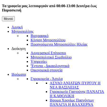
Παράκαμψη
Τα γραφεία μας λειτουργούν από 08:00-13:00 Δευτέρα έως
προς
Παρασκευή
το
κυρίως
Μενού
Κεντρική
περιεχόμενο
Αρχική
πλοήγηση
Μητροπολίτης
Βιογραφικό
Κίνηση Μητροπολίτου
Προηγούμενοι Μητροπολίτες Ηλείας
Διοίκηση
Αρχιερατκοί Επίτροποι
Μητροπολιτικό Συμβούλιο
Υπηρεσίες
'Έντυπα - Δικαιολογητικά
Οικονομικά στοιχεία
Ιδρύματα
Γηροκομεία - Άσυλα
ΑΣΥΛΟ ΑΝΙΑΤΩΝ ΠΥΡΓΟΥ Η
ΝΕΑ ΒΑΣΙΛΕΙΑΣ
Γηροκομείο Γαστούνης ΠΑΝΑΓΙΑ
Η ΚΑΘΟΛΙΚΗ
Ιδρυμα Χρονίως Πασχόντων
ΠΑΝΑΓΙΑ Η ΒΛΑΧΕΡΝΑ