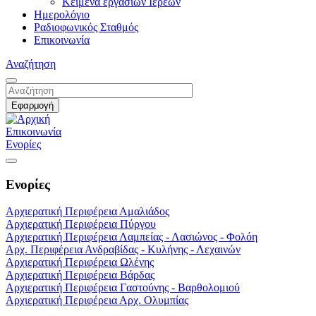
Κείμενα εργασιών Ιερέων
Ημερολόγιο
Ραδιοφωνικός Σταθμός
Επικοινωνία
Αναζήτηση
Επικοινωνία
Ενορίες
Ενορίες
Αρχιερατική Περιφέρεια Αμαλιάδος
Αρχιερατική Περιφέρεια Πύργου
Αρχιερατική Περιφέρεια Λαμπείας - Λασιώνος - Φολόη
Αρχ. Περιφέρεια Ανδραβίδας - Κυλήνης - Λεχαινών
Αρχιερατική Περιφέρεια Ωλένης
Αρχιερατική Περιφέρεια Βάρδας
Αρχιερατική Περιφέρεια Γαστούνης - Βαρθολομιού
Αρχιερατική Περιφέρεια Αρχ. Ολυμπίας