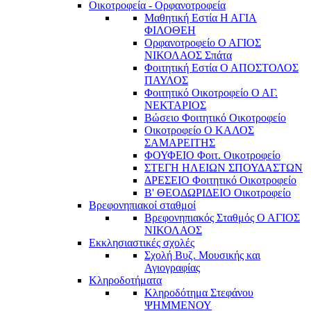
Οικοτροφεία - Ορφανοτροφεία
Μαθητική Εστία Η ΑΓΙΑ
ΦΙΛΟΘΕΗ
Ορφανοτροφείο Ο ΑΓΙΟΣ
ΝΙΚΟΛΑΟΣ Σπάτα
Φοιτητική Εστία Ο ΑΠΟΣΤΟΛΟΣ
ΠΑΥΛΟΣ
Φοιτητικό Οικοτροφείο Ο ΑΓ.
ΝΕΚΤΑΡΙΟΣ
Βώσειο Φοιτητικό Οικοτροφείο
Οικοτροφείο Ο ΚΑΛΟΣ
ΣΑΜΑΡΕΙΤΗΣ
ΦΟΥΦΕΙΟ Φοιτ. Οικοτροφείο
ΣΤΕΓΗ ΗΛΕΙΩΝ ΣΠΟΥΔΑΣΤΩΝ
ΔΡΕΣΕΙΟ Φοιτητικό Οικοτροφείο
Β' ΘΕΟΔΩΡΙΔΕΙΟ Οικοτροφείο
Βρεφονηπιακοί σταθμοί
Βρεφονηπιακός Σταθμός Ο ΑΓΙΟΣ
ΝΙΚΟΛΑΟΣ
Εκκλησιαστικές σχολές
Σχολή Βυζ. Μουσικής και
Αγιογραφίας
Κληροδοτήματα
Κληροδότημα Στεφάνου
ΨΗΜΜΕΝΟΥ