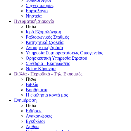
Τοπικοί Άγιοι
Συχνές απορίες
Εορτολόγιο
Νηστεία
Πνευματική Διακονία
Πίσω
Ιερά Εξομολόγηση
Ραδιοφωνικός Σταθμός
Κατηχητικά Σχολεία
Αντιαιρετική Δράση
Υπηρεσία Συμπαραστάσεως Οικογενείας
Θρησκευτική Υπηρεσία Στρατού
Συνέδρια - Εκδηλώσεις
Θείον Κήρυγμα
Βιβλία - Περιοδικά - Τηλ. Εκπομπές
Πίσω
Βιβλία
Βοηθήματα
Η εκκλησία κοντά μας
Ενημέρωση
Πίσω
Ειδήσεις
Ανακοινώσεις
Εγκύκλιοι
Άρθρα