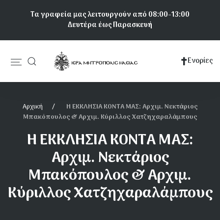
Παράκαμψη
Τα γραφεία μας λειτουργούν από 08:00-13:00
προς
Δευτέρα έως Παρασκευή
το
κυρίως
περιεχόμενο
Ενορίες
Κεντρική
πλοήγηση
Αρχική
Η ΕΚΚΛΗΣΙΑ ΚΟΝΤΑ ΜΑΣ: Αρχιμ. Νεκτάριος
Μπακόπουλος & Αρχιμ. Κύριλλος Χατζηχαραλάμπους
Η ΕΚΚΛΗΣΙΑ ΚΟΝΤΑ ΜΑΣ:
Αρχιμ. Νεκτάριος
Μπακόπουλος & Αρχιμ.
Κύριλλος Χατζηχαραλάμπους