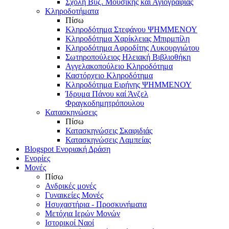
Σχολή Βυζ. Μουσικής και Αγιογραφίας
Κληροδοτήματα
Πίσω
Κληροδότημα Στεφάνου ΨΗΜΜΕΝΟΥ
Κληροδότημα Χαρίκλειας Μπιρμπίλη
Κληροδότημα Αφροδίτης Λυκουργιώτου
Σωτηροπούλειος Ηλειακή Βιβλιοθήκη
Αγγελακοπούλειο Κληροδότημα
Καστόρχειο Κληροδότημα
Κληροδότημα Ειρήνης ΨΗΜΜΕΝΟΥ
Ίδρυμα Πάνου καί Άνζελ
Φραγκοδημητρόπουλου
Κατασκηνώσεις
Πίσω
Κατασκηνώσεις Σκαφιδιάς
Κατασκηνώσεις Λαμπείας
Blogspot Ενοριακή Δράση
Ενορίες
Μονές
Πίσω
Ανδρικές μονές
Γυναικείες Μονές
Ησυχαστήρια - Προσκυνήματα
Μετόχια Ιερών Μονών
Ιστορικοί Ναοί