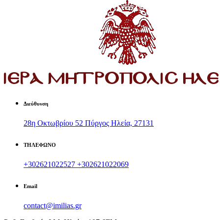
Διεύθυνση
28η Οκτωβρίου 52 Πύργος Ηλεία, 27131
ΤΗΛΕΦΩΝΟ
+302621022527
+302621022069
Email
contact@imilias.gr