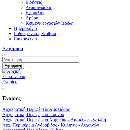
Ειδήσεις
Ανακοινώσεις
Εγκύκλιοι
Άρθρα
Κείμενα εργασιών Ιερέων
Ημερολόγιο
Ραδιοφωνικός Σταθμός
Επικοινωνία
Αναζήτηση
Επικοινωνία
Ενορίες
Ενορίες
Αρχιερατική Περιφέρεια Αμαλιάδος
Αρχιερατική Περιφέρεια Πύργου
Αρχιερατική Περιφέρεια Λαμπείας - Λασιώνος - Φολόη
Αρχ. Περιφέρεια Ανδραβίδας - Κυλήνης - Λεχαινών