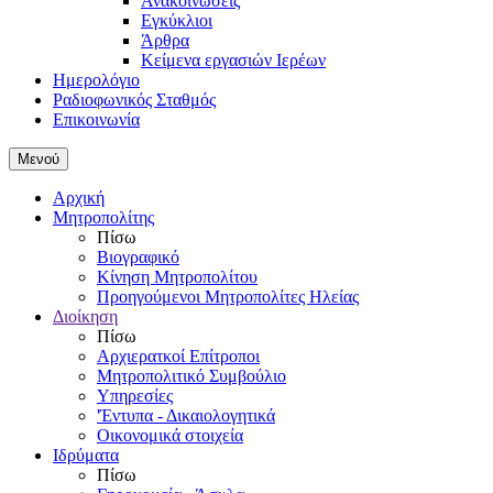
Ανακοινώσεις
Εγκύκλιοι
Άρθρα
Κείμενα εργασιών Ιερέων
Ημερολόγιο
Ραδιοφωνικός Σταθμός
Επικοινωνία
Μενού
Αρχική
Μητροπολίτης
Πίσω
Βιογραφικό
Κίνηση Μητροπολίτου
Προηγούμενοι Μητροπολίτες Ηλείας
Διοίκηση
Πίσω
Αρχιερατκοί Επίτροποι
Μητροπολιτικό Συμβούλιο
Υπηρεσίες
'Έντυπα - Δικαιολογητικά
Οικονομικά στοιχεία
Ιδρύματα
Πίσω