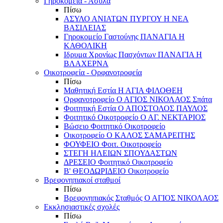
Γηροκομεία - Άσυλα
Πίσω
ΑΣΥΛΟ ΑΝΙΑΤΩΝ ΠΥΡΓΟΥ Η ΝΕΑ
ΒΑΣΙΛΕΙΑΣ
Γηροκομείο Γαστούνης ΠΑΝΑΓΙΑ Η
ΚΑΘΟΛΙΚΗ
Ιδρυμα Χρονίως Πασχόντων ΠΑΝΑΓΙΑ Η
ΒΛΑΧΕΡΝΑ
Οικοτροφεία - Ορφανοτροφεία
Πίσω
Μαθητική Εστία Η ΑΓΙΑ ΦΙΛΟΘΕΗ
Ορφανοτροφείο Ο ΑΓΙΟΣ ΝΙΚΟΛΑΟΣ Σπάτα
Φοιτητική Εστία Ο ΑΠΟΣΤΟΛΟΣ ΠΑΥΛΟΣ
Φοιτητικό Οικοτροφείο Ο ΑΓ. ΝΕΚΤΑΡΙΟΣ
Βώσειο Φοιτητικό Οικοτροφείο
Οικοτροφείο Ο ΚΑΛΟΣ ΣΑΜΑΡΕΙΤΗΣ
ΦΟΥΦΕΙΟ Φοιτ. Οικοτροφείο
ΣΤΕΓΗ ΗΛΕΙΩΝ ΣΠΟΥΔΑΣΤΩΝ
ΔΡΕΣΕΙΟ Φοιτητικό Οικοτροφείο
Β' ΘΕΟΔΩΡΙΔΕΙΟ Οικοτροφείο
Βρεφονηπιακοί σταθμοί
Πίσω
Βρεφονηπιακός Σταθμός Ο ΑΓΙΟΣ ΝΙΚΟΛΑΟΣ
Εκκλησιαστικές σχολές
Πίσω