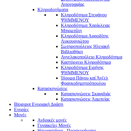
Αγιογραφίας
Κληροδοτήματα
Κληροδότημα Στεφάνου
ΨΗΜΜΕΝΟΥ
Κληροδότημα Χαρίκλειας
Μπιρμπίλη
Κληροδότημα Αφροδίτης
Λυκουργιώτου
Σωτηροπούλειος Ηλειακή
Βιβλιοθήκη
Αγγελακοπούλειο Κληροδότημα
Καστόρχειο Κληροδότημα
Κληροδότημα Ειρήνης
ΨΗΜΜΕΝΟΥ
Ίδρυμα Πάνου καί Άνζελ
Φραγκοδημητρόπουλου
Κατασκηνώσεις
Κατασκηνώσεις Σκαφιδιάς
Κατασκηνώσεις Λαμπείας
Blogspot Ενοριακή Δράση
Ενορίες
Μονές
Ανδρικές μονές
Γυναικείες Μονές
Ησυχαστήρια - Προσκυνήματα