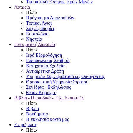
Τουριστικός Οδηγός Ιερών Μονών
Λατρεία
Πίσω
Πρόγραμμα Ακολουθιών
Τοπικοί Άγιοι
Συχνές απορίες
Εορτολόγιο
Νηστεία
Πνευματική Διακονία
Πίσω
Ιερά Εξομολόγηση
Ραδιοφωνικός Σταθμός
Κατηχητικά Σχολεία
Αντιαιρετική Δράση
Υπηρεσία Συμπαραστάσεως Οικογενείας
Θρησκευτική Υπηρεσία Στρατού
Συνέδρια - Εκδηλώσεις
Θείον Κήρυγμα
Βιβλία - Περιοδικά - Τηλ. Εκπομπές
Πίσω
Βιβλία
Βοηθήματα
Η εκκλησία κοντά μας
Ενημέρωση
Πίσω