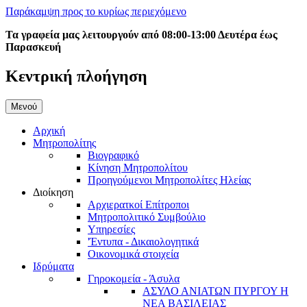
Παράκαμψη προς το κυρίως περιεχόμενο
Τα γραφεία μας λειτουργούν από 08:00-13:00 Δευτέρα έως
Παρασκευή
Κεντρική πλοήγηση
Μενού
Αρχική
Μητροπολίτης
Βιογραφικό
Κίνηση Μητροπολίτου
Προηγούμενοι Μητροπολίτες Ηλείας
Διοίκηση
Αρχιερατκοί Επίτροποι
Μητροπολιτικό Συμβούλιο
Υπηρεσίες
'Έντυπα - Δικαιολογητικά
Οικονομικά στοιχεία
Ιδρύματα
Γηροκομεία - Άσυλα
ΑΣΥΛΟ ΑΝΙΑΤΩΝ ΠΥΡΓΟΥ Η
ΝΕΑ ΒΑΣΙΛΕΙΑΣ