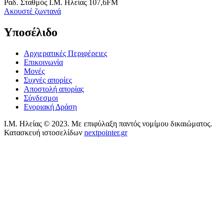
Ραδ. Σταθμός Ι.Μ. Ηλείας 107,6FM
Aκουστέ ζωντανά
Υποσέλιδο
Αρχιερατικές Περιφέρειες
Επικοινωνία
Μονές
Συχνές απορίες
Αποστολή απορίας
Σύνδεσμοι
Ενοριακή Δράση
Ι.Μ. Ηλείας © 2023. Με επιφύλαξη παντός νομίμου δικαιώματος.
Κατασκευή ιστοσελίδων
nextpointer.gr