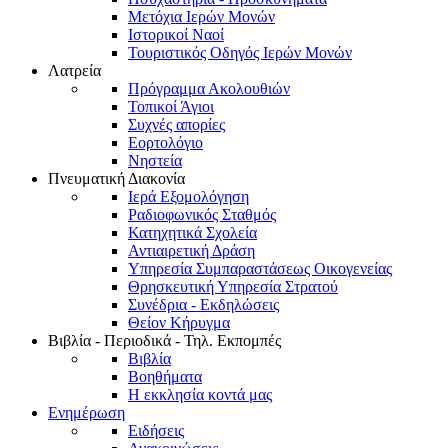
Μετόχια Ιερών Μονών
Ιστορικοί Ναοί
Τουριστικός Οδηγός Ιερών Μονών
Λατρεία
Πρόγραμμα Ακολουθιών
Τοπικοί Άγιοι
Συχνές απορίες
Εορτολόγιο
Νηστεία
Πνευματική Διακονία
Ιερά Εξομολόγηση
Ραδιοφωνικός Σταθμός
Κατηχητικά Σχολεία
Αντιαιρετική Δράση
Υπηρεσία Συμπαραστάσεως Οικογενείας
Θρησκευτική Υπηρεσία Στρατού
Συνέδρια - Εκδηλώσεις
Θείον Κήρυγμα
Βιβλία - Περιοδικά - Τηλ. Εκπομπές
Βιβλία
Βοηθήματα
Η εκκλησία κοντά μας
Ενημέρωση
Ειδήσεις