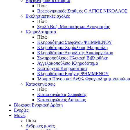
Βρεφονηπιακοί σταθμοί
Πίσω
Βρεφονηπιακός Σταθμός Ο ΑΓΙΟΣ ΝΙΚΟΛΑΟΣ
Εκκλησιαστικές σχολές
Πίσω
Σχολή Βυζ. Μουσικής και Αγιογραφίας
Κληροδοτήματα
Πίσω
Κληροδότημα Στεφάνου ΨΗΜΜΕΝΟΥ
Κληροδότημα Χαρίκλειας Μπιρμπίλη
Κληροδότημα Αφροδίτης Λυκουργιώτου
Σωτηροπούλειος Ηλειακή Βιβλιοθήκη
Αγγελακοπούλειο Κληροδότημα
Καστόρχειο Κληροδότημα
Κληροδότημα Ειρήνης ΨΗΜΜΕΝΟΥ
Ίδρυμα Πάνου καί Άνζελ Φραγκοδημητρόπουλου
Κατασκηνώσεις
Πίσω
Κατασκηνώσεις Σκαφιδιάς
Κατασκηνώσεις Λαμπείας
Blogspot Ενοριακή Δράση
Ενορίες
Μονές
Πίσω
Ανδρικές μονές