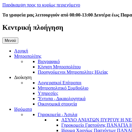
Παράκαμψη προς το κυρίως περιεχόμενο
Τα γραφεία μας λειτουργούν από 08:00-13:00 Δευτέρα έως Παρ
Κεντρική πλοήγηση
Μενού
Αρχική
Μητροπολίτης
Βιογραφικό
Κίνηση Μητροπολίτου
Προηγούμενοι Μητροπολίτες Ηλείας
Διοίκηση
Αρχιερατκοί Επίτροποι
Μητροπολιτικό Συμβούλιο
Υπηρεσίες
'Έντυπα - Δικαιολογητικά
Οικονομικά στοιχεία
Ιδρύματα
Γηροκομεία - Άσυλα
ΑΣΥΛΟ ΑΝΙΑΤΩΝ ΠΥΡΓΟΥ Η ΝΕ
Γηροκομείο Γαστούνης ΠΑΝΑΓΙΑ
Ιδρυμα Χρονίως Πασχόντων ΠΑ