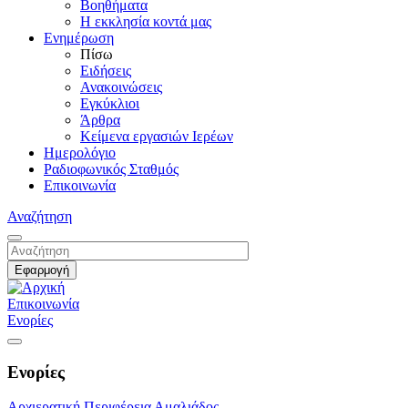
Βοηθήματα
Η εκκλησία κοντά μας
Ενημέρωση
Πίσω
Ειδήσεις
Ανακοινώσεις
Εγκύκλιοι
Άρθρα
Κείμενα εργασιών Ιερέων
Ημερολόγιο
Ραδιοφωνικός Σταθμός
Επικοινωνία
Αναζήτηση
Επικοινωνία
Ενορίες
Ενορίες
Αρχιερατική Περιφέρεια Αμαλιάδος