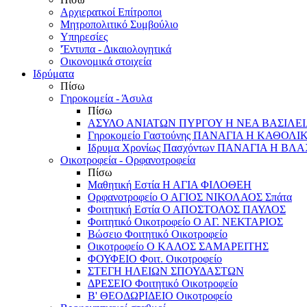
Αρχιερατκοί Επίτροποι
Μητροπολιτικό Συμβούλιο
Υπηρεσίες
'Έντυπα - Δικαιολογητικά
Οικονομικά στοιχεία
Ιδρύματα
Πίσω
Γηροκομεία - Άσυλα
Πίσω
ΑΣΥΛΟ ΑΝΙΑΤΩΝ ΠΥΡΓΟΥ Η ΝΕΑ ΒΑΣΙΛΕ
Γηροκομείο Γαστούνης ΠΑΝΑΓΙΑ Η ΚΑΘΟΛΙ
Ιδρυμα Χρονίως Πασχόντων ΠΑΝΑΓΙΑ Η Β
Οικοτροφεία - Ορφανοτροφεία
Πίσω
Μαθητική Εστία Η ΑΓΙΑ ΦΙΛΟΘΕΗ
Ορφανοτροφείο Ο ΑΓΙΟΣ ΝΙΚΟΛΑΟΣ Σπάτα
Φοιτητική Εστία Ο ΑΠΟΣΤΟΛΟΣ ΠΑΥΛΟΣ
Φοιτητικό Οικοτροφείο Ο ΑΓ. ΝΕΚΤΑΡΙΟΣ
Βώσειο Φοιτητικό Οικοτροφείο
Οικοτροφείο Ο ΚΑΛΟΣ ΣΑΜΑΡΕΙΤΗΣ
ΦΟΥΦΕΙΟ Φοιτ. Οικοτροφείο
ΣΤΕΓΗ ΗΛΕΙΩΝ ΣΠΟΥΔΑΣΤΩΝ
ΔΡΕΣΕΙΟ Φοιτητικό Οικοτροφείο
Β' ΘΕΟΔΩΡΙΔΕΙΟ Οικοτροφείο