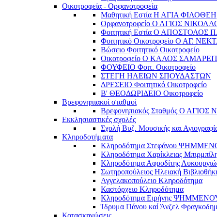
Οικοτροφεία - Ορφανοτροφεία
Μαθητική Εστία Η ΑΓΙΑ ΦΙΛΟΘΕΗ
Ορφανοτροφείο Ο ΑΓΙΟΣ ΝΙΚΟΛΑ
Φοιτητική Εστία Ο ΑΠΟΣΤΟΛΟΣ 
Φοιτητικό Οικοτροφείο Ο ΑΓ. ΝΕΚ
Βώσειο Φοιτητικό Οικοτροφείο
Οικοτροφείο Ο ΚΑΛΟΣ ΣΑΜΑΡΕΙ
ΦΟΥΦΕΙΟ Φοιτ. Οικοτροφείο
ΣΤΕΓΗ ΗΛΕΙΩΝ ΣΠΟΥΔΑΣΤΩΝ
ΔΡΕΣΕΙΟ Φοιτητικό Οικοτροφείο
Β' ΘΕΟΔΩΡΙΔΕΙΟ Οικοτροφείο
Βρεφονηπιακοί σταθμοί
Βρεφονηπιακός Σταθμός Ο ΑΓΙΟΣ
Εκκλησιαστικές σχολές
Σχολή Βυζ. Μουσικής και Αγιογραφί
Κληροδοτήματα
Κληροδότημα Στεφάνου ΨΗΜΜΕ
Κληροδότημα Χαρίκλειας Μπιρμπίλ
Κληροδότημα Αφροδίτης Λυκουργιώ
Σωτηροπούλειος Ηλειακή Βιβλιοθήκ
Αγγελακοπούλειο Κληροδότημα
Καστόρχειο Κληροδότημα
Κληροδότημα Ειρήνης ΨΗΜΜΕΝΟ
Ίδρυμα Πάνου καί Άνζελ Φραγκοδη
Κατασκηνώσεις