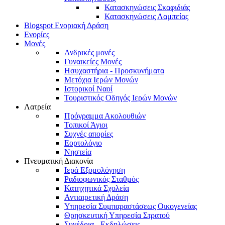
Κατασκηνώσεις Σκαφιδιάς
Κατασκηνώσεις Λαμπείας
Blogspot Ενοριακή Δράση
Ενορίες
Μονές
Ανδρικές μονές
Γυναικείες Μονές
Ησυχαστήρια - Προσκυνήματα
Μετόχια Ιερών Μονών
Ιστορικοί Ναοί
Τουριστικός Οδηγός Ιερών Μονών
Λατρεία
Πρόγραμμα Ακολουθιών
Τοπικοί Άγιοι
Συχνές απορίες
Εορτολόγιο
Νηστεία
Πνευματική Διακονία
Ιερά Εξομολόγηση
Ραδιοφωνικός Σταθμός
Κατηχητικά Σχολεία
Αντιαιρετική Δράση
Υπηρεσία Συμπαραστάσεως Οικογενείας
Θρησκευτική Υπηρεσία Στρατού
Συνέδρια - Εκδηλώσεις