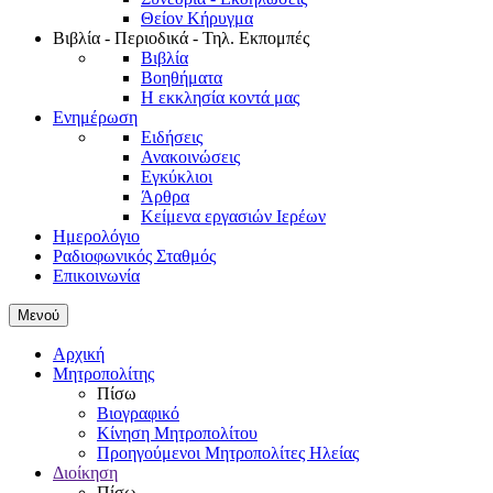
Θείον Κήρυγμα
Βιβλία - Περιοδικά - Τηλ. Εκπομπές
Βιβλία
Βοηθήματα
Η εκκλησία κοντά μας
Ενημέρωση
Ειδήσεις
Ανακοινώσεις
Εγκύκλιοι
Άρθρα
Κείμενα εργασιών Ιερέων
Ημερολόγιο
Ραδιοφωνικός Σταθμός
Επικοινωνία
Μενού
Αρχική
Μητροπολίτης
Πίσω
Βιογραφικό
Κίνηση Μητροπολίτου
Προηγούμενοι Μητροπολίτες Ηλείας
Διοίκηση
Πίσω