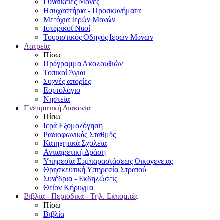
Γυναικείες Μονές
Ησυχαστήρια - Προσκυνήματα
Μετόχια Ιερών Μονών
Ιστορικοί Ναοί
Τουριστικός Οδηγός Ιερών Μονών
Λατρεία
Πίσω
Πρόγραμμα Ακολουθιών
Τοπικοί Άγιοι
Συχνές απορίες
Εορτολόγιο
Νηστεία
Πνευματική Διακονία
Πίσω
Ιερά Εξομολόγηση
Ραδιοφωνικός Σταθμός
Κατηχητικά Σχολεία
Αντιαιρετική Δράση
Υπηρεσία Συμπαραστάσεως Οικογενείας
Θρησκευτική Υπηρεσία Στρατού
Συνέδρια - Εκδηλώσεις
Θείον Κήρυγμα
Βιβλία - Περιοδικά - Τηλ. Εκπομπές
Πίσω
Βιβλία