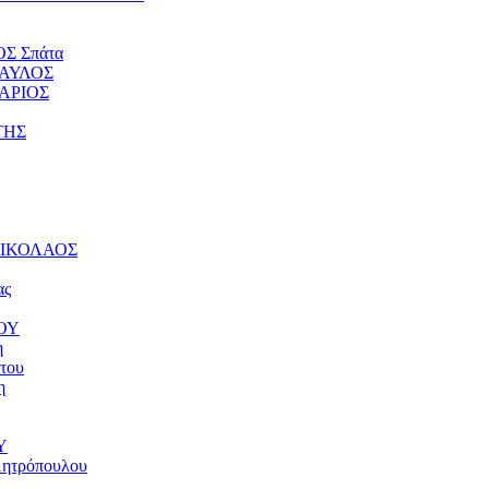
ΟΣ Σπάτα
ΠΑΥΛΟΣ
ΤΑΡΙΟΣ
ΤΗΣ
 ΝΙΚΟΛΑΟΣ
ας
ΝΟΥ
η
του
η
Υ
μητρόπουλου