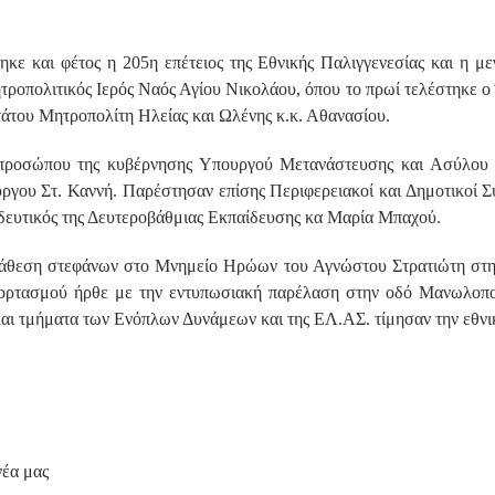
τηκε και φέτος η 205η επέτειος της Εθνικής Παλιγγενεσίας και η 
ροπολιτικός Ιερός Ναός Αγίου Νικολάου, όπου το πρωί τελέστηκε ο 
άτου Μητροπολίτη Ηλείας και Ωλένης κ.κ. Αθανασίου.
εκπροσώπου της κυβέρνησης Υπουργού Μετανάστευσης και Ασύλου 
ργου Στ. Καννή. Παρέστησαν επίσης Περιφερειακοί και Δημοτικοί 
δευτικός της Δευτεροβάθμιας Εκπαίδευσης κα Μαρία Μπαχού.
ατάθεση στεφάνων στο Μνημείο Ηρώων του Αγνώστου Στρατιώτη στ
ρτασμού ήρθε με την εντυπωσιακή παρέλαση στην οδό Μανωλοπού
αι τμήματα των Ενόπλων Δυνάμεων και της ΕΛ.ΑΣ. τίμησαν την εθνικ
νέα μας