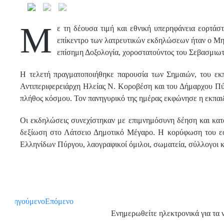
Μ
ε τη δέουσα τιμή και εθνική υπερηφάνεια εορτάσ
επίκεντρο των λατρευτικών εκδηλώσεων ήταν ο Μητ
επίσημη Δοξολογία, χοροστατούντος του Σεβασμιωτ
​Η τελετή πραγματοποιήθηκε παρουσία των Σημαιών, του 
Αντιπεριφερειάρχη Ηλείας Ν. Κοροβέση και του Δήμαρχου Πύ
πλήθος κόσμου. Τον πανηγυρικό της ημέρας εκφώνησε η εκπαι
​Οι εκδηλώσεις συνεχίστηκαν με επιμνημόσυνη δέηση και κ
δεξίωση στο Λάτσειο Δημοτικό Μέγαρο. Η κορύφωση του εο
Ελληνίδων Πύργου, λαογραφικοί όμιλοι, σωματεία, σύλλογοι κ
Προηγούμενο
Επόμενο
Ενημερωθείτε ηλεκτρονικά για τα 