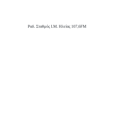
Ραδ. Σταθμός Ι.Μ. Ηλείας 107,6FM