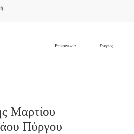
υή
Επικοινωνία
Ενορίες
Νικολάου Πύργου
ης Μαρτίου
λάου Πύργου