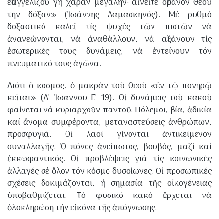
εὐαγγελίζου γῆ χαράν μεγάλην· αἰνεῖτε οὐρανόν Θεοῦ
τήν δόξαν» (Ἰωάννης Δαμασκηνός). Μέ ρυθμό
δοξαστικό καλεῖ τίς ψυχές τῶν πιστῶν νά
ἀνανεώνονται, νά ἀναθάλλουν, νά αὐξάνουν τίς
ἐσωτερικές τους δυνάμεις, νά ἐντείνουν τόν
πνευματικό τους ἀγῶνα.
​Διότι ὁ κόσμος, ὁ μακράν τοῦ Θεοῦ «ἐν τῷ πονηρῷ
κεῖται» (Α’ Ἰωάννου Ε’ 19). Οἱ δυνάμεις τοῦ κακοῦ
φαίνεται νά κυριαρχοῦν παντοῦ. Πόλεμοι, βία, ἀδικία
καί ἄνομα συμφέροντα, μεταναστεύσεις ἀνθρώπων,
προσφυγιά. Οἱ λαοί γίνονται ἀντικείμενον
συναλλαγῆς. Ὁ πόνος ἀνείπωτος, βουβός, μαζί καί
ἐκκωφαντικός. Οἱ προβλέψεις γιά τίς κοινωνικές
ἀλλαγές σέ ὅλον τόν κόσμο δυσοίωνες. Οἱ προσωπικές
σχέσεις δοκιμάζονται, ἡ σημασία τῆς οἰκογένειας
ὑποβαθμίζεται. Τό φυσικό κακό ἔρχεται νά
ὁλοκληρώση τήν εἰκόνα τῆς ἀπόγνωσης.