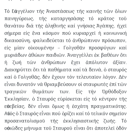
​Τό Εὐαγγέλιον τῆς Ἀναστάσεως τῆς καινῆς τῶν ὅλων
πανηγύρεως, τῆς καταργησάσης τό κράτος τοῦ
θανάτου διά τῆς ἀληθινῆς καί γνήσιας Ἀγάπης, ἠχεῖ
σήμερα εἰς ἕνα κόσμον πού κυριαρχεῖ ἡ κοινωνική
δικαιοσύνη, φαλκιδεύεται τό ἀνθρώπινον πρόσωπον,
εἰς μίαν οἰκουμένην – Γολγοθᾶν προσφύγων καί
μυριάδων ἀθώων παιδιῶν. Ἀναγγέλλει ἐκ βαθέων ὅτι
ἡ ζωή τῶν ἀνθρώπων ἔχει ἀπόλυτον ἀξίαν.
Διακηρύττει ὅτι τά παθήματα καί τά δεινά, ὁ σταυρός
καί ὁ Γολγοθᾶς, δέν ἔχουν τόν τελευταῖον λόγον. Δέν
εἶναι δυνατόν νά θριαμβεύσουν οἱ σταυρωτές ἐπί τῶν
τραγικῶν θυμάτων των. Εἰς τήν Ὀρθόδοξον
Ἐκκλησίαν, ὁ Σταυρός εὑρίσκεται εἰς τό κέντρον τῆς
εὐσεβείας, δέν εἶναι ὅμως ἡ ἐσχάτη πραγματικότης.
Αὐτός ὁ Σταυρός εἶναι πού ὁρίζει καί τό τελικόν σημεῖον
προσανατολισμοῦ τῆς ἐκκλησιαστικῆς ζωῆς. Τό
οὐσιῶδες μήνυμα τοῦ Σταυροῦ εἶναι ὅτι ἀποτελεῖ ὁδόν