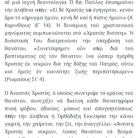
σέ μιά ἰσχνή δεοντολογία. Ὁ Ἀπ. Παῦλος ἐπισημαίνει
τήν ἀλήθεια αὐτήν: «Εἰ δέ Χριστός οὐκ ἐγήγερται, κενόν
ἄρα τό κήρυγμα ἡμῶν, κενή δέ καί ἡ πίστις ἡμῶν» (Α’
Κορινθίους ΙΕ’ 14). Ἡ δυναμική τοῦ χριστιανικοῦ
μηνύματος συμπυκνώνεται στό «Χριστός Ἀνέστη». Ἡ
Ἀνάστασή Του διατρανώνει τήν ὑπέρβαση τοῦ
θανάτου. «Συνετάφημεν οὖν αὐτῷ διά τοῦ
βαπτίσματος εἰς τόν θάνατον, ἵνα ὥσπερ ἠγέρθη
Χριστός ἐκ νεκρῶν διά τῆς δόξης τοῦ Πατρός, οὕτω
καί ἡμεῖς ἐν καινότητι ζωῆς περιπατήσωμεν»
(Ρωμαίους Στ’ 4).
​Ὁ Ἀναστάς Χριστός, ὁ ὁποῖος συνέτριψε τό κράτος τοῦ
θανάτου, συνεχίζει νά διαλύη κάθε θανατηφόρα
πνοή φόβου, ἀδικίας, μίσους καί ἀπογοητεύσεως.
Αὐτήν τήν ἀλήθεια ἡ Ὀρθόδοξη Ἐκκλησία τήν κάνει
γιορτή, τήν χαίρεται, τήν ζεῖ, τήν ἀναγγέλλει: «Ἀνέστη
Χριστός ἐκ νεκρῶν, λύσας θανάτου τά δεσμά·