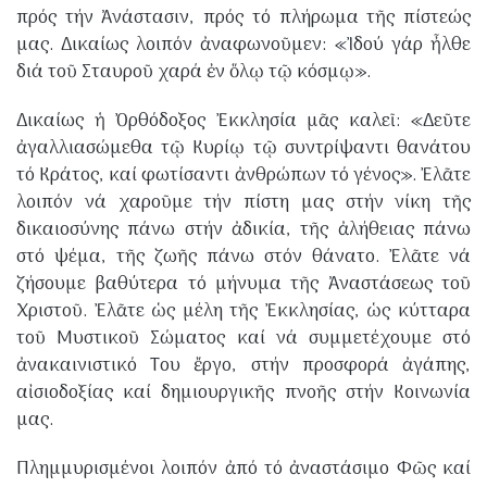
πρός τήν Ἀνάστασιν, πρός τό πλήρωμα τῆς πίστεώς
μας. Δικαίως λοιπόν ἀναφωνοῦμεν: «Ἰδού γάρ ἦλθε
διά τοῦ Σταυροῦ χαρά ἐν ὅλῳ τῷ κόσμῳ».
​Δικαίως ἡ Ὀρθόδοξος Ἐκκλησία μᾶς καλεῖ: «Δεῦτε
ἀγαλλιασώμεθα τῷ Κυρίῳ τῷ συντρίψαντι θανάτου
τό Κράτος, καί φωτίσαντι ἀνθρώπων τό γένος». Ἐλᾶτε
λοιπόν νά χαροῦμε τήν πίστη μας στήν νίκη τῆς
δικαιοσύνης πάνω στήν ἀδικία, τῆς ἀλήθειας πάνω
στό ψέμα, τῆς ζωῆς πάνω στόν θάνατο. Ἐλᾶτε νά
ζήσουμε βαθύτερα τό μήνυμα τῆς Ἀναστάσεως τοῦ
Χριστοῦ. Ἐλᾶτε ὡς μέλη τῆς Ἐκκλησίας, ὡς κύτταρα
τοῦ Μυστικοῦ Σώματος καί νά συμμετέχουμε στό
ἀνακαινιστικό Του ἔργο, στήν προσφορά ἀγάπης,
αἰσιοδοξίας καί δημιουργικῆς πνοῆς στήν Κοινωνία
μας.
​Πλημμυρισμένοι λοιπόν ἀπό τό ἀναστάσιμο Φῶς καί