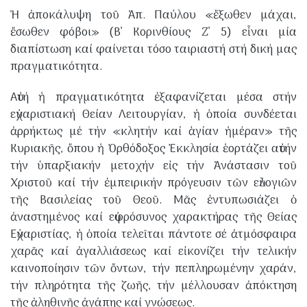
​Ἡ ἀποκάλυψη τοῦ Ἀπ. Παύλου «ἔξωθεν μάχαι,
ἔσωθεν φόβοι» (Β’ Κορινθίους Ζ’ 5) εἶναι μία
διαπίστωση καί φαίνεται τόσο ταιριαστή στή δική μας
πραγματικότητα.
​Αὐτή ἡ πραγματικότητα ἐξαφανίζεται μέσα στήν
εὐχαριστιακή Θείαν Λειτουργίαν, ἡ ὁποία συνδέεται
ἀρρήκτως μέ τήν «κλητήν καί ἁγίαν ἡμέραν» τῆς
Κυριακῆς, ὅπου ἡ Ὀρθόδοξος Ἐκκλησία ἑορτάζει αὐτήν
τήν ὑπαρξιακήν μετοχήν εἰς τήν Ἀνάστασιν τοῦ
Χριστοῦ καί τήν ἐμπειρικήν πρόγευσιν τῶν εὐλογιῶν
τῆς Βασιλείας τοῦ Θεοῦ. Μᾶς ἐντυπωσιάζει ὁ
ἀναστημένος καί εὐφρόσυνος χαρακτήρας τῆς Θείας
Εὐχαριστίας, ἡ ὁποία τελεῖται πάντοτε σέ ἀτμόσφαιρα
χαρᾶς καί ἀγαλλιάσεως καί εἰκονίζει τήν τελικήν
καινοποίησιν τῶν ὄντων, τήν πεπληρωμένην χαράν,
τήν πληρότητα τῆς ζωῆς, τήν μέλλουσαν ἀπόκτηση
τῆς ἀληθινῆς ἀγάπης καί γνώσεως.