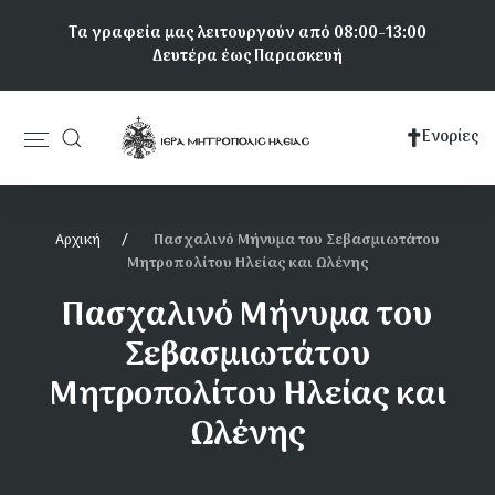
Παράκαμψη
Τα γραφεία μας λειτουργούν από 08:00-13:00
προς
Δευτέρα έως Παρασκευή
το
κυρίως
περιεχόμενο
Ενορίες
Κεντρική
πλοήγηση
Αρχική
Πασχαλινό Μήνυμα του Σεβασμιωτάτου
Μητροπολίτου Ηλείας και Ωλένης
Πασχαλινό Μήνυμα του
Σεβασμιωτάτου
Μητροπολίτου Ηλείας και
Ωλένης