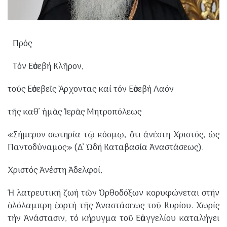
Πρός
Τόν Εὐσεβή Κλῆρον,
τούς Εὐσεβεῖς Ἄρχοντας καί τόν Εὐσεβή Λαόν
τῆς καθ’ ἡμᾶς Ἱερᾶς Μητροπόλεως
​«Σήμερον σωτηρία τῷ κόσμῳ, ὅτι ἀνέστη Χριστός, ὡς
Παντοδύναμος» (Δ’ Ὠδή Καταβασία Ἀναστάσεως).
​Χριστός Ἀνέστη Ἀδελφοί,
​Ἡ λατρευτική ζωή τῶν Ὀρθοδόξων κορυφώνεται στήν
ὁλόλαμπρη ἑορτή τῆς Ἀναστάσεως τοῦ Κυρίου. Χωρίς
τήν Ἀνάστασιν, τό κήρυγμα τοῦ Εὐαγγελίου καταλήγει