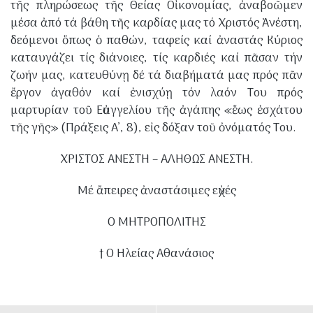
τῆς πληρώσεως τῆς Θείας Οἰκονομίας, ἀναβοῶμεν
μέσα ἀπό τά βάθη τῆς καρδίας μας τό Χριστός Ἀνέστη,
δεόμενοι ὅπως ὁ παθών, ταφείς καί ἀναστάς Κύριος
καταυγάζει τίς διάνοιες, τίς καρδιές καί πᾶσαν τήν
ζωήν μας, κατευθύνῃ δέ τά διαβήματά μας πρός πᾶν
ἔργον ἀγαθόν καί ἐνισχύῃ τόν λαόν Του πρός
μαρτυρίαν τοῦ Εὐαγγελίου τῆς ἀγάπης «ἕως ἐσχάτου
τῆς γῆς» (Πράξεις Α’, 8), εἰς δόξαν τοῦ ὀνόματός Του.
​ΧΡΙΣΤΟΣ ΑΝΕΣΤΗ – ΑΛΗΘΩΣ ΑΝΕΣΤΗ.
​Μέ ἄπειρες ἀναστάσιμες εὐχές
​Ο ΜΗΤΡΟΠΟΛΙΤΗΣ
† Ο Ηλείας Αθανάσιος