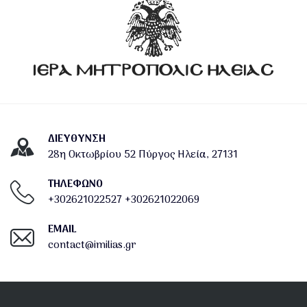
ΔΙΕΎΘΥΝΣΗ
28η Οκτωβρίου 52 Πύργος Ηλεία, 27131
ΤΗΛΕΦΩΝΟ
+302621022527
+302621022069
EMAIL
contact@imilias.gr