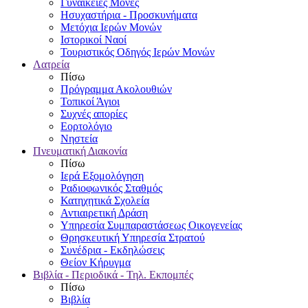
Γυναικείες Μονές
Ησυχαστήρια - Προσκυνήματα
Μετόχια Ιερών Μονών
Ιστορικοί Ναοί
Τουριστικός Οδηγός Ιερών Μονών
Λατρεία
Πίσω
Πρόγραμμα Ακολουθιών
Τοπικοί Άγιοι
Συχνές απορίες
Εορτολόγιο
Νηστεία
Πνευματική Διακονία
Πίσω
Ιερά Εξομολόγηση
Ραδιοφωνικός Σταθμός
Κατηχητικά Σχολεία
Αντιαιρετική Δράση
Υπηρεσία Συμπαραστάσεως Οικογενείας
Θρησκευτική Υπηρεσία Στρατού
Συνέδρια - Εκδηλώσεις
Θείον Κήρυγμα
Βιβλία - Περιοδικά - Τηλ. Εκπομπές
Πίσω
Βιβλία