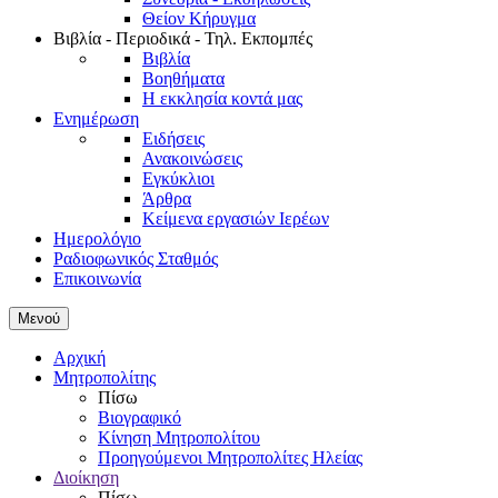
Θείον Κήρυγμα
Βιβλία - Περιοδικά - Τηλ. Εκπομπές
Βιβλία
Βοηθήματα
Η εκκλησία κοντά μας
Ενημέρωση
Ειδήσεις
Ανακοινώσεις
Εγκύκλιοι
Άρθρα
Κείμενα εργασιών Ιερέων
Ημερολόγιο
Ραδιοφωνικός Σταθμός
Επικοινωνία
Μενού
Αρχική
Μητροπολίτης
Πίσω
Βιογραφικό
Κίνηση Μητροπολίτου
Προηγούμενοι Μητροπολίτες Ηλείας
Διοίκηση
Πίσω