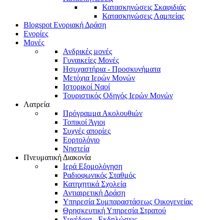
Κατασκηνώσεις Σκαφιδιάς
Κατασκηνώσεις Λαμπείας
Blogspot Ενοριακή Δράση
Ενορίες
Μονές
Ανδρικές μονές
Γυναικείες Μονές
Ησυχαστήρια - Προσκυνήματα
Μετόχια Ιερών Μονών
Ιστορικοί Ναοί
Τουριστικός Οδηγός Ιερών Μονών
Λατρεία
Πρόγραμμα Ακολουθιών
Τοπικοί Άγιοι
Συχνές απορίες
Εορτολόγιο
Νηστεία
Πνευματική Διακονία
Ιερά Εξομολόγηση
Ραδιοφωνικός Σταθμός
Κατηχητικά Σχολεία
Αντιαιρετική Δράση
Υπηρεσία Συμπαραστάσεως Οικογενείας
Θρησκευτική Υπηρεσία Στρατού
Συνέδρια - Εκδηλώσεις