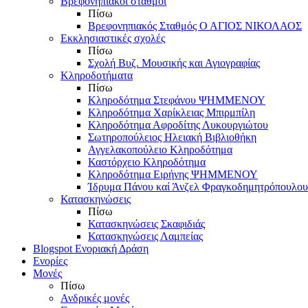
Βρεφονηπιακοί σταθμοί
Πίσω
Βρεφονηπιακός Σταθμός Ο ΑΓΙΟΣ ΝΙΚΟΛΑΟΣ
Εκκλησιαστικές σχολές
Πίσω
Σχολή Βυζ. Μουσικής και Αγιογραφίας
Κληροδοτήματα
Πίσω
Κληροδότημα Στεφάνου ΨΗΜΜΕΝΟΥ
Κληροδότημα Χαρίκλειας Μπιρμπίλη
Κληροδότημα Αφροδίτης Λυκουργιώτου
Σωτηροπούλειος Ηλειακή Βιβλιοθήκη
Αγγελακοπούλειο Κληροδότημα
Καστόρχειο Κληροδότημα
Κληροδότημα Ειρήνης ΨΗΜΜΕΝΟΥ
Ίδρυμα Πάνου καί Άνζελ Φραγκοδημητρόπουλου
Κατασκηνώσεις
Πίσω
Κατασκηνώσεις Σκαφιδιάς
Κατασκηνώσεις Λαμπείας
Blogspot Ενοριακή Δράση
Ενορίες
Μονές
Πίσω
Ανδρικές μονές