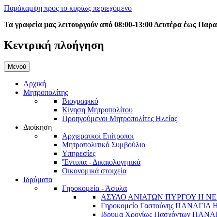
Παράκαμψη προς το κυρίως περιεχόμενο
Τα γραφεία μας λειτουργούν από 08:00-13:00 Δευτέρα έως Παρ
Κεντρική πλοήγηση
Μενού
Αρχική
Μητροπολίτης
Βιογραφικό
Κίνηση Μητροπολίτου
Προηγούμενοι Μητροπολίτες Ηλείας
Διοίκηση
Αρχιερατκοί Επίτροποι
Μητροπολιτικό Συμβούλιο
Υπηρεσίες
'Έντυπα - Δικαιολογητικά
Οικονομικά στοιχεία
Ιδρύματα
Γηροκομεία - Άσυλα
ΑΣΥΛΟ ΑΝΙΑΤΩΝ ΠΥΡΓΟΥ Η ΝΕ
Γηροκομείο Γαστούνης ΠΑΝΑΓΙΑ
Ιδρυμα Χρονίως Πασχόντων ΠΑ