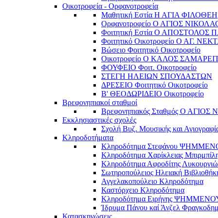
Οικοτροφεία - Ορφανοτροφεία
Μαθητική Εστία Η ΑΓΙΑ ΦΙΛΟΘΕΗ
Ορφανοτροφείο Ο ΑΓΙΟΣ ΝΙΚΟΛΑ
Φοιτητική Εστία Ο ΑΠΟΣΤΟΛΟΣ 
Φοιτητικό Οικοτροφείο Ο ΑΓ. ΝΕΚ
Βώσειο Φοιτητικό Οικοτροφείο
Οικοτροφείο Ο ΚΑΛΟΣ ΣΑΜΑΡΕΙ
ΦΟΥΦΕΙΟ Φοιτ. Οικοτροφείο
ΣΤΕΓΗ ΗΛΕΙΩΝ ΣΠΟΥΔΑΣΤΩΝ
ΔΡΕΣΕΙΟ Φοιτητικό Οικοτροφείο
Β' ΘΕΟΔΩΡΙΔΕΙΟ Οικοτροφείο
Βρεφονηπιακοί σταθμοί
Βρεφονηπιακός Σταθμός Ο ΑΓΙΟΣ
Εκκλησιαστικές σχολές
Σχολή Βυζ. Μουσικής και Αγιογραφί
Κληροδοτήματα
Κληροδότημα Στεφάνου ΨΗΜΜΕ
Κληροδότημα Χαρίκλειας Μπιρμπίλ
Κληροδότημα Αφροδίτης Λυκουργιώ
Σωτηροπούλειος Ηλειακή Βιβλιοθήκ
Αγγελακοπούλειο Κληροδότημα
Καστόρχειο Κληροδότημα
Κληροδότημα Ειρήνης ΨΗΜΜΕΝΟ
Ίδρυμα Πάνου καί Άνζελ Φραγκοδη
Κατασκηνώσεις