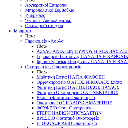
Αρχιερατκοί Επίτροποι
Μητροπολιτικό Συμβούλιο
Υπηρεσίες
'Έντυπα - Δικαιολογητικά
Οικονομικά στοιχεία
Ιδρύματα
Πίσω
Γηροκομεία - Άσυλα
Πίσω
ΑΣΥΛΟ ΑΝΙΑΤΩΝ ΠΥΡΓΟΥ Η ΝΕΑ ΒΑΣΙΛΕ
Γηροκομείο Γαστούνης ΠΑΝΑΓΙΑ Η ΚΑΘΟΛΙ
Ιδρυμα Χρονίως Πασχόντων ΠΑΝΑΓΙΑ Η Β
Οικοτροφεία - Ορφανοτροφεία
Πίσω
Μαθητική Εστία Η ΑΓΙΑ ΦΙΛΟΘΕΗ
Ορφανοτροφείο Ο ΑΓΙΟΣ ΝΙΚΟΛΑΟΣ Σπάτα
Φοιτητική Εστία Ο ΑΠΟΣΤΟΛΟΣ ΠΑΥΛΟΣ
Φοιτητικό Οικοτροφείο Ο ΑΓ. ΝΕΚΤΑΡΙΟΣ
Βώσειο Φοιτητικό Οικοτροφείο
Οικοτροφείο Ο ΚΑΛΟΣ ΣΑΜΑΡΕΙΤΗΣ
ΦΟΥΦΕΙΟ Φοιτ. Οικοτροφείο
ΣΤΕΓΗ ΗΛΕΙΩΝ ΣΠΟΥΔΑΣΤΩΝ
ΔΡΕΣΕΙΟ Φοιτητικό Οικοτροφείο
Β' ΘΕΟΔΩΡΙΔΕΙΟ Οικοτροφείο