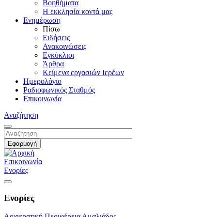
Βοηθήματα
Η εκκλησία κοντά μας
Ενημέρωση
Πίσω
Ειδήσεις
Ανακοινώσεις
Εγκύκλιοι
Άρθρα
Κείμενα εργασιών Ιερέων
Ημερολόγιο
Ραδιοφωνικός Σταθμός
Επικοινωνία
Αναζήτηση
Επικοινωνία
Ενορίες
Ενορίες
Αρχιερατική Περιφέρεια Αμαλιάδος