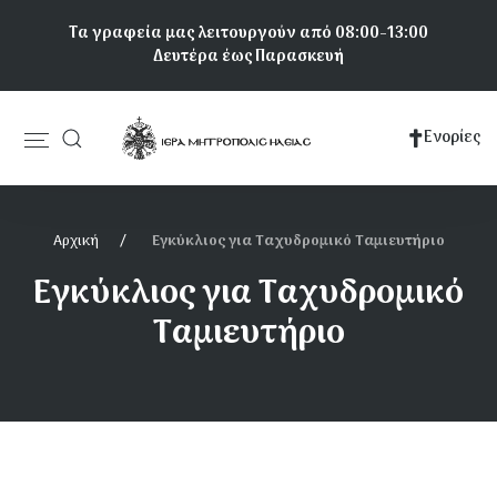
Παράκαμψη
Τα γραφεία μας λειτουργούν από 08:00-13:00
προς
Δευτέρα έως Παρασκευή
το
κυρίως
περιεχόμενο
Ενορίες
Κεντρική
πλοήγηση
Αρχική
Εγκύκλιος για Ταχυδρομικό Ταμιευτήριο
Εγκύκλιος για Ταχυδρομικό
Ταμιευτήριο