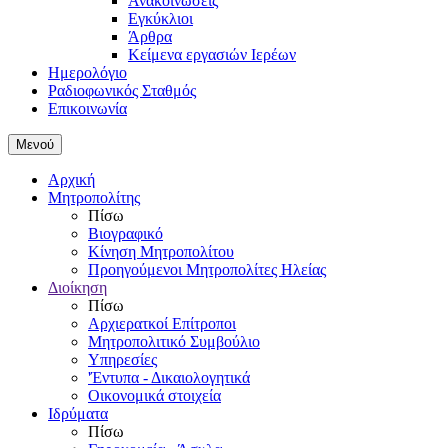
Ανακοινώσεις
Εγκύκλιοι
Άρθρα
Κείμενα εργασιών Ιερέων
Ημερολόγιο
Ραδιοφωνικός Σταθμός
Επικοινωνία
Μενού
Αρχική
Μητροπολίτης
Πίσω
Βιογραφικό
Κίνηση Μητροπολίτου
Προηγούμενοι Μητροπολίτες Ηλείας
Διοίκηση
Πίσω
Αρχιερατκοί Επίτροποι
Μητροπολιτικό Συμβούλιο
Υπηρεσίες
'Έντυπα - Δικαιολογητικά
Οικονομικά στοιχεία
Ιδρύματα
Πίσω