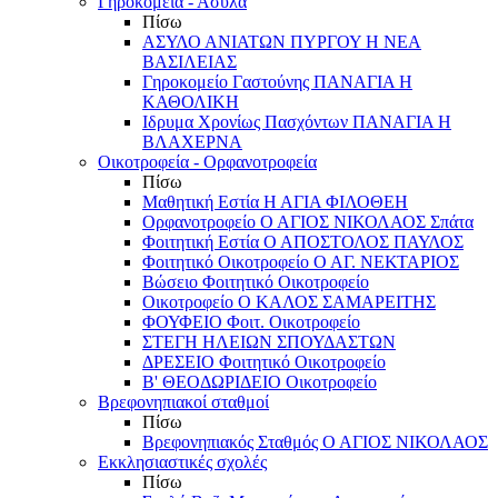
Γηροκομεία - Άσυλα
Πίσω
ΑΣΥΛΟ ΑΝΙΑΤΩΝ ΠΥΡΓΟΥ Η ΝΕΑ
ΒΑΣΙΛΕΙΑΣ
Γηροκομείο Γαστούνης ΠΑΝΑΓΙΑ Η
ΚΑΘΟΛΙΚΗ
Ιδρυμα Χρονίως Πασχόντων ΠΑΝΑΓΙΑ Η
ΒΛΑΧΕΡΝΑ
Οικοτροφεία - Ορφανοτροφεία
Πίσω
Μαθητική Εστία Η ΑΓΙΑ ΦΙΛΟΘΕΗ
Ορφανοτροφείο Ο ΑΓΙΟΣ ΝΙΚΟΛΑΟΣ Σπάτα
Φοιτητική Εστία Ο ΑΠΟΣΤΟΛΟΣ ΠΑΥΛΟΣ
Φοιτητικό Οικοτροφείο Ο ΑΓ. ΝΕΚΤΑΡΙΟΣ
Βώσειο Φοιτητικό Οικοτροφείο
Οικοτροφείο Ο ΚΑΛΟΣ ΣΑΜΑΡΕΙΤΗΣ
ΦΟΥΦΕΙΟ Φοιτ. Οικοτροφείο
ΣΤΕΓΗ ΗΛΕΙΩΝ ΣΠΟΥΔΑΣΤΩΝ
ΔΡΕΣΕΙΟ Φοιτητικό Οικοτροφείο
Β' ΘΕΟΔΩΡΙΔΕΙΟ Οικοτροφείο
Βρεφονηπιακοί σταθμοί
Πίσω
Βρεφονηπιακός Σταθμός Ο ΑΓΙΟΣ ΝΙΚΟΛΑΟΣ
Εκκλησιαστικές σχολές
Πίσω