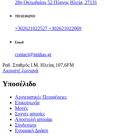
28η Οκτωβρίου 52 Πύργος Ηλεία, 27131
ΤΗΛΕΦΩΝΟ
+302621022527
+302621022069
Email
contact@imilias.gr
Ραδ. Σταθμός Ι.Μ. Ηλείας 107,6FM
Aκουστέ ζωντανά
Υποσέλιδο
Αρχιερατικές Περιφέρειες
Επικοινωνία
Μονές
Συχνές απορίες
Αποστολή απορίας
Σύνδεσμοι
Ενοριακή Δράση