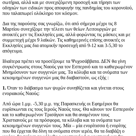
σωτήρια, αλλά και με συνεχιζόμενη προσοχή και τήρησι των
οδηγιών των ειδικών προς αποφυγήν της πανδημίας του κορονοϊού,
που ταλαιπωρεί ολόκληρο τον κόσμον.
Δια της παρούσης σας γνωρίζω, ότι από σήμερα μέχρι τις 8
Μαρτίου συνεχίζομε την τέλεσι των θείων Λειτουργιών με
ανοικτές μεν τις Εκκλησίες μας, αλλά φορώντας τις μάσκες και με
συμμετοχή μέχρι 9 λαϊκών. Τις καθημερινές επίσης ανοικτές οι
Εκκλησίες μας δια ατομικήν προσευχή από 9-12 και 3-5,30 το
απόγευμα.
Ιδιαίτερα πρέπει να προσέξουμε τα Ψυχοσάββατα. ΔΕΝ θα γίνη
συγκέντρωσις στους Ναούς για τον Εσπερινό και το καθιερωμένον
Μνημόσυνον των συγγενών μας. Τα κόλυβα και τα ονόματα των
κεκοιμημένων συγγενών μας θα διαβαστούν, ως εξής :
1.
Όταν το διάβασμα των ψυχών συνηθίζεται και γίνεται στους
ενοριακούς Ναούς:
Από ώρα 1.μμ. -5,30 μ.μ. της Παρασκευής οι Εφημέριοι θα
ευρίσκωνται εις τους Ιερούς Ναούς τους. Θα κάνουν τον Εσπερινόν
και το καθιερωμένον Τρισάγιον και θα αναμένουν τους
Χριστιανούς με τα πρόσφορα, τα κόλυβα και τα ονόματα των
κεκοιμημένων συγγενών τους. Μία – μία ενορίτισσα ή ενορίτης
που θα έρχεται θα δίνη τα ονόματα στον ιερέα, θα τα διαβάζη ο