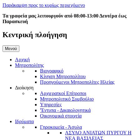
Παράκαμψη προς το κυρίως περιεχόμενο
Τα γραφεία μας λειτουργούν από 08:00-13:00 Δευτέρα έως
Παρασκευή
Κεντρική πλοήγηση
Μενού
Αρχική
Μητροπολίτης
Βιογραφικό
Κίνηση Μητροπολίτου
Προηγούμενοι Μητροπολίτες Ηλείας
Διοίκηση
Αρχιερατκοί Επίτροποι
Μητροπολιτικό Συμβούλιο
Υπηρεσίες
'Έντυπα - Δικαιολογητικά
Οικονομικά στοιχεία
Ιδρύματα
Γηροκομεία - Άσυλα
ΑΣΥΛΟ ΑΝΙΑΤΩΝ ΠΥΡΓΟΥ Η
ΝΕΑ ΒΑΣΙΛΕΙΑΣ