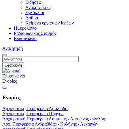
Ειδήσεις
Ανακοινώσεις
Εγκύκλιοι
Άρθρα
Κείμενα εργασιών Ιερέων
Ημερολόγιο
Ραδιοφωνικός Σταθμός
Επικοινωνία
Αναζήτηση
Επικοινωνία
Ενορίες
Ενορίες
Αρχιερατική Περιφέρεια Αμαλιάδος
Αρχιερατική Περιφέρεια Πύργου
Αρχιερατική Περιφέρεια Λαμπείας - Λασιώνος - Φολόη
Αρχ. Περιφέρεια Ανδραβίδας - Κυλήνης - Λεχαινών