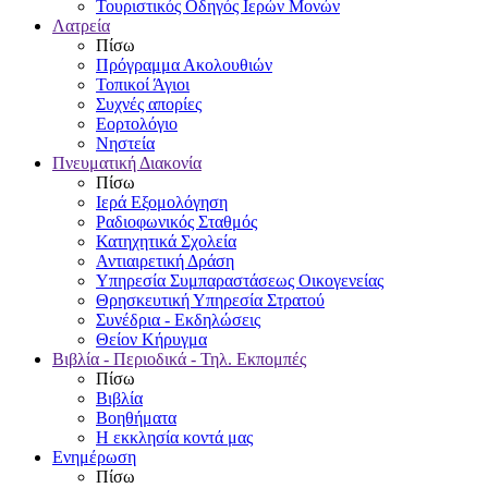
Τουριστικός Οδηγός Ιερών Μονών
Λατρεία
Πίσω
Πρόγραμμα Ακολουθιών
Τοπικοί Άγιοι
Συχνές απορίες
Εορτολόγιο
Νηστεία
Πνευματική Διακονία
Πίσω
Ιερά Εξομολόγηση
Ραδιοφωνικός Σταθμός
Κατηχητικά Σχολεία
Αντιαιρετική Δράση
Υπηρεσία Συμπαραστάσεως Οικογενείας
Θρησκευτική Υπηρεσία Στρατού
Συνέδρια - Εκδηλώσεις
Θείον Κήρυγμα
Βιβλία - Περιοδικά - Τηλ. Εκπομπές
Πίσω
Βιβλία
Βοηθήματα
Η εκκλησία κοντά μας
Ενημέρωση
Πίσω