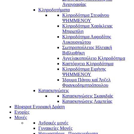
Αγιογραφίας
Κληροδοτήματα
Κληροδότημα Στεφάνου
ΨΗΜΜΕΝΟΥ
Κληροδότημα Χαρίκλειας
Μπιρμπίλη
Κληροδότημα Αφροδίτης
Λυκουργιώτου
Σωτηροπούλειος Ηλειακή
Βιβλιοθήκη
Αγγελακοπούλειο Κληροδότημα
Καστόρχειο Κληροδότημα
Κληροδότημα Ειρήνης
ΨΗΜΜΕΝΟΥ
Ίδρυμα Πάνου καί Άνζελ
Φραγκοδημητρόπουλου
Κατασκηνώσεις
Κατασκηνώσεις Σκαφιδιάς
Κατασκηνώσεις Λαμπείας
Blogspot Ενοριακή Δράση
Ενορίες
Μονές
Ανδρικές μονές
Γυναικείες Μονές
Ησυχαστήρια - Προσκυνήματα