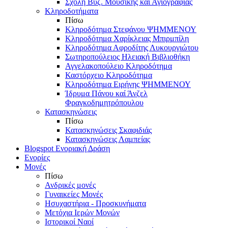
Σχολή Βυζ. Μουσικής και Αγιογραφίας
Κληροδοτήματα
Πίσω
Κληροδότημα Στεφάνου ΨΗΜΜΕΝΟΥ
Κληροδότημα Χαρίκλειας Μπιρμπίλη
Κληροδότημα Αφροδίτης Λυκουργιώτου
Σωτηροπούλειος Ηλειακή Βιβλιοθήκη
Αγγελακοπούλειο Κληροδότημα
Καστόρχειο Κληροδότημα
Κληροδότημα Ειρήνης ΨΗΜΜΕΝΟΥ
Ίδρυμα Πάνου καί Άνζελ
Φραγκοδημητρόπουλου
Κατασκηνώσεις
Πίσω
Κατασκηνώσεις Σκαφιδιάς
Κατασκηνώσεις Λαμπείας
Blogspot Ενοριακή Δράση
Ενορίες
Μονές
Πίσω
Ανδρικές μονές
Γυναικείες Μονές
Ησυχαστήρια - Προσκυνήματα
Μετόχια Ιερών Μονών
Ιστορικοί Ναοί