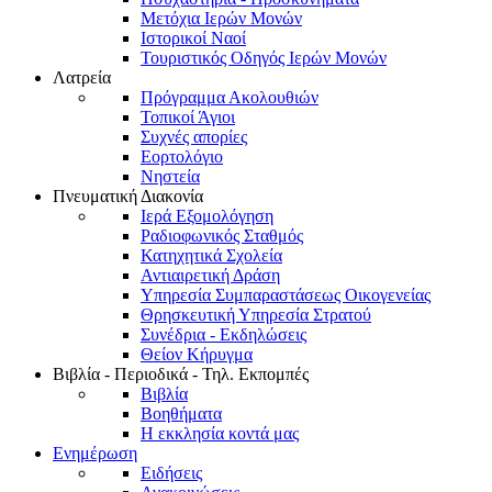
Μετόχια Ιερών Μονών
Ιστορικοί Ναοί
Τουριστικός Οδηγός Ιερών Μονών
Λατρεία
Πρόγραμμα Ακολουθιών
Τοπικοί Άγιοι
Συχνές απορίες
Εορτολόγιο
Νηστεία
Πνευματική Διακονία
Ιερά Εξομολόγηση
Ραδιοφωνικός Σταθμός
Κατηχητικά Σχολεία
Αντιαιρετική Δράση
Υπηρεσία Συμπαραστάσεως Οικογενείας
Θρησκευτική Υπηρεσία Στρατού
Συνέδρια - Εκδηλώσεις
Θείον Κήρυγμα
Βιβλία - Περιοδικά - Τηλ. Εκπομπές
Βιβλία
Βοηθήματα
Η εκκλησία κοντά μας
Ενημέρωση
Ειδήσεις