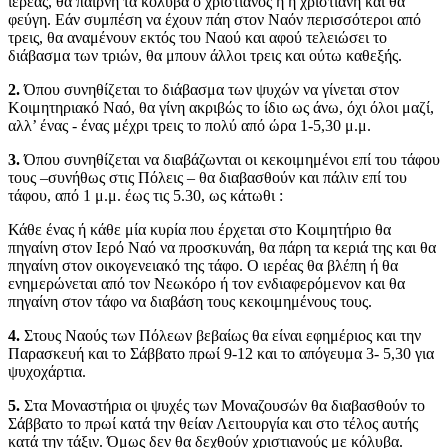
ιερέας, θα παίρνη τα κόλυβα ο χριστιανός ή η χριστιανή και θα
φεύγη. Εάν συμπέση να έχουν πάη στον Ναόν περισσότεροι από
τρεις, θα αναμένουν εκτός του Ναού και αφού τελειώσει το
διάβασμα των τριών, θα μπουν άλλοι τρεις και ούτω καθεξής.
2.
Όπου συνηθίζεται το διάβασμα των ψυχών να γίνεται στον
Κοιμητηριακό Ναό, θα γίνη ακριβώς το ίδιο ως άνω, όχι όλοι μαζί,
αλλ’ ένας - ένας μέχρι τρεις το πολύ από ώρα 1-5,30 μ.μ.
3.
Όπου συνηθίζεται να διαβάζωνται οι κεκοιμημένοι επί του τάφου
τους –συνήθως στις Πόλεις – θα διαβασθούν και πάλιν επί του
τάφου, από 1 μ.μ. έως τις 5.30, ως κάτωθι :
Κάθε ένας ή κάθε μία κυρία που έρχεται στο Κοιμητήριο θα
πηγαίνη στον Ιερό Ναό να προσκυνάη, θα πάρη τα κεριά της και θα
πηγαίνη στον οικογενειακό της τάφο. Ο ιερέας θα βλέπη ή θα
ενημερώνεται από τον Νεωκόρο ή τον ενδιαφερόμενον και θα
πηγαίνη στον τάφο να διαβάση τους κεκοιμημένους τους.
4.
Στους Ναούς των Πόλεων βεβαίως θα είναι εφημέριος και την
Παρασκευή και το Σάββατο πρωί 9-12 και το απόγευμα 3- 5,30 για
ψυχοχάρτια.
5.
Στα Μοναστήρια οι ψυχές των Μοναζουσών θα διαβασθούν το
Σάββατο το πρωί κατά την θείαν Λειτουργία και στο τέλος αυτής
κατά την τάξιν. Όμως δεν θα δεχθούν χριστιανούς με κόλυβα.