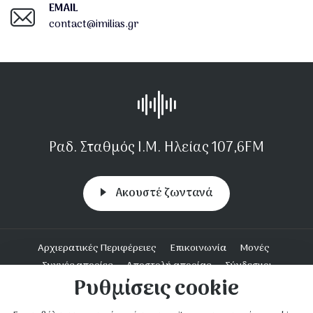
EMAIL
contact@imilias.gr
Ραδ. Σταθμός Ι.Μ. Ηλείας 107,6FM
Aκουστέ ζωντανά
Υποσέλιδο
Αρχιερατικές Περιφέρειες
Επικοινωνία
Μονές
Συχνές απορίες
Αποστολή απορίας
Σύνδεσμοι
Ρυθμίσεις cookie
Ενοριακή Δράση